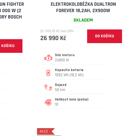
A
UN FIGHTER
ELEKTROKOLOBĚŽKA DUALTRON
1 000 W (2
FOREVER 18,2AH, 2X900W
R
ORY BOSCH
SKLADEM
M
22 305,79 Kč bez DPH
DO KOŠÍKU
26 990 Kč
A
 KOŠÍKU
Síla motoru
2x900 W
Kapacita baterie
1092 Wh (18,2 Ah)
Dojezd
50 km
Velikost kola (palce)
10
AKCE