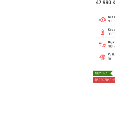
47 990 
Síla
336
Kapa
1908
Doje
100 
Velik
10
NOVINKA
DÁREK ZDARM