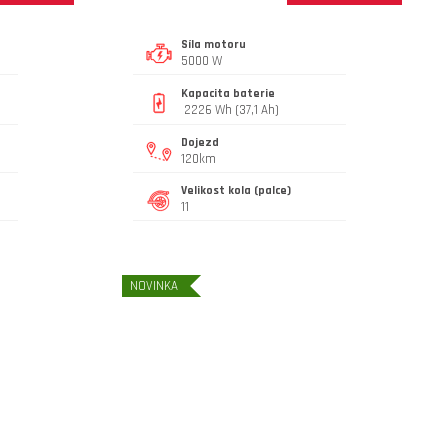
Síla motoru
5000 W
Kapacita baterie
2226 Wh (37,1 Ah)
Dojezd
120km
Velikost kola (palce)
11
NOVINKA