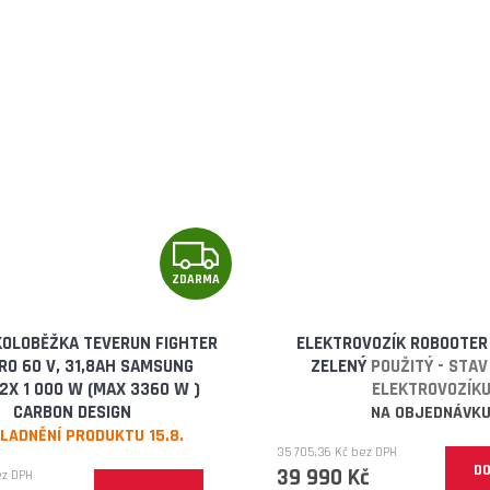
Z
ZDARMA
D
A
OLOBĚŽKA TEVERUN FIGHTER
ELEKTROVOZÍK ROBOOTER
PRO 60 V, 31,8AH SAMSUNG
ZELENÝ
POUŽITÝ - STA
R
2X 1 000 W (MAX 3360 W )
ELEKTROVOZÍK
CARBON DESIGN
NA OBJEDNÁVK
M
LADNĚNÍ PRODUKTU 15.8.
35 705,36 Kč bez DPH
DO
A
39 990 Kč
ez DPH