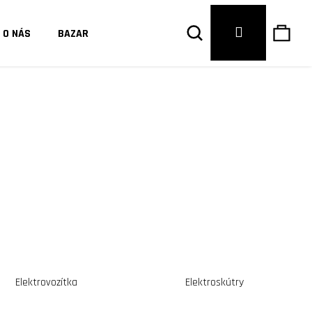
Hledat
Náku
Přihlášení
O NÁS
BAZAR
košík
Elektrovozítka
Elektroskútry
Následující