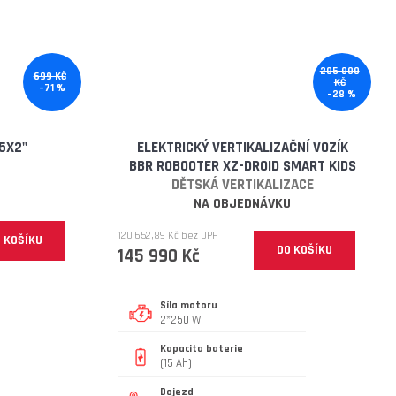
205 000
699 KČ
KČ
–71 %
–28 %
5X2"
ELEKTRICKÝ VERTIKALIZAČNÍ VOZÍK
BBR ROBOOTER XZ-DROID SMART KIDS
DĚTSKÁ VERTIKALIZACE
NA OBJEDNÁVKU
120 652,89 Kč bez DPH
 KOŠÍKU
DO KOŠÍKU
145 990 Kč
Síla motoru
2*250 W
Kapacita baterie
(15 Ah)
Dojezd