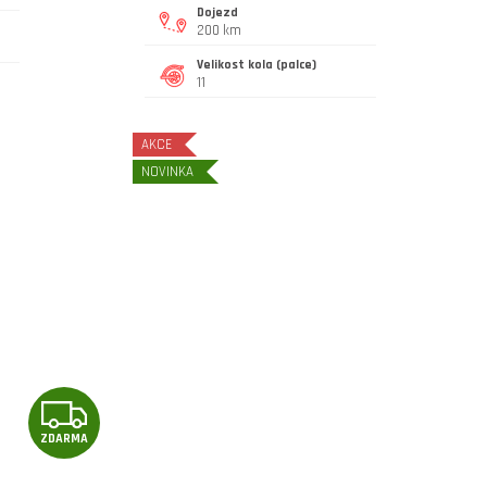
Dojezd
200 km
Velikost kola (palce)
11
AKCE
NOVINKA
Z
ZDARMA
D