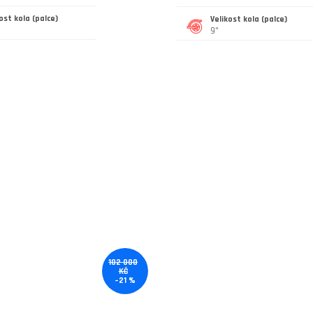
ost kola (palce)
Velikost kola (palce)
9"
102 000
KČ
–21 %