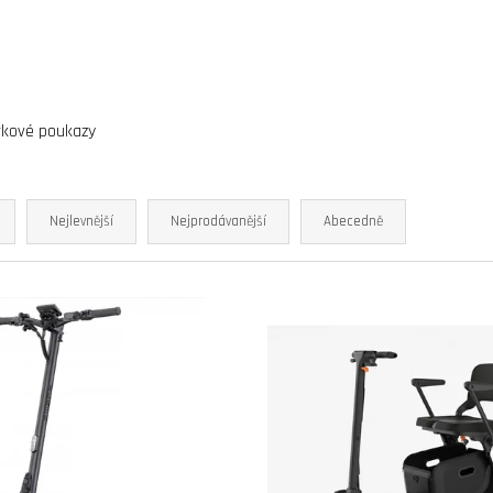
elektrokoloběžka inokim oxo super 60v
elektrokoloběžka 
25,6ah lg
v.2 cz edition
54 900 Kč
33 990 Kč
Původně:
58 990 Kč
rkové poukazy
Nejlevnější
Nejprodávanější
Abecedně