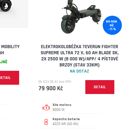
89 990
KČ
–11 %
 MOBILITY
ELEKTROKOLOBĚŽKA TEVERUN FIGHTER
AH
SUPREME ULTRA 72 V, 60 AH BLADE SK,
2X 2500 W (8 000 W)/APP/ 4 PÍSTOVÉ
EJNĚ
BRZDY (STAV 33KM)
NA DOTAZ
DETAIL
66 033,06 Kč bez DPH
79 900 Kč
DETAIL
Síla motoru
8000 W
Kapacita baterie
4320 Wh (60 Ah)