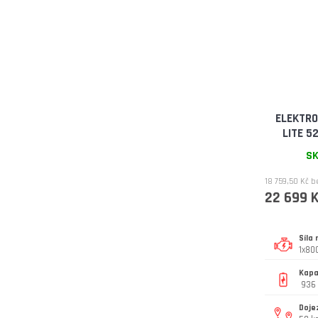
ELEKTRO
LITE 52
SK
18 759,50 Kč 
22 699 
Síla
1x80
Kapa
936 
Doje