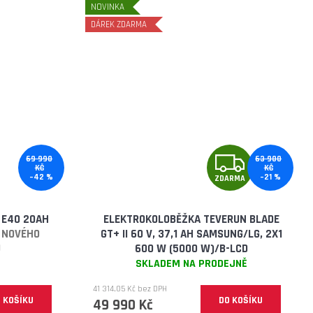
NOVINKA
DÁREK ZDARMA
Z
69 990
63 900
KČ
KČ
–42 %
–21 %
ZDARMA
D
A
 E40 20AH
ELEKTROKOLOBĚŽKA TEVERUN BLADE
V NOVÉHO
GT+ II 60 V, 37,1 AH SAMSUNG/LG, 2X1
R
U
600 W (5000 W)/B-LCD
U
SKLADEM NA PRODEJNĚ
M
41 314,05 Kč bez DPH
 KOŠÍKU
DO KOŠÍKU
A
49 990 Kč