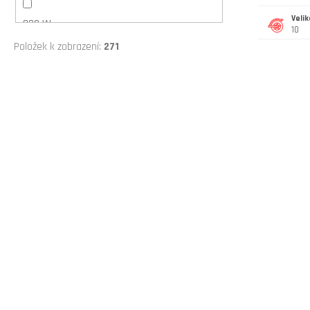
Velik
800 W
10
Položek k zobrazení:
271
1000 W
1200 W
1300 W
1450 W
3600 W
900 W
2x 600 W