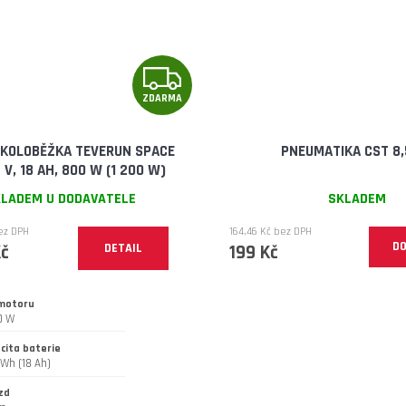
Z
ZDARMA
D
A
KOLOBĚŽKA TEVERUN SPACE
PNEUMATIKA CST 8,
 V, 18 AH, 800 W (1 200 W)
R
LADEM U DODAVATELE
SKLADEM
M
bez DPH
164,46 Kč bez DPH
DO
Kč
DETAIL
199 Kč
A
 motoru
0 W
cita baterie
Wh (18 Ah)
zd