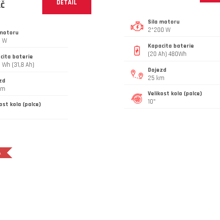
Kč
DETAIL
Síla motoru
2*200 W
 motoru
0 W
Kapacita baterie
(20 Ah) 480Wh
cita baterie
 Wh (31,8 Ah)
Dojezd
25 km
zd
km
Velikost kola (palce)
10"
ost kola (palce)
A