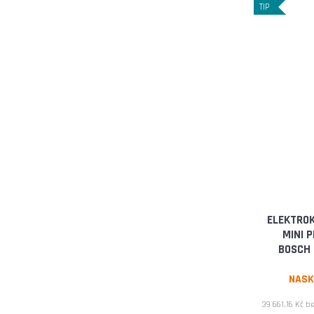
500W
TIP
1600 W
6700 W
7000 W
4800 W
3360 W
ELEKTROK
1800 W
MINI 
BOSCH 
15000 W
NASK
39 661,16 Kč b