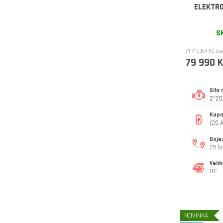
ELEKTRO
2x1000 W
S
5000 W
71 419,64 Kč b
79 990 K
4000 W
5600 W
Síla
2*20
Kapa
3200 W
(20 
Doje
3000 W
25 
Velik
10000 W
10"
2400W
NOVINKA