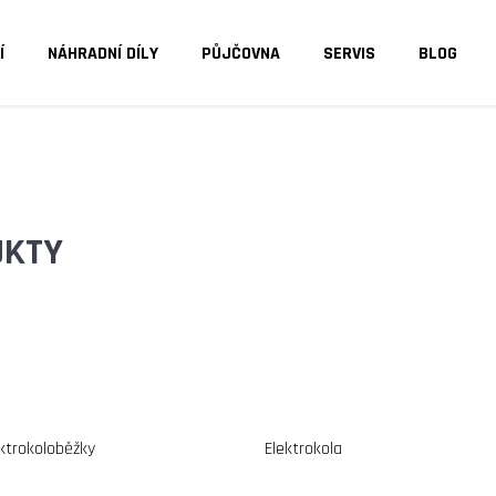
Í
NÁHRADNÍ DÍLY
PŮJČOVNA
SERVIS
BLOG
O POTŘEBUJETE NAJÍT?
HLEDAT
UKTY
DOPORUČUJEME
ktrokoloběžky
Elektrokola