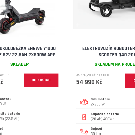
OKOLOBĚŽKA ENGWE Y1000
ELEKTROVOZÍK ROBOOTER
E 52V 22,5AH 2X500W APP
SCOOTER Q40 20
SKLADEM
SKLADEM NA PROD
bez DPH
45 446,28 Kč bez DPH
DO KOŠÍKU
Kč
54 990 Kč
 motoru
Síla motoru
0 W
2x200 W
cita baterie
Kapacita baterie
 Wh (22,5 Ah)
(20 Ah) 480Wh
zd
Dojezd
km
30 km