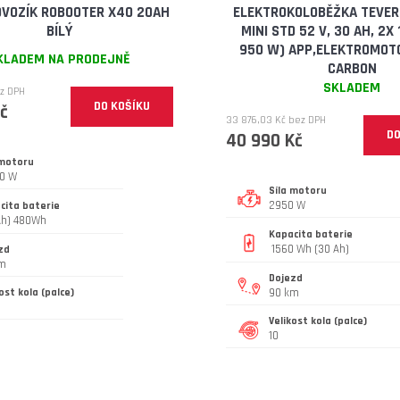
VOZÍK ROBOOTER X40 20AH
ELEKTROKOLOBĚŽKA TEVER
BÍLÝ
MINI STD 52 V, 30 AH, 2X 
950 W) APP,ELEKTROMOT
KLADEM NA PRODEJNĚ
CARBON
SKLADEM
ez DPH
DO KOŠÍKU
č
33 876,03 Kč bez DPH
DO
40 990 Kč
 motoru
0 W
Síla motoru
2950 W
cita baterie
Ah) 480Wh
Kapacita baterie
1560 Wh (30 Ah)
zd
km
Dojezd
ost kola (palce)
90 km
Velikost kola (palce)
10