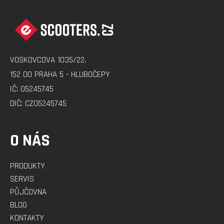
Z
Á
P
A
VOSKOVCOVA 1035/22,
T
152 00 PRAHA 5 - HLUBOČEPY
Í
IČ: 05245745
DIČ: CZ05245745
O NÁS
PRODUKTY
SERVIS
PŮJČOVNA
BLOG
KONTAKTY