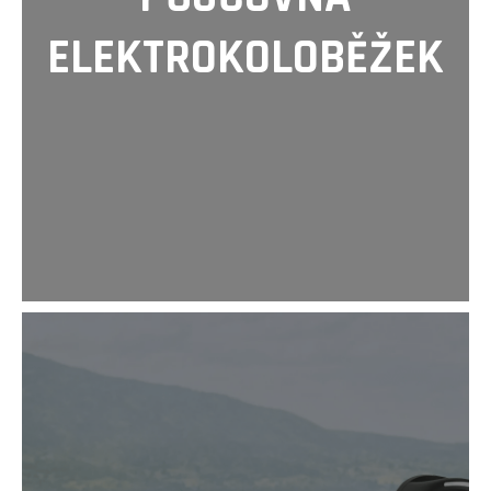
D
ELEKTROKOLOBĚŽEK
O
P
O
R
U
Č
U
J
E
M
E
náhradní
duše
10
x
2,5"
(zahnutý