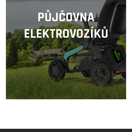
ventilek
90°
PŮJČOVNA
+
zesílená)
299
ELEKTROVOZÍKŮ
Kč
Původně:
399
Kč