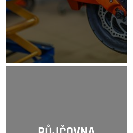
E
T
E
N
A
J
Í
T
?
HLEDAT
PŮJČOVNA