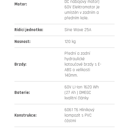
DC nábojový motor)
Motor
:
60V Elektromotor je
umístěn v zadním a
předním kole.
Rídící jednotka
:
Sine Wave 25A
Nosnost
:
120 kg
Přední a zadní
hydraulické
Brzdy
:
kotoučové brzdy s E-
ABS o velikosti
140mm.
60V Li-Ion 1620 Wh
Baterie
:
(27 Ah ) DMEGC
kvalitní články
6061 T6 Hliníkový
Konstrukce
:
kompozit s PVC
částmi