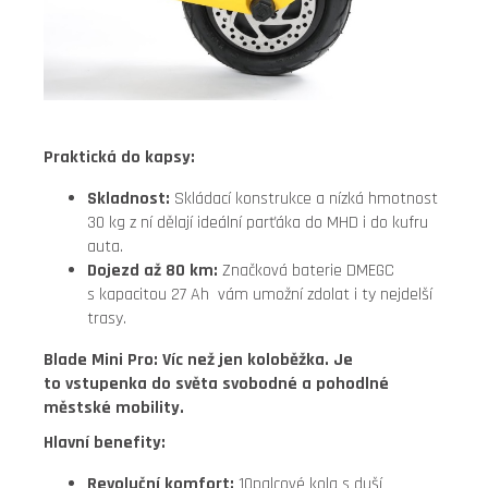
Praktická do kapsy:
Skladnost:
Skládací konstrukce a nízká hmotnost
30 kg z ní dělají ideální parťáka do MHD i do kufru
auta.
Dojezd až 80 km:
Značková b
aterie DMEGC
s kapacitou 27 Ah vám umožní zdolat i ty nejdelší
trasy.
Blade Mini Pro: Víc než jen koloběžka. Je
to vstupenka do světa svobodné a pohodlné
městské mobility.
Hlavní benefity:
Revoluční komfort:
10palcové kola s duší