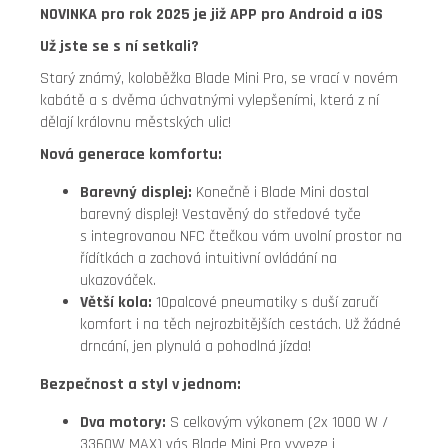
NOVINKA pro rok 2025 je již APP pro Android a iOS
Už jste se s ní setkali?
Starý známý, koloběžka Blade Mini Pro, se vrací v novém
kabátě a s dvěma úchvatnými vylepšeními, která z ní
dělají královnu městských ulic!
Nová generace komfortu:
Barevný displej:
Konečně i Blade Mini dostal
barevný displej! Vestavěný do středové tyče
s integrovanou NFC čtečkou vám uvolní prostor na
řídítkách a zachová intuitivní ovládání na
ukazováček.
Větší kola:
10palcové pneumatiky s duší zaručí
komfort i na těch nejrozbitějších cestách. Už žádné
drncání, jen plynulá a pohodlná jízda!
Bezpečnost a styl v jednom:
Dva motory:
S celkovým výkonem (2x 1000 W /
3360W MAX) vás Blade Mini Pro vyveze i