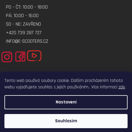
PO - ČT: 10:00 - 18:00
PÁ: 10:00 - 16:00
SO - NE: ZAVŘENO
+420 739 287 727
INFO@E-SCOOTERS.CZ
Tento web používá soubory cookie. Dalším procházením tohoto
webu vyjadřujete souhlas s jejich používáním.. Více informací
zde
.
ELEKTRO-VOZITKO.CZ
ELEKTROKOLOBEZKY.CZ
Nastavení
VYTVOŘIL SHOPTET
COPYRIGHT 2026
E-SCOOTERS.CZ
. VŠECHNA PRÁVA VYHRAZENA.
Souhlasím