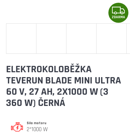
E
Z
T
E
ZDARMA
D
N
A
A
R
J
Í
M
ELEKTROKOLOBĚŽKA
T
A
TEVERUN BLADE MINI ULTRA
?
60 V, 27 AH, 2X1000 W (3
360 W) ČERNÁ
HLEDAT
Síla motoru
2*1000 W