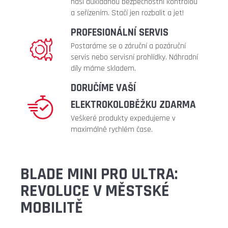
naší důkladnou bezpečnostní kontrolou
a seřízením. Stačí jen rozbalit a jet!
PROFESIONÁLNÍ SERVIS
Postaráme se o záruční a pozáruční
servis nebo servisní prohlídky. Náhradní
díly máme skladem.
DORUČÍME VAŠÍ
ELEKTROKOLOBĚŽKU ZDARMA
Veškeré produkty expedujeme v
maximálně rychlém čase.
BLADE MINI PRO ULTRA:
REVOLUCE V MĚSTSKÉ
MOBILITĚ