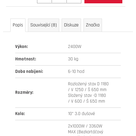
315
Kč
Původně:
399
Popis
Související (8)
Diskuze
Značka
Kč
Výkon
:
2400W
Hmotnost
:
30 kg
Doba nabíjení
:
6-10 hod
Rozložený stav D 1180
/ V 1250 / Š 650 mm
Rozměry
:
Složený stav -D 1180
/ V 600 / Š 650 mm
Kola
:
10" 3.0 dušové
2x1000W / 3360W
MAX (Bezkartáčový