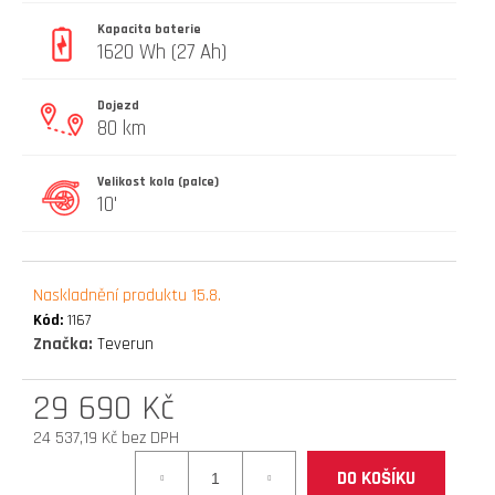
D
Kapacita baterie
O
1620 Wh (27 Ah)
P
O
Dojezd
R
80 km
U
Č
Velikost kola (palce)
U
10'
J
E
M
E
Naskladnění produktu 15.8.
Kód:
1167
Značka:
Teverun
náhradní
duše
29 690 Kč
10x3
ventil
24 537,19 Kč bez DPH
zahnutý
Měrná
90°
DO KOŠÍKU
cena: