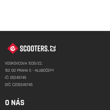
Z
Á
P
A
VOSKOVCOVA 1035/22,
T
152 00 PRAHA 5 - HLUBOČEPY
Í
IČ: 05245745
DIČ: CZ05245745
O NÁS