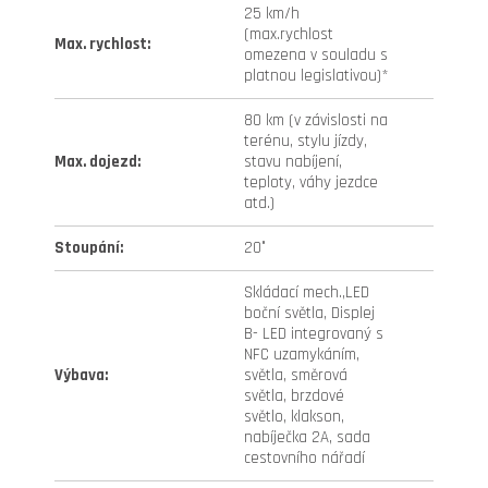
25 km/h
(max.rychlost
Max. rychlost
:
omezena v souladu s
platnou legislativou)*
80 km (v závislosti na
terénu, stylu jízdy,
Max. dojezd
:
stavu nabíjení,
teploty, váhy jezdce
atd.)
Stoupání
:
20°
Skládací mech.,LED
boční světla, Displej
B- LED integrovaný s
NFC uzamykáním,
Výbava
:
světla, směrová
světla, brzdové
světlo, klakson,
nabíječka 2A, sada
cestovního nářadí