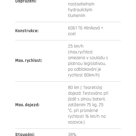
Odpružení
:
nastavitelným
hydraulickým
tlumením
6061 T6 Hliníková +
Konstrukce
:
ocel
25 km/h
(max.rychlost
omezena v souladu s
Max. rychlost
:
platnou legislativou,
po odblokování je
rychlost 80km/h)
80 km ( Teoretický
dojezd: Testováno při
jízdě s plnou baterií,
Max. dojezd
:
zatížením 75 kg, 25
°C, při průměrné
rychlosti 16 km/h na
vozovce.)
Stoupání
:
38%