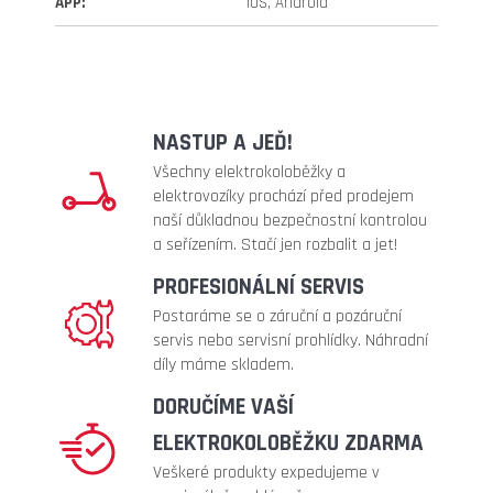
APP
:
iOS, Android
NASTUP A JEĎ!
Všechny elektrokoloběžky a
elektrovozíky prochází před prodejem
naší důkladnou bezpečnostní kontrolou
a seřízením. Stačí jen rozbalit a jet!
PROFESIONÁLNÍ SERVIS
Postaráme se o záruční a pozáruční
servis nebo servisní prohlídky. Náhradní
díly máme skladem.
DORUČÍME VAŠÍ
ELEKTROKOLOBĚŽKU ZDARMA
Veškeré produkty expedujeme v