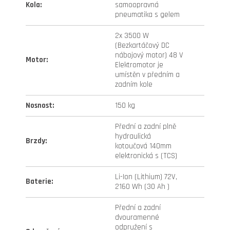
Kola
:
samoopravná
pneumatika s gelem
2x 3500 W
(Bezkartáčový DC
nábojový motor) 48 V
Motor
:
Elektromotor je
umístěn v předním a
zadním kole
Nosnost
:
150 kg
Přední a zadní plně
hydraulická
Brzdy
:
kotoučová 140mm
elektronická s (TCS)
Li-Ion (Lithium) 72V,
Baterie
:
2160 Wh (30 Ah )
Přední a zadní
dvouramenné
odpružení s