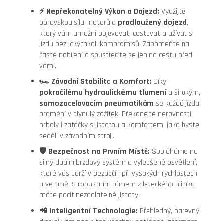
⚡ Nepřekonatelný Výkon a Dojezd:
Využijte
obrovskou sílu motorů a
prodloužený dojezd
,
který vám umožní objevovat, cestovat a užívat si
jízdu bez jakýchkoli kompromisů. Zapomeňte na
časté nabíjení a soustřeďte se jen na cestu před
vámi.
🏎️ Závodní Stabilita a Komfort:
Díky
pokročilému hydraulickému tlumení
a širokým,
samozacelovacím pneumatikám
se každá jízda
promění v plynulý zážitek. Překonejte nerovnosti,
hrboly i zatáčky s jistotou a komfortem, jako byste
seděli v závodním stroji.
🛡️ Bezpečnost na Prvním Místě:
Spoléháme na
silný duální brzdový systém a vylepšené osvětlení,
které vás udrží v bezpečí i při vysokých rychlostech
a ve tmě. S robustním rámem z leteckého hliníku
máte pocit nezdolatelné jistoty.
📲 Inteligentní Technologie:
Přehledný, barevný