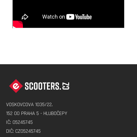
Z
Á
P
A
VOSKOVCOVA 1035/22,
T
152 00 PRAHA 5 - HLUBOČEPY
Í
IČ: 05245745
DIČ: CZ05245745