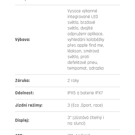
Vysoce výkonné
integrované LED
světla, brzdové
světlo, dvojíté
odpružení aplikace,
Výbava
:
vyhledání koloběžky
přes apple find me,
klakson, směrová
světla, proti
defektové pneu,
tempomat, odrazka
Záruka
:
2 roky
Odolnost
:
IPX5 a baterie IPX7
Jízdní režimy
:
3 (Eco ,Sport, race)
3" (zůstává čitelný i
Displej
:
na slunci)