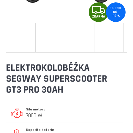
E
Z
T
66 990
KČ
–10 %
E
ZDARMA
D
N
A
A
R
J
Í
M
ELEKTROKOLOBĚŽKA
T
A
SEGWAY SUPERSCOOTER
?
GT3 PRO 30AH
Síla motoru
HLEDAT
7000 W
Kapacita baterie