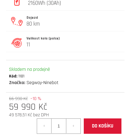
2160Wh (30Ah)
D
O
Dojezd
P
80 km
O
R
Velikost kola (palce)
U
11
Č
U
J
E
Skladem na prodejně
M
Kód:
1181
E
Značka:
Segway-Ninebot
náhradní
66 990 Kč
–10 %
59 990 Kč
duše
10
49 578,51 Kč bez DPH
x
Měrná
2,5"
DO KOŠÍKU
cena:
(zahnutý