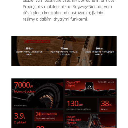
displej vám poskytne všechny potřebné informace.
Propojení s mobilní aplikací Segway-Ninebot vám
dává plnou kontrolu nad nastavením, jízdními
režimy a dalšími chytrými funkcemi.