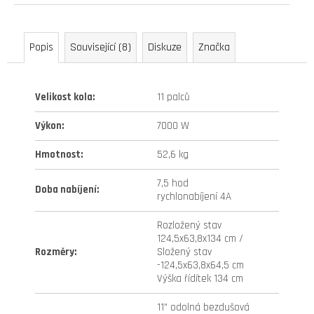
ventilek
90°
+
zesílená)
Popis
Související (8)
Diskuze
Značka
299
Kč
Velikost kola
:
11 palců
Původně:
399
Kč
Výkon
:
7000 W
Hmotnost
:
52,6 kg
7,5 hod
Doba nabíjení
:
rychlonabíjení 4A
Rozložený stav
124,5x63,8x134 cm /
Rozměry
:
Složený stav
-124,5x63,8x64,5 cm
Výška řídítek 134 cm
11" odolná bezdušová