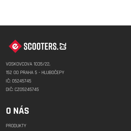
L
Á
D
A
C
Z
Í
Á
P
R
P
V
A
K
Y
VOSKOVCOVA 1035/22,
T
V
152 00 PRAHA 5 - HLUBOČEPY
Í
Ý
IČ: 05245745
P
DIČ: CZ05245745
I
S
U
O NÁS
PRODUKTY