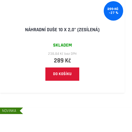
399 KČ
–27 %
NÁHRADNÍ DUŠE 10 X 2,0" (ZESÍLENÁ)
SKLADEM
238,84 Kč bez DPH
289 Kč
DO KOŠÍKU
NOVINKA