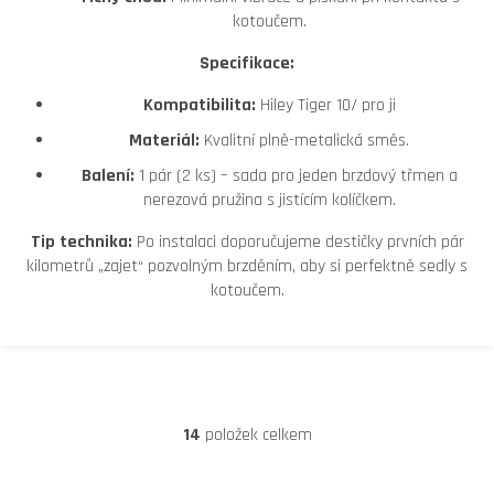
kotoučem.
Specifikace:
Kompatibilita:
Hiley Tiger 10/ pro ji
Materiál:
Kvalitní plně-metalická směs.
Balení:
1 pár (2 ks) – sada pro jeden brzdový třmen a
nerezová pružina s jistícím kolíčkem.
Tip technika:
Po instalaci doporučujeme destičky prvních pár
kilometrů „zajet“ pozvolným brzděním, aby si perfektně sedly s
kotoučem.
14
položek celkem
O
V