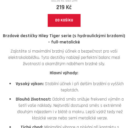
180,99 Kč bez DPH
219 Kč
DO KOŠÍKU
Brzdové destičky Hiley Tiger serie (s hydraulickými brzdami)
– full-metalické
Zajistěte si maximální brzdný účinek a bezpečnost pro vaši
elektrokoloběžku. Tyto destičky nabízejí perfektní balanc mezi
životností a okamžitým náběhem brzdné síly.
Hlavní výhody:
Vysoký výkon:
Stabilní účinek i při delším brzdění a vyšších
teplotách.
Dlouhá životnost:
Odolná směs snižuje frekvenci výměn a
šetří vaše náklady.
Nejtvrdší dostupná směs s extrémně
dlouhým nájezdem i v blátě a mokru. Lepší výdrž tedy než
klasické verze nebo semi metalické verze.
Tichý chod:
Minimální vibrace a pískání při kontaktu s