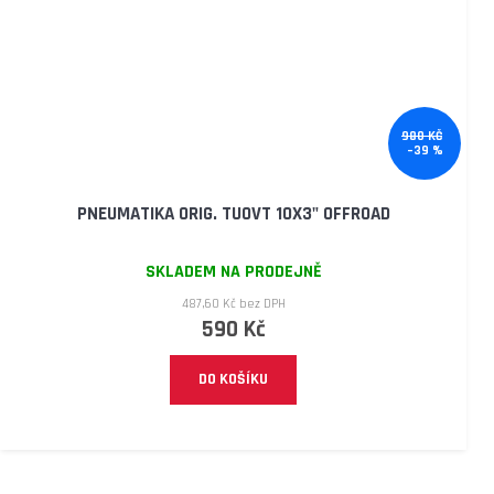
980 KČ
–39 %
PNEUMATIKA ORIG. TUOVT 10X3" OFFROAD
SKLADEM NA PRODEJNĚ
487,60 Kč bez DPH
590 Kč
DO KOŠÍKU