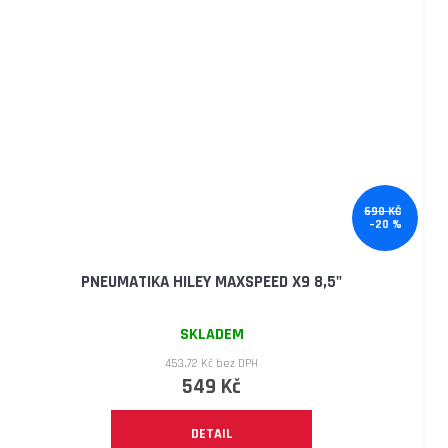
690 KČ
–20 %
PNEUMATIKA HILEY MAXSPEED X9 8,5"
SKLADEM
453,72 Kč bez DPH
549 Kč
DETAIL