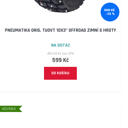
980 KČ
–38 %
PNEUMATIKA ORIG. TUOVT 10X3" OFFROAD ZIMNÍ S HROTY
NA DOTAZ
495,04 Kč bez DPH
599 Kč
DO KOŠÍKU
NOVINKA