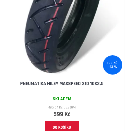
315
Kč
Původně:
399
Kč
690 KČ
–13 %
PNEUMATIKA HILEY MAXSPEED X10 10X2,5
SKLADEM
495,04 Kč bez DPH
599 Kč
DO KOŠÍKU