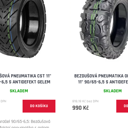
elektrokoloběžka inokim oxo super 60v
elektrokoloběžka 
25,6ah lg
v.2 cz edition
54 900 Kč
33 990 Kč
Původně:
58 990 Kč
ŠOVÁ PNEUMATIKA CST 11"
BEZDUŠOVÁ PNEUMATIKA O
-6,5 S ANTIDEFEKT GELEM
11" 90/65-6,5 S ANTIDEF
SKLADEM
SKLADEM
 DPH
818,18 Kč bez DPH
DO KOŠÍKU
DO
990 Kč
raGel 90/65-6,5: Bezdušová
fektní pneumatika s gelem.