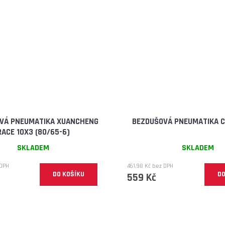
VÁ PNEUMATIKA XUANCHENG
BEZDUŠOVÁ PNEUMATIKA CS
RACE 10X3 (80/65-6)
SKLADEM
SKLADEM
 DPH
461,98 Kč bez DPH
DO KOŠÍKU
DO
559 Kč