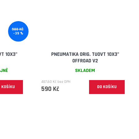
980 KČ
–39 %
VT 10X3"
PNEUMATIKA ORIG. TUOVT 10X3"
OFFROAD V2
EJNĚ
SKLADEM
487,60 Kč bez DPH
 KOŠÍKU
DO KOŠÍKU
590 Kč