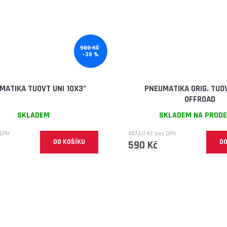
980 KČ
–38 %
MATIKA TUOVT UNI 10X3"
PNEUMATIKA ORIG. TUO
OFFROAD
SKLADEM
SKLADEM NA PROD
 DPH
487,60 Kč bez DPH
DO KOŠÍKU
DO
590 Kč