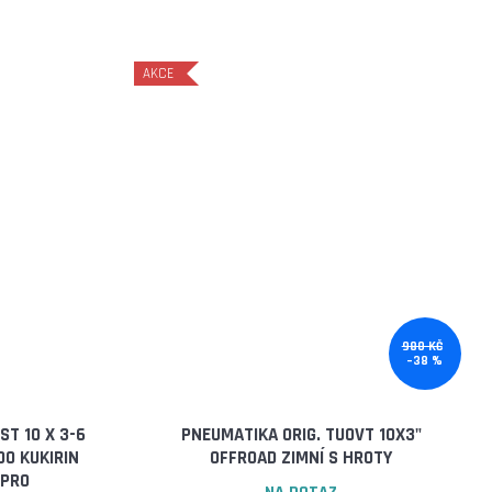
AKCE
980 KČ
–38 %
T 10 X 3-6
PNEUMATIKA ORIG. TUOVT 10X3"
OO KUKIRIN
OFFROAD ZIMNÍ S HROTY
/PRO