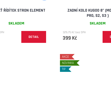
Ť ŘÍDÍTEK STRON ELEMENT
ZADNÍ KOLO KUGOO 8" (MO
PRO, S2, S3 )
SKLADEM
SKLADEM
 DPH
329,75 Kč bez DPH
DETAIL
399 Kč
AKCE
NOVINKA
TIP