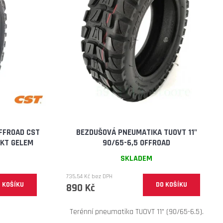
mantis 10 eco 800 facelift
FFROAD CST
BEZDUŠOVÁ PNEUMATIKA TUOVT 11"
EKT GELEM
90/65-6,5 OFFROAD
SKLADEM
735,54 Kč bez DPH
 KOŠÍKU
DO KOŠÍKU
890 Kč
Terénní pneumatika TUOVT 11" (90/65-6.5).