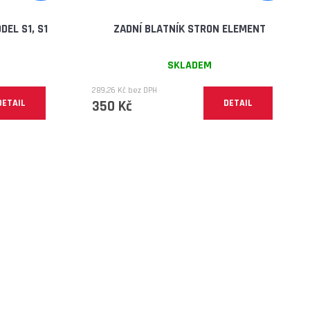
DEL S1, S1
ZADNÍ BLATNÍK STRON ELEMENT
SKLADEM
289,26 Kč bez DPH
DETAIL
350 Kč
DETAIL