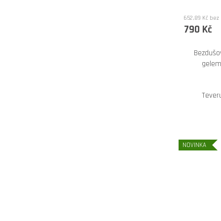
652,89 Kč bez
790 Kč
Bezdušo
gelem
Tever
NOVINKA