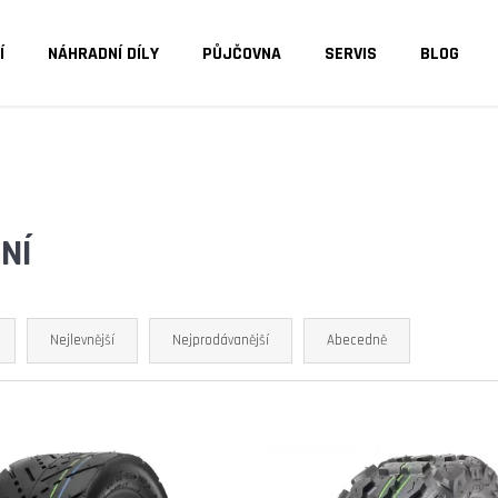
Í
NÁHRADNÍ DÍLY
PŮJČOVNA
SERVIS
BLOG
O POTŘEBUJETE NAJÍT?
HLEDAT
NÍ
DOPORUČUJEME
Nejlevnější
Nejprodávanější
Abecedně