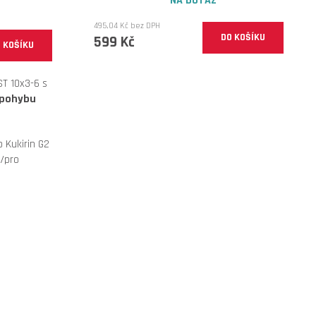
NA DOTAZ
495,04 Kč bez DPH
DO KOŠÍKU
599 Kč
 KOŠÍKU
T 10x3-6 s
 pohybu
 Kukirin G2
3/pro