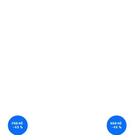
790 KČ
650 KČ
–49 %
–46 %