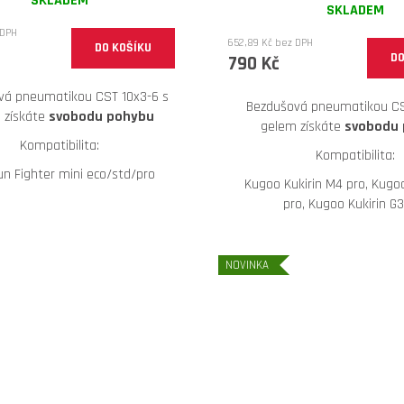
SKLADEM
SKLADEM
 DPH
652,89 Kč bez DPH
DO KOŠÍKU
DO
790 Kč
vá pneumatikou CST 10x3-6 s
Bezdušová pneumatikou CS
 získáte
svobodu pohybu
gelem získáte
svobodu
Kompatibilita:
Kompatibilita:
un Fighter mini eco/std/pro
Kugoo Kukirin M4 pro, Kugoo
pro, Kugoo Kukirin G
NOVINKA