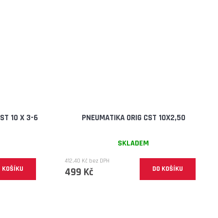
T 10 X 3-6
PNEUMATIKA ORIG CST 10X2,50
SKLADEM
412,40 Kč bez DPH
 KOŠÍKU
DO KOŠÍKU
499 Kč