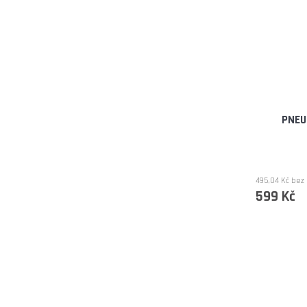
PNEU
495,04 Kč bez
599 Kč