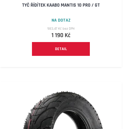
TYČ ŘÍDÍTEK KAABO MANTIS 10 PRO / GT
D
O
P
NA DOTAZ
O
983,47 Kč bez DPH
R
1 190 Kč
U
Č
DETAIL
U
J
E
M
E
elektrokoloběžka
inokim
oxo
super
60v
25,6ah