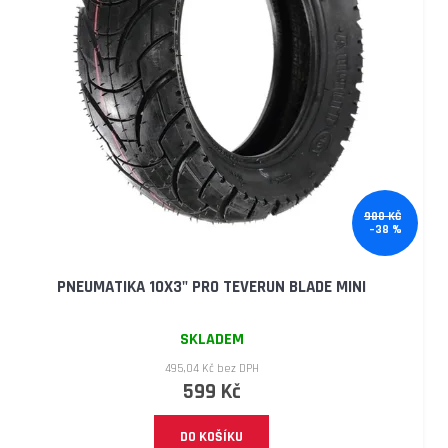
lg
54
900
Kč
Původně:
58
990
Kč
980 KČ
–38 %
PNEUMATIKA 10X3" PRO TEVERUN BLADE MINI
SKLADEM
495,04 Kč bez DPH
599 Kč
DO KOŠÍKU