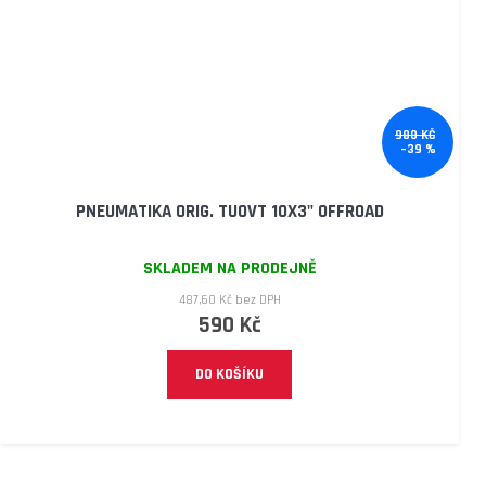
980 KČ
–39 %
PNEUMATIKA ORIG. TUOVT 10X3" OFFROAD
SKLADEM NA PRODEJNĚ
487,60 Kč bez DPH
590 Kč
DO KOŠÍKU