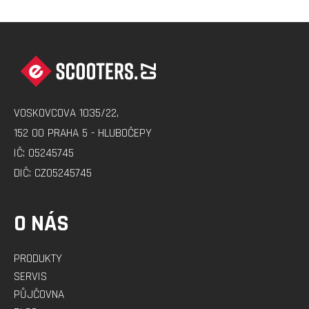
A
C
Z
Í
Á
P
R
P
V
A
K
Y
VOSKOVCOVA 1035/22,
T
V
152 00 PRAHA 5 - HLUBOČEPY
Í
Ý
IČ: 05245745
P
DIČ: CZ05245745
I
S
U
O NÁS
PRODUKTY
SERVIS
PŮJČOVNA