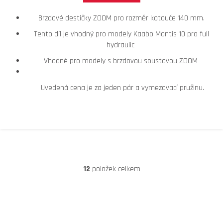
Brzdové destičky ZOOM pro rozměr kotouče 140 mm.
Tento díl je vhodný pro modely Kaabo Mantis 10 pro full
hydraulic
Vhodné pro modely s brzdovou soustavou ZOOM
Uvedená cena je za jeden pár a vymezovací pružinu.
12
položek celkem
O
V
L
Á
D