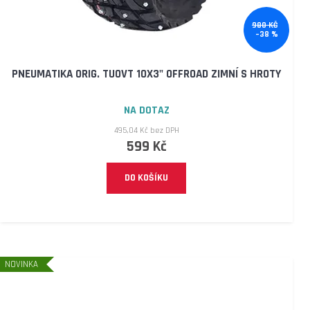
980 KČ
–38 %
PNEUMATIKA ORIG. TUOVT 10X3" OFFROAD ZIMNÍ S HROTY
NA DOTAZ
495,04 Kč bez DPH
599 Kč
DO KOŠÍKU
NOVINKA