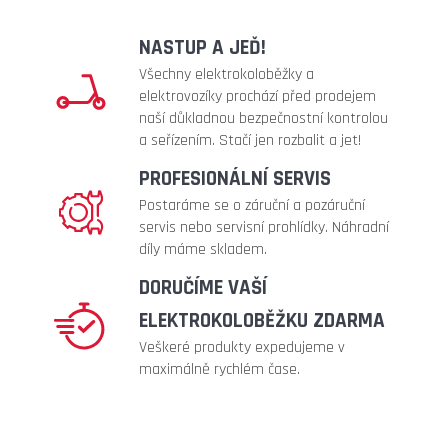
metalic)
219
NASTUP A JEĎ!
Kč
Všechny elektrokoloběžky a
elektrovozíky prochází před prodejem
naší důkladnou bezpečnostní kontrolou
a seřízením. Stačí jen rozbalit a jet!
PROFESIONÁLNÍ SERVIS
Postaráme se o záruční a pozáruční
servis nebo servisní prohlídky. Náhradní
díly máme skladem.
DORUČÍME VAŠÍ
ELEKTROKOLOBĚŽKU ZDARMA
Veškeré produkty expedujeme v
maximálně rychlém čase.