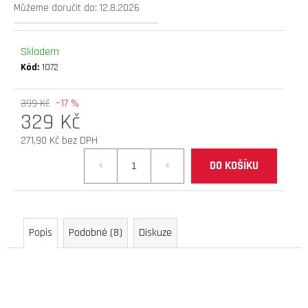
Můžeme doručit do:
12.8.2026
D
O
P
Skladem
O
Kód:
1072
R
U
399 Kč
–17 %
Č
329 Kč
U
J
271,90 Kč bez DPH
E
Měrná
DO KOŠÍKU
M
cena:
E
brzdové
Popis
Podobné (8)
Diskuze
destičky
joyor
s
serie
(full