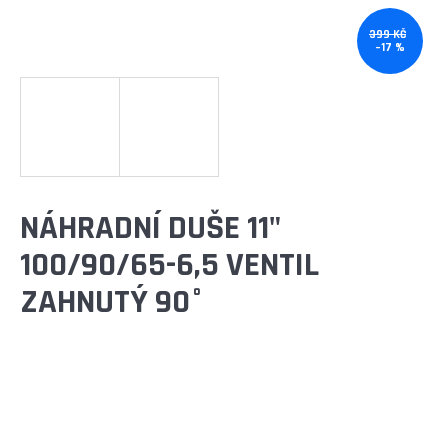
E
T
399 KČ
–17 %
E
N
A
J
Í
NÁHRADNÍ DUŠE 11"
T
100/90/65-6,5 VENTIL
?
ZAHNUTÝ 90°
HLEDAT