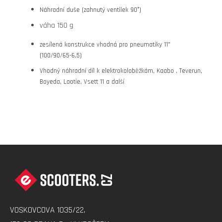
Náhradní duše (zahnutý ventilek 90°)
váha 150 g
zesílená konstrukce vhodná pro pneumatiky 11"
(100/90/65-6,5)
Vhodný náhradní díl k elektrokoloběžkám, Kaabo , Teverun,
Boyeda, Laotie, Vsett 11 a další
Z
Á
P
A
VOSKOVCOVA 1035/22,
T