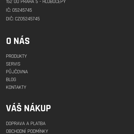
152 00 PRAHA 5 - HLUBOČEPY
Í
IČ: 05245745
DIČ: CZ05245745
O NÁS
PRODUKTY
SERVIS
PŮJČOVNA
BLOG
KONTAKTY
VÁŠ NÁKUP
DOPRAVA A PLATBA
OBCHODNÍ PODMÍNKY