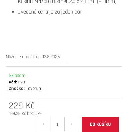
Kukirin M4/pro
rozměr 2,5 x 2,1 cm (+-3mm)
D
Uvedená cena je za jeden pár.
O
P
O
R
U
Č
U
Můžeme doručit do:
12.8.2026
J
E
M
Skladem
E
Kód:
1198
Značka:
Teverun
elektrokoloběžka
inokim
229 Kč
oxo
189,26 Kč bez DPH
super
Měrná
60v
DO KOŠÍKU
cena:
25,6ah