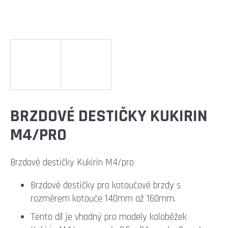
E
T
E
N
A
J
Í
BRZDOVÉ DESTIČKY KUKIRIN
T
M4/PRO
?
Brzdové destičky Kukirin M4/pro
Brzdové destičky pro kotoučové brzdy s
HLEDAT
rozměrem kotouče 140mm až 160mm.
Tento díl je vhodný pro modely koloběžek