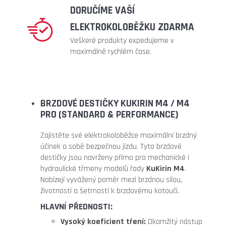
DORUČÍME VAŠÍ
ELEKTROKOLOBĚŽKU ZDARMA
Veškeré produkty expedujeme v
maximálně rychlém čase.
BRZDOVÉ DESTIČKY KUKIRIN M4 / M4
PRO (STANDARD & PERFORMANCE)
Zajistěte své elektrokoloběžce maximální brzdný
účinek a sobě bezpečnou jízdu. Tyto brzdové
destičky jsou navrženy přímo pro mechanické i
hydraulické třmeny modelů řady
KuKirin M4
.
Nabízejí vyvážený poměr mezi brzdnou silou,
životností a šetrností k brzdovému kotouči.
HLAVNÍ PŘEDNOSTI:
Vysoký koeficient tření:
Okamžitý nástup