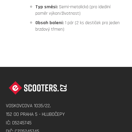
Typ směsi:
Semi-metalická (pro ideální
poměr výkon/životnost)
Obsah balení:
1 pár (2 ks destiček pro jeden
brzdový třmen)
Z
Á
P
A
VOSKOVCOVA 1035/22,
T
152 00 PRAHA 5 - HLUBOČEPY
Í
IČ: 05245745
DIČ: CZ05245745