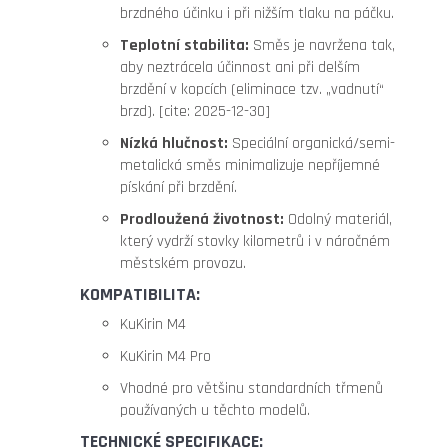
brzdného účinku i při nižším tlaku na páčku.
Teplotní stabilita:
Směs je navržena tak,
aby neztrácela účinnost ani při delším
brzdění v kopcích (eliminace tzv. „vadnutí“
brzd). [cite: 2025-12-30]
Nízká hlučnost:
Speciální organická/semi-
metalická směs minimalizuje nepříjemné
pískání při brzdění.
Prodloužená životnost:
Odolný materiál,
který vydrží stovky kilometrů i v náročném
městském provozu.
KOMPATIBILITA:
KuKirin M4
KuKirin M4 Pro
Vhodné pro většinu standardních třmenů
používaných u těchto modelů.
TECHNICKÉ SPECIFIKACE: