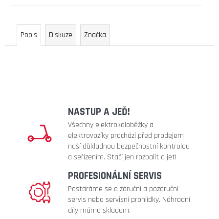
lg
54
900
Popis
Diskuze
Značka
Kč
Původně:
58
990
Kč
NASTUP A JEĎ!
Všechny elektrokoloběžky a
elektrovozíky prochází před prodejem
naší důkladnou bezpečnostní kontrolou
a seřízením. Stačí jen rozbalit a jet!
PROFESIONÁLNÍ SERVIS
Postaráme se o záruční a pozáruční
servis nebo servisní prohlídky. Náhradní
díly máme skladem.