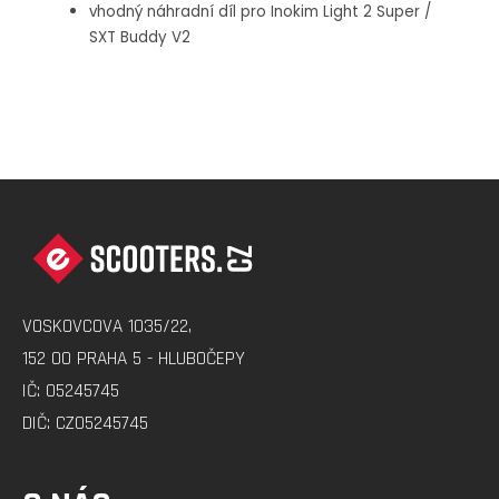
vhodný náhradní díl pro
Inokim Light 2 Super /
SXT Buddy V2
Z
Á
P
A
VOSKOVCOVA 1035/22,
T
152 00 PRAHA 5 - HLUBOČEPY
Í
IČ: 05245745
DIČ: CZ05245745