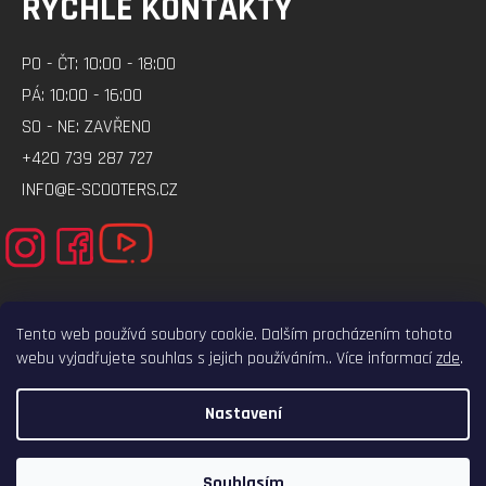
RYCHLÉ KONTAKTY
PO - ČT: 10:00 - 18:00
PÁ: 10:00 - 16:00
SO - NE: ZAVŘENO
+420 739 287 727
INFO@E-SCOOTERS.CZ
Tento web používá soubory cookie. Dalším procházením tohoto
webu vyjadřujete souhlas s jejich používáním.. Více informací
zde
.
ELEKTRO-VOZITKO.CZ
ELEKTROKOLOBEZKY.CZ
Nastavení
VYTVOŘIL SHOPTET
COPYRIGHT 2026
E-SCOOTERS.CZ
. VŠECHNA PRÁVA VYHRAZENA.
Souhlasím