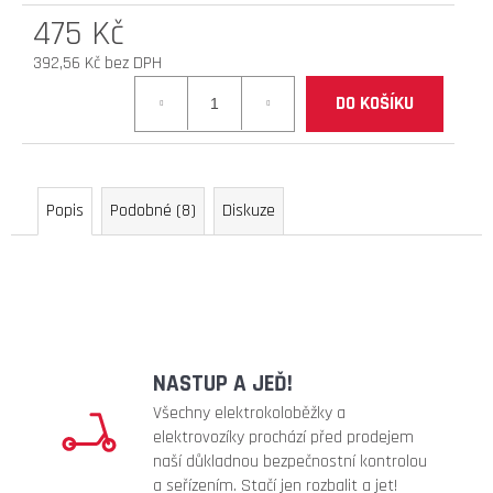
475 Kč
D
O
392,56 Kč bez DPH
P
Měrná
O
DO KOŠÍKU
cena:
R
U
Č
U
Popis
Podobné (8)
Diskuze
J
E
M
E
náhradní
NASTUP A JEĎ!
duše
10x3
Všechny elektrokoloběžky a
ventil
elektrovozíky prochází před prodejem
zahnutý
naší důkladnou bezpečnostní kontrolou
90°
a seřízením. Stačí jen rozbalit a jet!