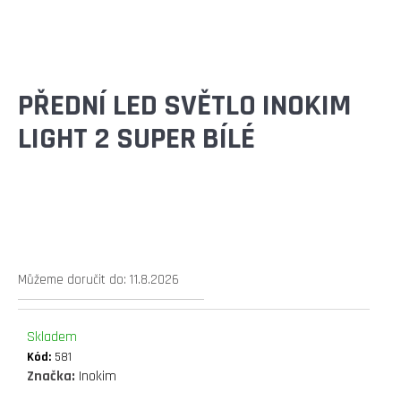
E
T
E
N
PŘEDNÍ LED SVĚTLO INOKIM
A
LIGHT 2 SUPER BÍLÉ
J
Í
T
?
Můžeme doručit do:
11.8.2026
Skladem
HLEDAT
Kód:
581
Značka:
Inokim