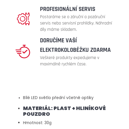
315
PROFESIONÁLNÍ SERVIS
Kč
Postaráme se o záruční a pozáruční
Původně:
399
servis nebo servisní prohlídky. Náhradní
Kč
díly máme skladem.
DORUČÍME VAŠÍ
ELEKTROKOLOBĚŽKU ZDARMA
Veškeré produkty expedujeme v
maximálně rychlém čase.
Bílé LED světlo přední včetně optiky
MATERIÁL: PLAST + HLINÍKOVÉ
POUZDRO
Hmotnost: 30g