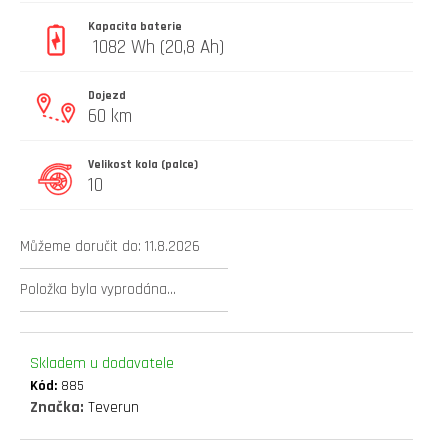
D
Kapacita baterie
O
1082 Wh (20,8 Ah)
P
O
Dojezd
R
60 km
U
Č
Velikost kola (palce)
U
10
J
E
M
Můžeme doručit do:
11.8.2026
E
Položka byla vyprodána…
elektrokoloběžka
inokim
Skladem u dodavatele
ox
Kód:
885
super
Značka:
Teverun
21ah
cn