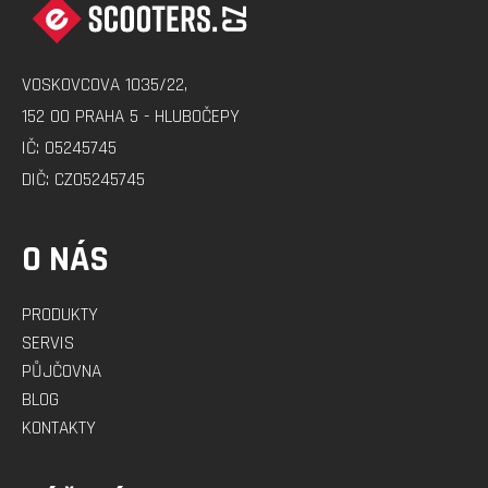
P
A
VOSKOVCOVA 1035/22,
T
152 00 PRAHA 5 - HLUBOČEPY
Í
IČ: 05245745
DIČ: CZ05245745
O NÁS
PRODUKTY
SERVIS
PŮJČOVNA
BLOG
KONTAKTY