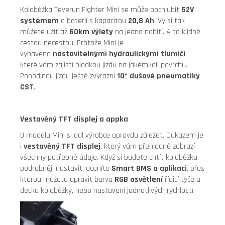
Koloběžka Teverun Fighter Mini se může pochlubit
52V
systémem
a baterií s kapacitou
20,8 Ah
. Vy si tak
můžete užít až
60km výlety
na jedno nabití. A to klidně
cestou necestou! Protože Mini je
vybaveno
nastavitelnými hydraulickými tlumiči
,
které vám zajistí hladkou jízdu na jakémkoli povrchu.
Pohodlnou jízdu ještě zvýrazní
10“ dušové pneumatiky
CST
.
Vestavěný TFT displej a appka
U modelu Mini si dal výrobce opravdu záležet. Důkazem je
i
vestavěný TFT displej
, který vám přehledně zobrazí
všechny potřebné údaje. Když si budete chtít koloběžku
podrobněji nastavit, oceníte
Smart BMS a aplikaci
, přes
kterou můžete upravit barvu
RGB osvětlení
řídicí tyče a
decku koloběžky, nebo nastavení jednotlivých rychlostí.