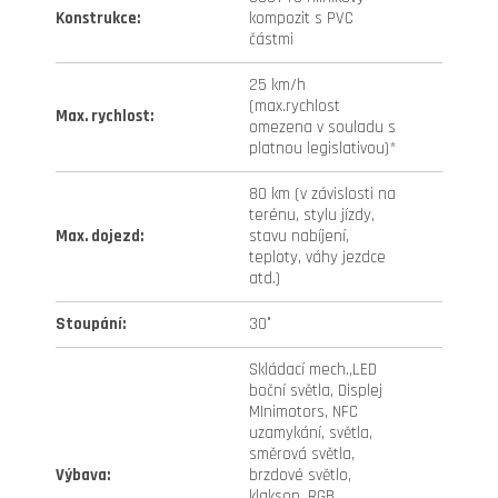
Konstrukce
:
kompozit s PVC
částmi
25 km/h
(max.rychlost
Max. rychlost
:
omezena v souladu s
platnou legislativou)*
80 km (v závislosti na
terénu, stylu jízdy,
Max. dojezd
:
stavu nabíjení,
teploty, váhy jezdce
atd.)
Stoupání
:
30°
Skládací mech.,LED
boční světla, Displej
MInimotors, NFC
uzamykání, světla,
směrová světla,
Výbava
:
brzdové světlo,
klakson, RGB,