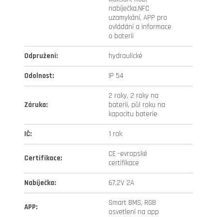
nabíječka,NFC
uzamykání, APP pro
ovládání a informace
o baterii
Odpružení
:
hydraulické
Odolnost
:
IP 54
2 roky, 2 roky na
Záruka
:
baterii, půl roku na
kapacitu baterie
IČ
:
1 rok
CE -evropské
Certifikace
:
certifikace
Nabíječka
:
67,2V 2A
Smart BMS, RGB
APP
:
osvetlení na app