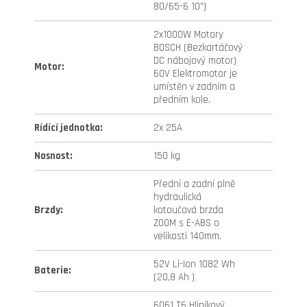
80/65-6 10")
2x1000W Motory
BOSCH (Bezkartáčový
DC nábojový motor)
Motor
:
60V Elektromotor je
umístěn v zadním a
předním kole.
Rídící jednotka
:
2x 25A
Nosnost
:
150 kg
Přední a zadní plně
hydraulická
Brzdy
:
kotoučová brzda
ZOOM s E-ABS o
velikosti 140mm.
52V Li-Ion 1082 Wh
Baterie
:
(20,8 Ah )
6061 T6 Hliníkový