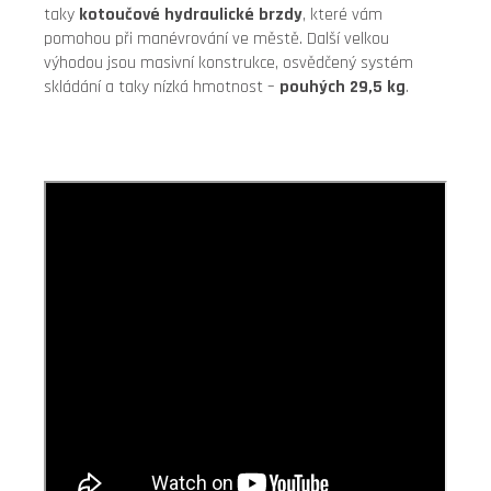
taky
kotoučové hydraulické brzdy
, které vám
pomohou při manévrování ve městě. Další velkou
výhodou jsou masivní konstrukce, osvědčený systém
skládání a taky nízká hmotnost –
pouhých 29,5 kg
.