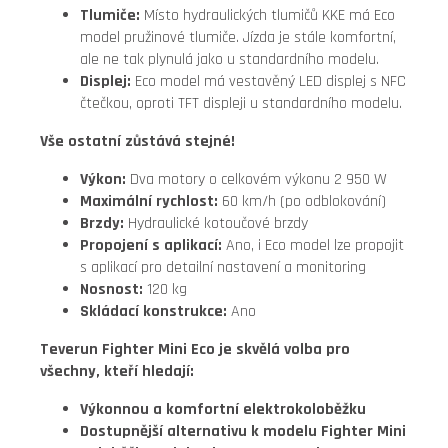
Tlumiče:
Místo hydraulických tlumičů KKE má Eco
model pružinové tlumiče. Jízda je stále komfortní,
ale ne tak plynulá jako u standardního modelu.
Displej:
Eco model má vestavěný LED displej s NFC
čtečkou, oproti TFT displeji u standardního modelu.
Vše ostatní zůstává stejné!
Výkon:
Dva motory o celkovém výkonu 2 950 W
Maximální rychlost:
60 km/h (po odblokování)
Brzdy:
Hydraulické kotoučové brzdy
Propojení s aplikací:
Ano, i Eco model lze propojit
s aplikací pro detailní nastavení a monitoring
Nosnost:
120 kg
Skládací konstrukce:
Ano
Teverun Fighter Mini Eco je skvělá volba pro
všechny, kteří hledají:
Výkonnou a komfortní elektrokoloběžku
Dostupnější alternativu k modelu Fighter Mini