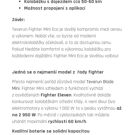
Koloběžku s dojezdem cca 50-60 km
Možnost propojení s aplikací
Závěr:
Teverun Fighter Mini Eco je skvělý kompromis mezi cenou
a výkonem. Nabízí vše, co byste od moderní
elektrokoloběžky očekávali, a to za dostupnou cenu.
Pokud hledáte komfortní a výkonnou koloběžku pro
každodenní dojíždění, Fighter Mini Eco je skvělou volbou!
Jedná se o nejmenší model z řady fighter
Přesto nejmenší pořád zůstává model
Teverun Blade
Mini
. Fighter Mini vzhledem a funkčností vychází
z osvědčených
Fighter Eleven
. Kvalitativně dokáže
konkurovat koloběžkám střední třídy. A není divu! Dva
elektromotory o výkonu 1 000 W to v peaku vytáhnou
až
na 2 950 W
. Po městě i cyklostezkách tak můžete
uhánět maximální
rychlostí 60 km/h
.
Kvalitní baterie se solidní kapacitou