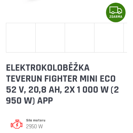
E
Z
T
E
ZDARMA
D
N
A
A
R
J
Í
M
ELEKTROKOLOBĚŽKA
T
A
TEVERUN FIGHTER MINI ECO
?
52 V, 20,8 AH, 2X 1 000 W (2
950 W) APP
HLEDAT
Síla motoru
2950 W