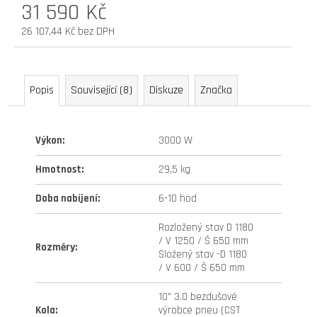
31 590 Kč
41
990
26 107,44 Kč bez DPH
Kč
Měrná
Původně:
cena:
47
990
Popis
Související (8)
Diskuze
Značka
Kč
Výkon
:
3000 W
Hmotnost
:
29,5 kg
Doba nabíjení
:
6-10 hod
Rozložený stav D 1180
/ V 1250 / Š 650 mm
Rozměry
:
Složený stav -D 1180
/ V 600 / Š 650 mm
10" 3.0 bezdušové
Kola
:
výrobce pneu (CST