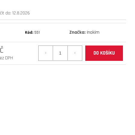
mantis 10 eco 800 facelift
it do:
12.8.2026
Značka:
Inokim
Kód:
551
č
DO KOŠÍKU
bez DPH