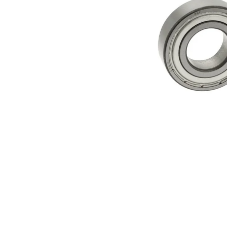
elektrokoloběžka inokim ox super 23ah lg
43 990 Kč
Původně:
47 990 Kč