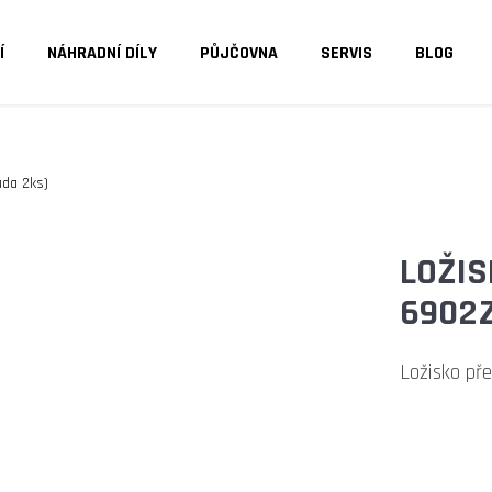
Í
NÁHRADNÍ DÍLY
PŮJČOVNA
SERVIS
BLOG
O POTŘEBUJETE NAJÍT?
ada 2ks)
HLEDAT
LOŽIS
6902Z
DOPORUČUJEME
Ložisko pře