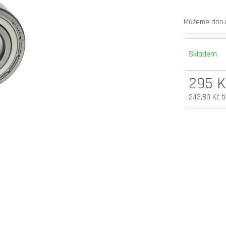
elektrokoloběžka inokim oxo super 60v
elektrokoloběžka 
Můžeme doruč
25,6ah lg
v.2 cz edition
54 900 Kč
33 990 Kč
Původně:
58 990 Kč
Skladem
295 K
243,80 Kč 
Měrná
cena: