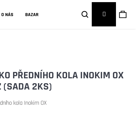
Hledat
Náku
Přihlášení
O NÁS
BAZAR
košík
KO PŘEDNÍHO KOLA INOKIM OX
 (SADA 2KS)
dního kola Inokim OX
Následující