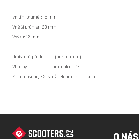
Vnitřní průměr: 15 mm
Vnější průměr: 28 mm
Výška: 12 mm
Umístění: přední kolo (bez motoru)
Vhodný náhradní díl pro Inokim OX
Sada obsahuje 2ks ložisek pro přední kolo
Z
Á
O NÁS