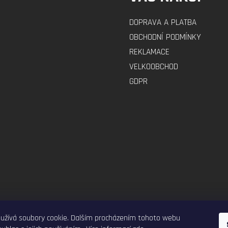
DOPRAVA A PLATBA
OBCHODNÍ PODMÍNKY
REKLAMACE
VELKOOBCHOD
GDPR
ELEKTRO-VOZITKO.CZ
ELEKTROKOLOBEZKY.CZ
užívá soubory cookie. Dalším procházením tohoto webu