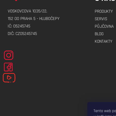
P
A
VOSKOVCOVA 1035/22,
PRODUKTY
T
152 00 PRAHA 5 - HLUBOČEPY
SERVIS
Í
IČ: 05245745
PŮJČOVNA
DIČ: CZ05245745
BLOG
KONTAKTY
Tento web po