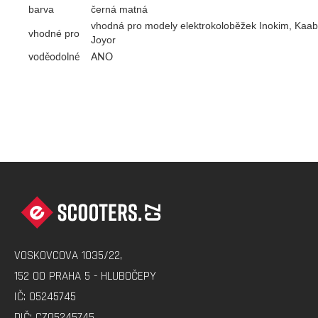
barva
černá matná
vhodná pro modely elektrokoloběžek Inokim, Kaabo,
vhodné pro
Joyor
voděodolné
ANO
Z
Á
P
A
VOSKOVCOVA 1035/22,
T
152 00 PRAHA 5 - HLUBOČEPY
Í
IČ: 05245745
DIČ: CZ05245745