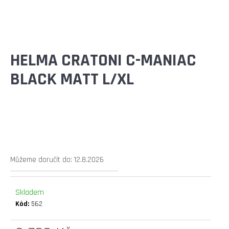
E
T
E
N
HELMA CRATONI C-MANIAC
A
BLACK MATT L/XL
J
Í
T
?
Můžeme doručit do:
12.8.2026
Skladem
HLEDAT
Kód:
562