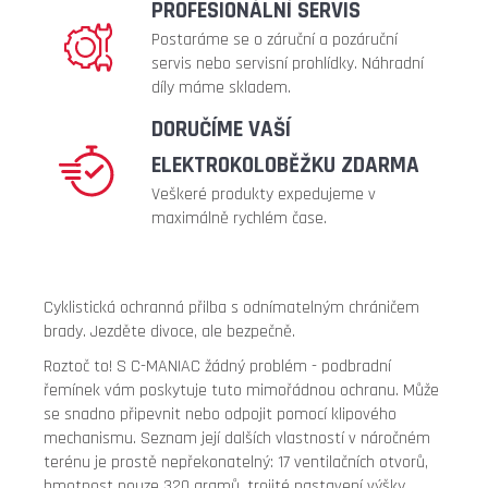
PROFESIONÁLNÍ SERVIS
315
Kč
Postaráme se o záruční a pozáruční
servis nebo servisní prohlídky. Náhradní
Původně:
399
díly máme skladem.
Kč
DORUČÍME VAŠÍ
ELEKTROKOLOBĚŽKU ZDARMA
Veškeré produkty expedujeme v
maximálně rychlém čase.
Cyklistická ochranná přilba s odnímatelným chráničem
brady. Jezděte divoce, ale bezpečně.
Roztoč to! S C-MANIAC žádný problém - podbradní
řemínek vám poskytuje tuto mimořádnou ochranu. Může
se snadno připevnit nebo odpojit pomocí klipového
mechanismu. Seznam její dalších vlastností v náročném
terénu je prostě nepřekonatelný: 17 ventilačních otvorů,
hmotnost pouze 320 gramů, trojité nastavení výšky,