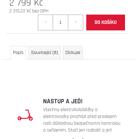
2 799 Kč
D
2 313,22 Kč bez DPH
O
Měrná
P
DO KOŠÍKU
cena:
O
R
U
Č
Popis
Související (8)
Diskuze
U
J
E
M
E
NASTUP A JEĎ!
náhradní
duše
Všechny elektrokoloběžky a
10x3
elektrovozíky prochází před prodejem
ventil
naší důkladnou bezpečnostní kontrolou
zahnutý
a seřízením. Stačí jen rozbalit a jet!
90°