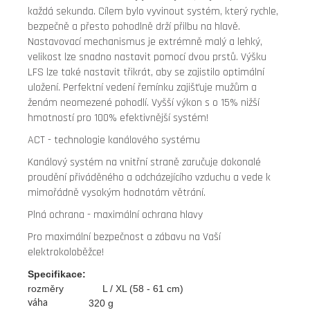
každá sekunda. Cílem bylo vyvinout systém, který rychle,
bezpečně a přesto pohodlně drží přilbu na hlavě.
Nastavovací mechanismus je extrémně malý a lehký,
velikost lze snadno nastavit pomocí dvou prstů. Výšku
LFS lze také nastavit třikrát, aby se zajistilo optimální
uložení. Perfektní vedení řemínku zajišťuje mužům a
ženám neomezené pohodlí. Vyšší výkon s o 15% nižší
hmotností pro 100% efektivnější systém!
ACT - technologie kanálového systému
Kanálový systém na vnitřní straně zaručuje dokonalé
proudění přiváděného a odcházejícího vzduchu a vede k
mimořádně vysokým hodnotám větrání.
Plná ochrana - maximální ochrana hlavy
Pro maximální bezpečnost a zábavu na Vaší
elektrokoloběžce!
Specifikace:
rozměry L / XL (58 - 61 cm)
320 g
váha