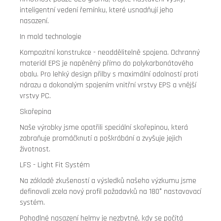
inteligentní vedení řemínku, které usnadňují jeho
nasazení.
In mold technologie
Kompozitní konstrukce - neoddělitelně spojena. Ochranný
materiál EPS je napěněný přímo do polykarbonátového
obalu. Pro lehký design přilby s maximální odolností proti
nárazu a dokonalým spojením vnitřní vrstvy EPS a vnější
vrstvy PC.
Skořepina
Naše výrobky jsme opatřili speciální skořepinou, která
zabraňuje promáčknutí a poškrábání a zvyšuje jejich
životnost.
LFS - Light Fit Systém
Na základě zkušeností a výsledků našeho výzkumu jsme
definovali zcela nový profil požadavků na 180° nastavovací
systém.
Pohodlné nasazení helmy je nezbytné, kdy se počítá