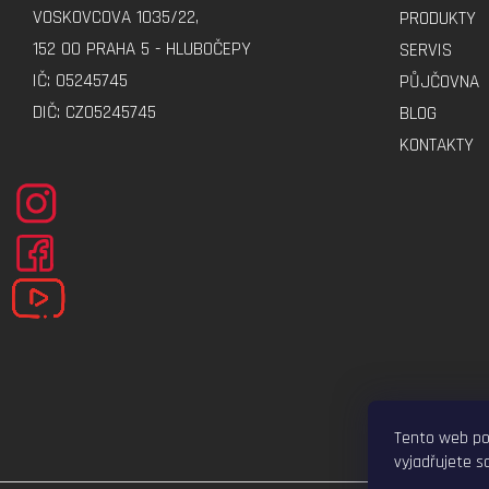
A
VOSKOVCOVA 1035/22,
PRODUKTY
T
152 00 PRAHA 5 - HLUBOČEPY
SERVIS
Í
IČ: 05245745
PŮJČOVNA
DIČ: CZ05245745
BLOG
KONTAKTY
Tento web po
vyjadřujete so