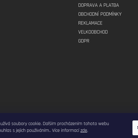
DOPRAVA A PLATBA
OBCHODNÍ PODMÍNKY
REKLAMACE
VELKOOBCHOD
GDPR
ELEKTRO-VOZITKO.CZ
ELEKTROKOLOBEZKY.CZ
užívá soubory cookie. Dalším procházením tohoto webu
uhlas s jejich používáním.. Více informací
zde
.