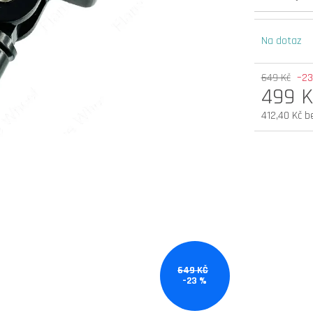
elektrokoloběžka inokim oxo super 60v
elektrokoloběžka 
25,6ah lg
v.2 cz edition
Na dotaz
54 900 Kč
33 990 Kč
Původně:
58 990 Kč
649 Kč
–23
499 K
412,40 Kč b
Měrná
cena:
649 KČ
–23 %