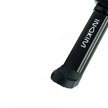
elektrokoloběžka inokim ox super 23ah lg
43 990 Kč
Původně:
47 990 Kč