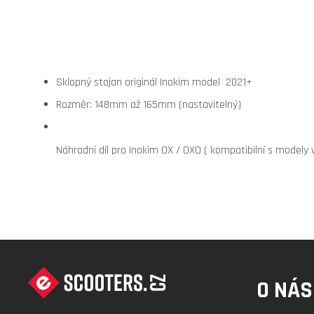
Sklopný stojan originál Inokim model 2021+
Rozměr: 148mm až 165mm (nastavitelný)
Náhradní díl pro Inokim OX / OXO ( kompatibilní s modely
Z
Á
O NÁS
P