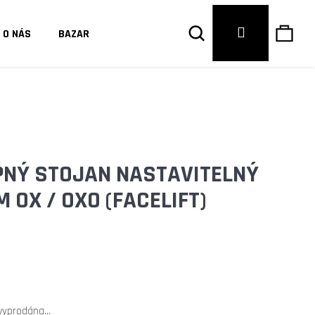
Hledat
Náku
Přihlášení
O NÁS
BAZAR
košík
NÝ STOJAN NASTAVITELNÝ
M OX / OXO (FACELIFT)
Následující
 vyprodána…