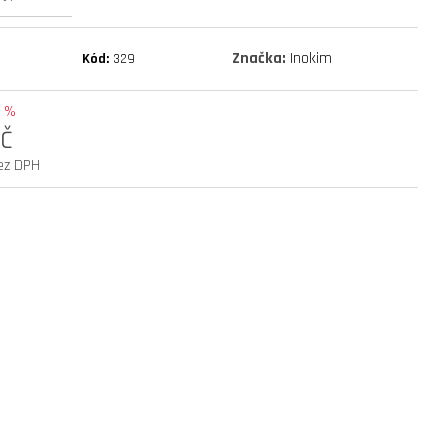
mantis 10 eco 800 facelift
Značka:
Inokim
Kód:
329
 %
č
ez DPH