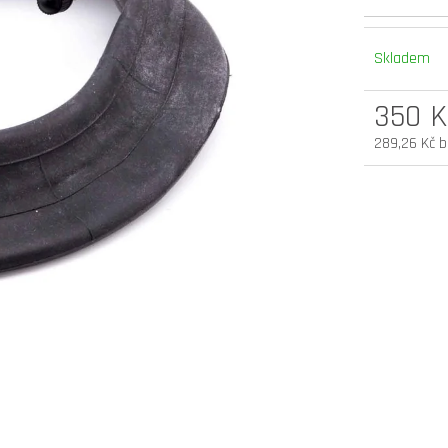
elektrokoloběžka inokim oxo super 60v
elektrokoloběžka 
25,6ah lg
v.2 cz edition
Skladem
54 900 Kč
33 990 Kč
Původně:
58 990 Kč
350 K
289,26 Kč 
Měrná
cena: