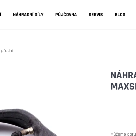
Í
NÁHRADNÍ DÍLY
PŮJČOVNA
SERVIS
BLOG
O POTŘEBUJETE NAJÍT?
 přední
HLEDAT
NÁHRA
MAXSP
DOPORUČUJEME
Můžeme doruč