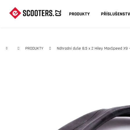
K
O
PRODUKTY
PŘÍSLUŠENSTV
Zpět
Zpět
Š
do
do
Í
C
obchodu
obchodu
K
Domů
PRODUKTY
Náhradní duše 8,5 x 2 Hiley MaxSpeed X9 -