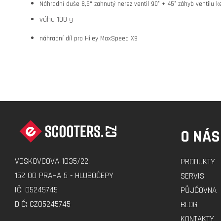
Náhradní duše 8,5" zahnutý nerez ventil 90° + 45° záhyb ventilu 
váha 100 g
náhradní díl pro Hiley MaxSpeed X9
Z
Á
O NÁS
P
A
VOSKOVCOVA 1035/22,
PRODUKTY
T
152 00 PRAHA 5 - HLUBOČEPY
SERVIS
Í
IČ: 05245745
PŮJČOVNA
DIČ: CZ05245745
BLOG
KONTAKTY