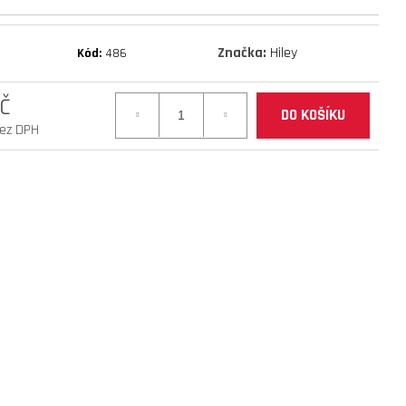
mantis 10 eco 800 facelift
Značka:
Hiley
Kód:
486
č
DO KOŠÍKU
bez DPH