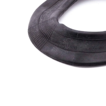
elektrokoloběžka inokim ox super 23ah lg
43 990 Kč
Původně:
47 990 Kč