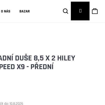
Hledat
Náku
Přihlášení
O NÁS
BAZAR
košík
DNÍ DUŠE 8,5 X 2 HILEY
EED X9 - PŘEDNÍ
Následující
it do:
10.8.2026