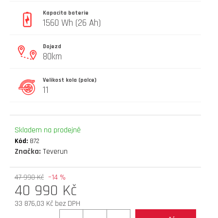
D
Kapacita baterie
O
1560 Wh (26 Ah)
P
O
Dojezd
R
80km
U
Č
Velikost kola (palce)
U
11
J
E
M
E
Skladem na prodejně
Kód:
872
Značka:
Teverun
náhradní
duše
47 990 Kč
–14 %
10
40 990 Kč
x
2,5"
33 876,03 Kč bez DPH
(zahnutý
Měrná