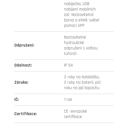
nabíječka, USB
nabíjení mobilních
zař. Nastavitelná
barva a efekt světel
pomocí APP
Nastavitelné
hydraulické
Odpružení
:
odpružení s volbou
tuhosti
Odolnost
:
IP 54
2 roky na koloběžku,
Záruka
:
2 roky na baterii, půl
roku na její kapacitu
IČ
:
1 rok
CE -evropské
Certifikace
:
certifikace