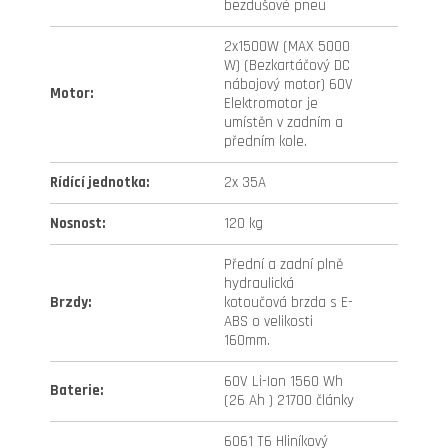
bezdušové pneu
2x1500W (MAX 5000
W) (Bezkartáčový DC
nábojový motor) 60V
Motor
:
Elektromotor je
umístěn v zadním a
předním kole.
Rídící jednotka
:
2x 35A
Nosnost
:
120 kg
Přední a zadní plně
hydraulická
Brzdy
:
kotoučová brzda s E-
ABS o velikosti
160mm.
60V Li-Ion 1560 Wh
Baterie
:
(26 Ah ) 21700 články
6061 T6 Hliníkový