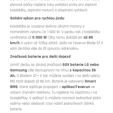
plynové páčky najdete taky ovládací prvky pro zapnutí
koloběžky, zapínání motorů a přepínání rychlostí.
Solidní výkon pro rychlou jízdu
Koloběžka je osazena dvěma silnými motory o
nominálním výkonu 2x 1 600 W. V peaku tak z koloběžky
vytáhnete až
5 000 W
. Díky tomu dokáže jet
až 85
km/h
a uvést až 120kg zátěž. Jízda na Teverun Blade GT II
vám zkrátka vlije do žil spoustu adrenalinu.
Značková baterie pro delší dojezd
Uvnitř decku se skrývá značková
60V baterie LG nebo
Samsung
(dle dostupnosti na trhu)
s kapacitou 26
Ah.
S Bladem GT+ II tak můžete vyrážet i na delší výlety.
Má totiž dojezd až 80 km. Baterie je vybavena
Smart
BMS
, které zajišťuje propojení s
aplikací
Teverun
ve
vašem chytrém telefonu. Tu najdete na AppStoru i na
GooglePlay. V aplikaci si můžete nastavit jednotlivé jízdní
režimy nebo sledovat stav nabití jednotlivých článků
baterie.