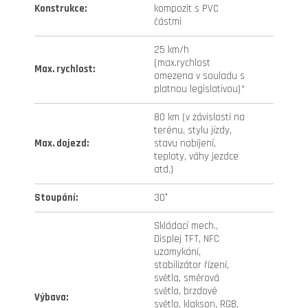
Konstrukce
:
kompozit s PVC
částmi
25 km/h
(max.rychlost
Max. rychlost
:
omezena v souladu s
platnou legislativou)*
80 km (v závislosti na
terénu, stylu jízdy,
Max. dojezd
:
stavu nabíjení,
teploty, váhy jezdce
atd.)
Stoupání
:
30°
Skládací mech.,
Displej TFT, NFC
uzamykání,
stabilizátor řízení,
světla, směrová
světla, brzdové
Výbava
:
světlo, klakson, RGB,