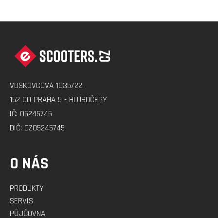
Z
Á
P
A
VOSKOVCOVA 1035/22,
T
152 00 PRAHA 5 - HLUBOČEPY
Í
IČ: 05245745
DIČ: CZ05245745
O NÁS
PRODUKTY
SERVIS
PŮJČOVNA