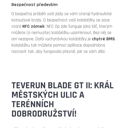
Bezpečnost především
O bezpečný průběh vaší jízdy se vám starají hydraulické
kotoučové brzdy. O bezpečnost vaší koloběžky se zase
stará
NFC zámek
. NFC čip zde funguje jako klíč, kterým
můžete (a nemusíte) koloběžku uzamknout. Bez něj se
ani nezapne. Další vychytávkou koloběžky je
chytré BMS
.
Koloběžku tak můžete pomocí aplikace dopodrobna
nastavit tak, aby fungovala přesně, jak se vám zlíbí.
TEVERUN BLADE GT II: KRÁL
MĚSTSKÝCH ULIC A
TERÉNNÍCH
DOBRODRUŽSTVÍ!