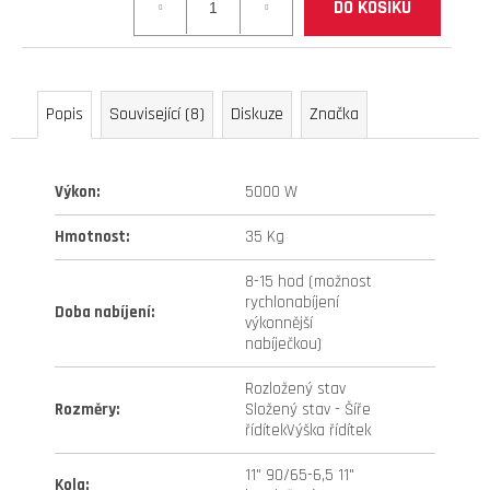
ventilek
DO KOŠÍKU
cena:
90°
+
zesílená)
299
Popis
Související (8)
Diskuze
Značka
Kč
Původně:
399
Výkon
:
5000 W
Kč
Hmotnost
:
35 Kg
8-15 hod (možnost
rychlonabíjení
Doba nabíjení
:
výkonnější
nabíječkou)
Rozložený stav
Rozměry
:
Složený stav - Šíře
řídítekVýška řídítek
11" 90/65-6,5 11"
Kola
: