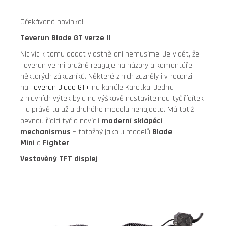
Očekávaná novinka!
Teverun Blade GT verze II
Nic víc k tomu dodat vlastně ani nemusíme. Je vidět, že
Teverun velmi pružně reaguje na názory a komentáře
některých zákazníků. Některé z nich zazněly i v recenzi
na
Teverun Blade GT+
na kanále Karotka. Jedna
z hlavních výtek byla na výškově nastavitelnou tyč řídítek
– a právě tu už u druhého modelu nenajdete. Má totiž
pevnou řídicí tyč a navíc i
moderní sklápěcí
mechanismus
– totožný jako u modelů
Blade
Mini
a
Fighter
.
Vestavěný TFT displej