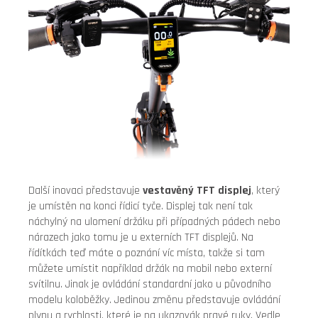
Další inovaci představuje
vestavěný TFT displej
, který
je umístěn na konci řídicí tyče. Displej tak není tak
náchylný na ulomení držáku při případných pádech nebo
nárazech jako tomu je u externích TFT displejů. Na
řídítkách teď máte o poznání víc místa, takže si tam
můžete umístit například držák na mobil nebo externí
svítilnu. Jinak je ovládání standardní jako u původního
modelu koloběžky. Jedinou změnu představuje ovládání
plynu a rychlosti, které je na ukazovák pravé ruky. Vedle