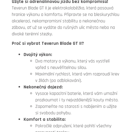
Užijte si adrenalinovou jízdu bez kompromisů!
Teverun Blade GT II je elektrokoloběžka, která posouvá
hranice výkonu a komfortu. Připravte se na bleskurychlou
akceleraci, nekompromisní stabilitu a nekonečnou
zábavu, ať už se vydáte do rušných ulic města nebo na
divoké terénní stezky.
Proč si vybrat Teverun Blade GT II?
Dvojitý výkon:
Dva motory o výkonu, který vás vystřelí
vpřed s neuvěřitelnou silou.
Maximální rychlost, která vám rozproudí krev
v žilách (po odblokování).
Nekonečný dojezd:
Vysoce kapacitní baterie, která vám umožní
prozkoumat i ty nejvzdálenější kouty města.
Zapomeňte na starosti s nabíjením a užijte
si svobodu pohybu.
Komfort a stabilita:
Pokročilé odpružení, které pohltí všechny