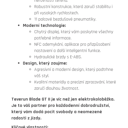
nerovnosti terénu.
Robustní konstrukce, která zaručí stabilitu i
při vysokých rychlostech.
11 palcové bezdušové pneumatiky.
Moderní technologie:
Chytrý displej, který vám poskytne všechny
potřebné informace.
NFC odemykání, aplikace pro přizpůsobení
nastavení a další inteligentní funkce.
Hydraulické brzdy s E-ABS.
Design, který zaujme:
Agresivní a moderní design, který podtrhne
váš styl.
Kvalitní materiály a precizní zpracování, které
zaručí dlouhou životnost.
Teverun Blade GT II je víc než jen elektrokoloběžka.
Je to váš partner pro každodenní dobrodružství,
který vám dodá pocit svobody a neomezené
radosti z jízdy.
Klíčové vlastnosti: