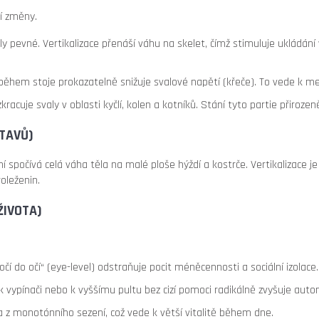
ní změny.
ly pevné. Vertikalizace přenáší váhu na skelet, čímž stimuluje ukládání
během stoje prokazatelně snižuje svalové napětí (křeče). To vede k menš
racuje svaly v oblasti kyčlí, kolen a kotníků. Stání tyto partie přiroz
TAVŮ)
ní spočívá celá váha těla na malé ploše hýždí a kostrče. Vertikalizace j
roleženin.
ŽIVOTA)
čí do očí“ (eye-level) odstraňuje pocit méněcennosti a sociální izolace.
k vypínači nebo k vyššímu pultu bez cizí pomoci radikálně zvyšuje auton
a z monotónního sezení, což vede k větší vitalitě během dne.