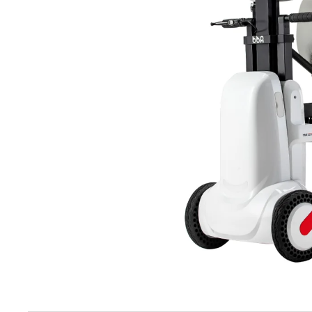
elektrokoloběžka inokim ox super 23ah lg
43 990 Kč
Původně:
47 990 Kč