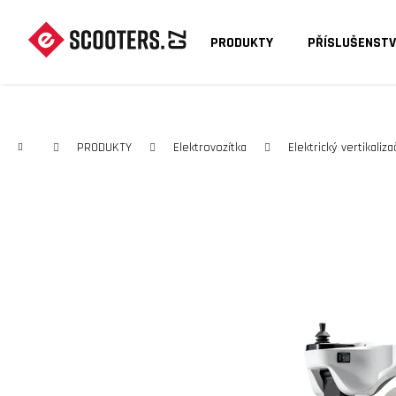
K
O
PRODUKTY
PŘÍSLUŠENSTV
Zpět
Zpět
Š
do
do
Í
C
obchodu
obchodu
K
Domů
PRODUKTY
Elektrovozítka
Elektrický vertikaliz