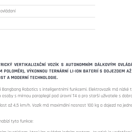
 ovládaní
RICKÝ VERTIKALIZAČNÍ VOZÍK S
AUTONOMNÍM DÁLKOVÝM OVLÁD
CM POLOMĚR), VÝKONNOU TERNÁRNÍ
LI-ION BATERIÍ
S DOJEZDEM AŽ
OST A MODERNÍ TECHNOLOGIE.
i Bangbang Robotics s inteligentními funkcemi. Elektrovozík má nízké tě
 osoby s mírnou paraplegií pod úrovní T4 a pro starší uživatele s dobro
t až 4,5 km/h. Vozík má maximální nosnost 100 kg a dojezd na jedno na
abízí tyto funkce: