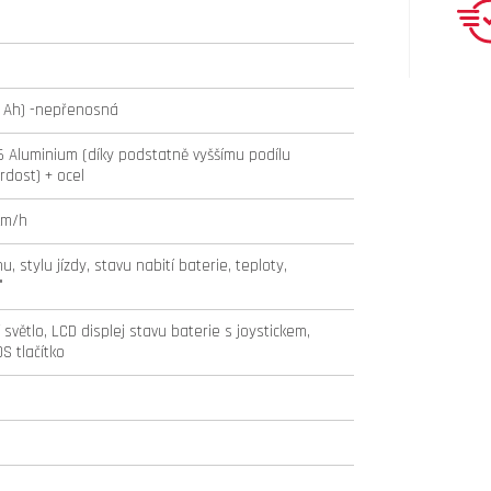
15 Ah) -nepřenosná
 T6 Aluminium (díky podstatně vyššímu podílu
rdost) + ocel
km/h
u, stylu jízdy, stavu nabití baterie, teploty,
°
 světlo, LCD displej stavu baterie s joystickem,
S tlačítko