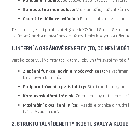
Pohodlná mobilita:
Je vybaven 360° otáčivým univerzální
Samostatná manipulace:
Vozík umožňuje uživatelům s
Okamžité dálkové ovládání:
Pomocí aplikace lze snadno
Tento inteligentní polohovatelný vozík XZ-Droid Smart Series 
vzpřímené pozice nabízejí nové možnosti, díky kterým se uživatel
1. INTERNÍ A ORGÁNOVÉ BENEFITY (TO, CO NENÍ VIDĚT
Vertikalizace využívá gravitaci k tomu, aby vnitřní systémy těla 
Zlepšení funkce ledvin a močových cest:
Ve vzpřímené
ledvinových kamenů.
Podpora trávení a peristaltiky:
Stání mechanicky napomá
Kardiovaskulární trénink:
Změna polohy nutí srdce a cévy
Maximální okysličení (Plíce):
Vsedě je bránice a hrudní k
(včetně zápalu plic).
2. STRUKTURÁLNÍ BENEFITY (KOSTI, SVALY A KLOUB