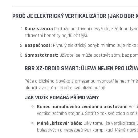
PROČ JE ELEKTRICKÝ VERTIKALIZÁTOR (JAKO BBR 
Konzistence:
Protože postavení nevyžaduje žádnou fyzic
zdravotní benefity nejdůležitější.
Bezpečnost:
Plynulý elektrický pohyb minimalizuje riziko 
Samostatnost:
Uživatel se může postavit sám, bez pomoc
BBR XZ-DROID SMART: ÚLEVA NEJEN PRO UŽIVA
Péče o blízkého člověka s omezenou hybností je nesmírně ná
ulehčit život těm, kteří o své blízké pečují.
JAK VOZÍK POMÁHÁ PŘÍMO VÁM?
Konec namáhavého zvedání a asistování:
Verti
vertikalizačního stojanu. Šetříte tak svá záda a snižu
Méně „krizové“ péče:
Díky tomu, že vertikalizace
bolestivých a nebezpečných komplikací. Méně návš