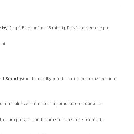
stěji
(např. 5x denně na 15 minut). Právě frekvence je pro
vat.
oid Smart
jsme do nabídky zařadili i proto, že dokáže zásadně
zkého manuálně zvedat nebo mu pomáhat do statického
trávicím potížím, ubude vám starostí s řešením těchto