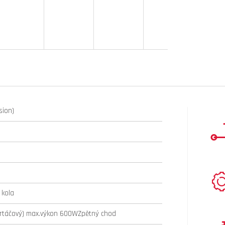
sion)
 kola
rtáčový) max.výkon 600WZpětný chod