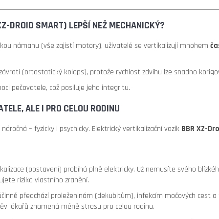
XZ-DROID SMART) LEPŠÍ NEŽ MECHANICKÝ?
kou námahu (vše zajistí motory), uživatelé se vertikalizují mnohem
ča
závratí (ortostatický kolaps), protože rychlost zdvihu lze snadno korigo
i pečovatele, což posiluje jeho integritu.
TELE, ALE I PRO CELOU RODINU
ročná – fyzicky i psychicky. Elektrický vertikalizační vozík
BBR XZ-Dr
kalizace (postavení) probíhá plně elektricky. Už nemusíte svého blí
jete riziko vlastního zranění.
 účinně předchází proleženinám (dekubitům), infekcím močových cest a 
těv lékařů znamená méně stresu pro celou rodinu.