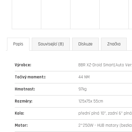
Popis
Související (8)
Diskuze
Značka
Výrobce
:
BBR XZ-Droid Smart(Auto Ver
Točivý moment:
:
44 NM
Hmotnost
:
97kg
Rozměry
:
125x75x 55cm
Kola
:
přední plná 10", zadní 6" plná
Motor
:
2*250W - HUB motory (bezka