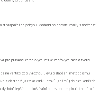
a odolný proti rušení.
ho a bezpečného pohybu. Moderní polohovací vozíky s možností
é pro prevenci chronických infekcí močových cest a tvorbu
delné vertikalizaci výraznou úlevu a zlepšení metabolismu.
vní tlak a snižuje riziko vzniku otoků (edémů) dolních končetin.
 dýchání, lepšímu odkašlávání a prevenci respiračních infekcí