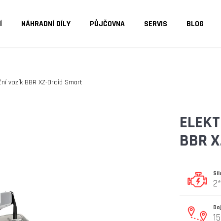
Í
NÁHRADNÍ DÍLY
PŮJČOVNA
SERVIS
BLOG
O POTŘEBUJETE NAJÍT?
ační vozík BBR XZ-Droid Smart
HLEDAT
ELEKT
BBR X
DOPORUČUJEME
Sí
2
Do
15