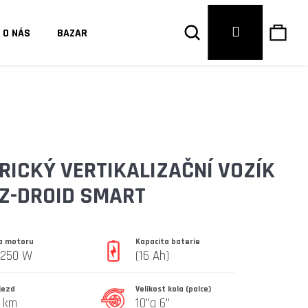
Hledat
Náku
Přihlášení
O NÁS
BAZAR
košík
RICKÝ VERTIKALIZAČNÍ VOZÍK
Z-DROID SMART
la motoru
Kapacita baterie
*250 W
(16 Ah)
jezd
Velikost kola (palce)
Následující
 km
10"a 6"