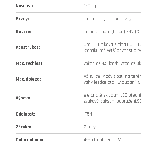
Nosnost
:
130 kg
Brzdy
:
elektromagnetické brzdy
Baterie
:
Li-ion ternární(Li-ion) 24V (
Ocel + Hliníková slitina 6061
Konstrukce
:
křemíku má větší pevnost a tv
Max. rychlost
:
vpřed až 4,5 km/h, vzad až 3
Až 15 km (v závislosti na terén
Max. dojezd
:
váhy jezdce atd.) Stoupání 15
elektrické skládání,LED přední
Výbava
:
zvukový klakson, odpružení,SO
Odolnost
:
IP54
Záruka
:
2 roky
Doba nabíjení
:
4-5h ( nabíječka 2A)