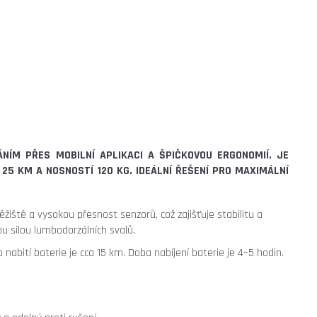
ÁNÍM
PŘES MOBILNÍ APLIKACI A ŠPIČKOVOU ERGONOMIÍ. JE
 25 KM A NOSNOSTÍ
120 KG
. IDEÁLNÍ ŘEŠENÍ PRO MAXIMÁLNÍ
žiště a vysokou přesnost senzorů, což zajišťuje stabilitu a
u silou lumbodorzálních svalů.
bití baterie je cca 15 km. Doba nabíjení baterie je 4–5 hodin.