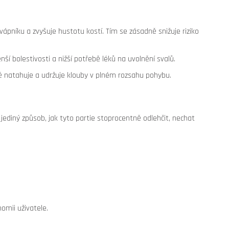
 vápníku a zvyšuje hustotu kostí. Tím se zásadně snižuje riziko
í bolestivosti a nižší potřebě léků na uvolnění svalů.
eně natahuje a udržuje klouby v plném rozsahu pohybu.
e jediný způsob, jak tyto partie stoprocentně odlehčit, nechat
omii uživatele.