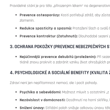
Pravidelné stání je pro tělo „přirozeným lékem“ na degenerativ
Prevence osteoporózy:
Kosti potřebují zátěž, aby zůsta
zlomenin.
Redukce spasticity a spasmů:
Protažení šlach a svalů 
Prevence kontraktur (Zatuhnutí):
Dlouhodobé sezení zk
3. OCHRANA POKOŽKY (PREVENCE NEBEZPEČNÝCH S
Nejúčinnější prevence dekubitů (proleženin):
Při seze
tkáně znovu prokrvit a zabránit vzniku život ohrožujících p
4. PSYCHOLOGICKÉ A SOCIÁLNÍ BENEFITY (KVALITA 
Zdraví není jen nepřítomnost nemoci, ale i pocit pohody.
Psychika a sebevědomí:
Možnost mluvit s ostatními „z o
Nezávislost v domácnosti:
Dosáhnutí na horní skříňky, 
Snížení únavy:
Střídání poloh snižuje celkovou únavu těl