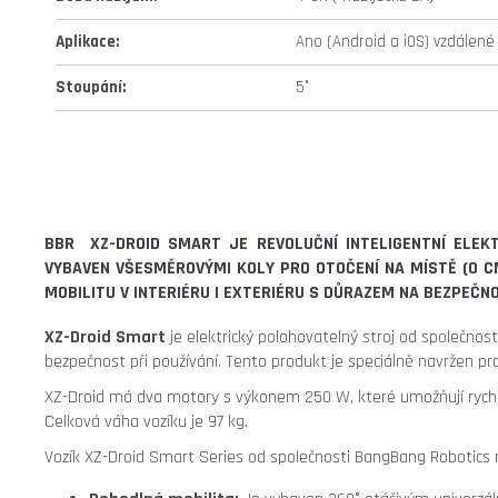
Aplikace
:
Ano (Android a iOS) vzdálené
Stoupání
:
5°
BBR XZ-DROID SMART
JE REVOLUČNÍ INTELIGENTNÍ ELEKT
VYBAVEN
VŠESMĚROVÝMI KOLY
PRO OTOČENÍ NA MÍSTĚ (0 
MOBILITU V INTERIÉRU I EXTERIÉRU S DŮRAZEM NA BEZPEČN
XZ-Droid Smart
je elektrický polohovatelný stroj od společnost
bezpečnost při používání.
Tento produkt je speciálně navržen pro
XZ-Droid má dva motory s výkonem 250 W, které umožňují rychlos
Celková váha vozíku je 97 kg.
Vozík XZ-Droid Smart Series od společnosti BangBang Robotics n