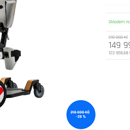
elektrokoloběžka inokim oxo super 60v
elektrokoloběžka 
25,6ah lg
v.2 cz edition
Skladem na
54 900 Kč
33 990 Kč
Původně:
58 990 Kč
210 000 Kč
149 9
123 958,68 
Měrná
cena:
210 000 KČ
–28 %