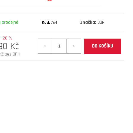
mantis 10 eco 800 facelift
 prodejně
Značka:
BBR
Kód:
764
–28 %
90 Kč
DO KOŠÍKU
Kč bez DPH