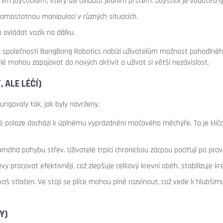
m joystickem, který lze ovládat jedním prstem. Joystick je vodotěsný 
amostatnou manipulaci v různých situacích.
 ovládat vozík na dálku.
od společnosti BangBang Robotics nabízí uživatelům možnost pohodlné
é mohou zapojovat do nových aktivit a užívat si větší nezávislost.
, ALE LÉČÍ)
fungovaly tak, jak byly navrženy.
 poloze dochází k úplnému vyprázdnění močového měchýře. To je klíčov
há pohybu střev. Uživatelé trpící chronickou zácpou pociťují po pravi
 pracovat efektivněji, což zlepšuje celkový krevní oběh, stabilizuje kre
oš stlačen. Ve stoji se plíce mohou plně rozvinout, což vede k hlubšímu
Y)