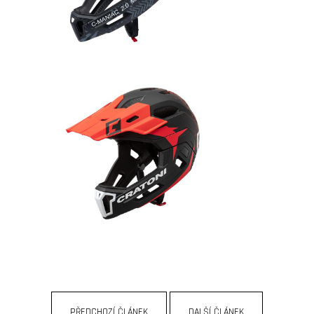
D
O
P
O
R
U
Č
U
J
E
M
E
náhradní
duše
10
x
2,5"
(zahnutý
PŘEDCHOZÍ ČLÁNEK
DALŠÍ ČLÁNEK