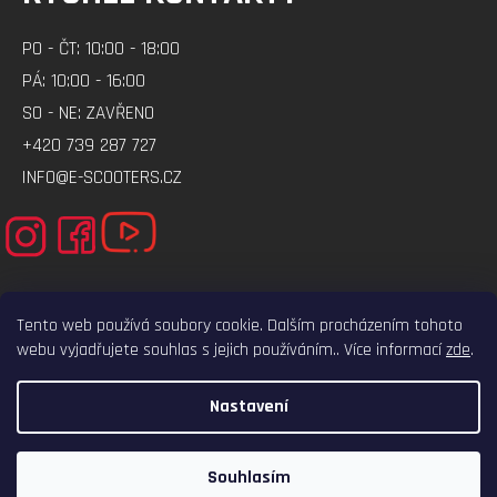
PO - ČT: 10:00 - 18:00
PÁ: 10:00 - 16:00
SO - NE: ZAVŘENO
+420 739 287 727
INFO@E-SCOOTERS.CZ
Tento web používá soubory cookie. Dalším procházením tohoto
webu vyjadřujete souhlas s jejich používáním.. Více informací
zde
.
ELEKTRO-VOZITKO.CZ
ELEKTROKOLOBEZKY.CZ
Nastavení
VYTVOŘIL SHOPTET
COPYRIGHT 2026
E-SCOOTERS.CZ
. VŠECHNA PRÁVA VYHRAZENA.
Souhlasím