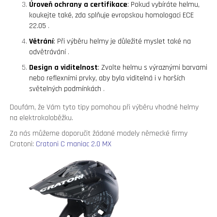
E
Úroveň ochrany a certifikace
: Pokud vybíráte helmu,
T
koukejte také, zda splňuje evropskou homologaci ECE
22.05
.
E
Větrání
: Při výběru helmy je důležité myslet také na
N
odvětrávání
.
A
Design a viditelnost
: Zvolte helmu s výraznými barvami
J
nebo reflexními prvky, aby byla viditelná i v horších
světelných podmínkách
.
Í
Doufám, že Vám tyto tipy pomohou při výběru vhodné helmy
T
na elektrokoloběžku.
?
Za nás můžeme doporučit žádané modely německé firmy
Cratoni:
Cratoni C maniac 2.0 MX
HLEDAT