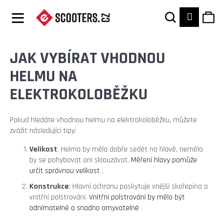
K
Hledat
Ná
Přihláš
O
Zpět
Zpět
Š
Í
ko
JAK VYBÍRAT VHODNOU
C
K
O
HELMU NA
P
ELEKTROKOLOBĚŽKU
O
T
Pokud hledáte vhodnou helmu na elektrokoloběžku, můžete
zvážit následující tipy:
Ř
Velikost
: Helma by měla dobře sedět na hlavě, neměla
E
by se pohybovat ani sklouzávat.
Měření hlavy pomůže
B
určit správnou velikost
.
U
Konstrukce
: Hlavní ochranu poskytuje vnější skořepina a
vnitřní polstrování.
Vnitřní polstrování by mělo být
J
odnímatelné a snadno omyvatelné
.