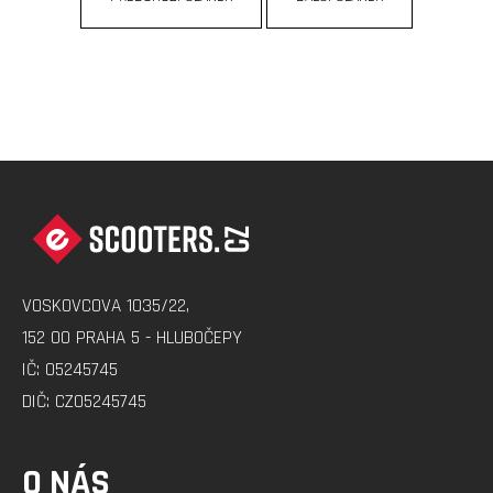
ventilek
90°
+
zesílená)
299
Kč
Původně:
Z
399
Kč
Á
P
A
VOSKOVCOVA 1035/22,
T
152 00 PRAHA 5 - HLUBOČEPY
Í
IČ: 05245745
DIČ: CZ05245745
O NÁS