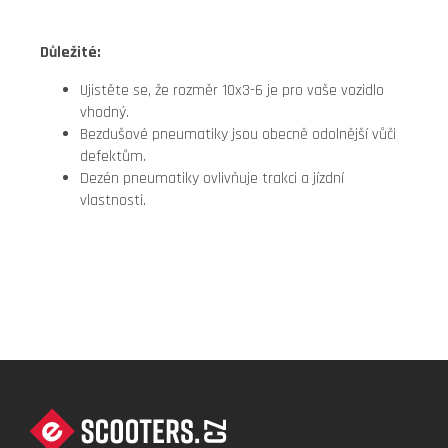
Důležité:
Ujistěte se, že rozměr 10x3-6 je pro vaše vozidlo
vhodný.
Bezdušové pneumatiky jsou obecně odolnější vůči
defektům.
Dezén pneumatiky ovlivňuje trakci a jízdní
vlastnosti.
Z
Á
P