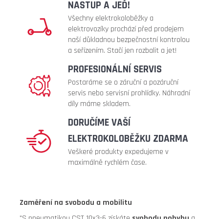
lg
NASTUP A JEĎ!
54
Všechny elektrokoloběžky a
900
elektrovozíky prochází před prodejem
Kč
naší důkladnou bezpečnostní kontrolou
Původně:
a seřízením. Stačí jen rozbalit a jet!
58
990
PROFESIONÁLNÍ SERVIS
Kč
Postaráme se o záruční a pozáruční
servis nebo servisní prohlídky. Náhradní
díly máme skladem.
DORUČÍME VAŠÍ
ELEKTROKOLOBĚŽKU ZDARMA
Veškeré produkty expedujeme v
maximálně rychlém čase.
Zaměření na svobodu a mobilitu
"S pneumatikou CST 10x3-6 získáte
svobodu pohybu
a