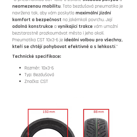
neomezenou mobilitu
. Tato bezdušová pneumatika je
navržena tak, aby vám poskytla
maximální jízdní
komfort a bezpečnost
na jakémkoli povrchu. Její
odolná konstrukce
a
vynikající trakce
vám umožní
bezstarostně prozkoumávat město i jeho okolí.
Pneumatika CST 10x3-6 je
ideální volbou pro všechny,
kteří se chtějí pohybovat efektivně a s lehkostí
."
Technické specifikace:
Rozměr: 10x3-6
Typ: Bezdušová
Značka: CST