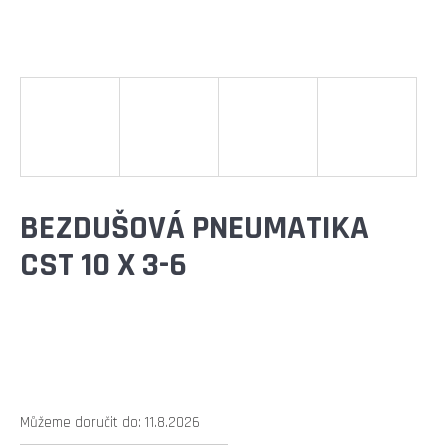
E
T
E
N
A
J
Í
BEZDUŠOVÁ PNEUMATIKA
T
CST 10 X 3-6
?
HLEDAT
Můžeme doručit do:
11.8.2026