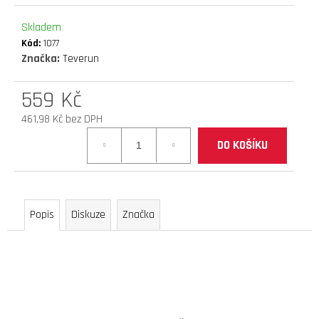
D
Skladem
O
Kód:
1077
P
Značka:
Teverun
O
R
559 Kč
U
Č
461,98 Kč bez DPH
U
Měrná
J
DO KOŠÍKU
cena:
E
M
E
Popis
Diskuze
Značka
elektrokoloběžka
inokim
oxo
super
60v
25,6ah