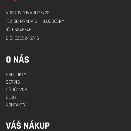
A
VOSKOVCOVA 1035/22,
T
152 00 PRAHA 5 - HLUBOČEPY
Í
IČ: 05245745
DIČ: CZ05245745
O NÁS
PRODUKTY
SERVIS
PŮJČOVNA
BLOG
KONTAKTY
VÁŠ NÁKUP