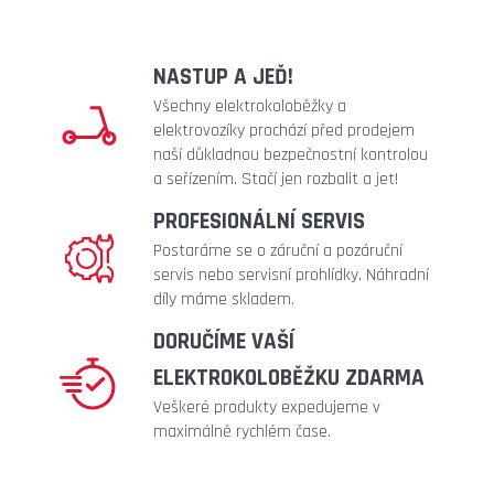
metalic)
219
Kč
NASTUP A JEĎ!
Všechny elektrokoloběžky a
elektrovozíky prochází před prodejem
naší důkladnou bezpečnostní kontrolou
a seřízením. Stačí jen rozbalit a jet!
PROFESIONÁLNÍ SERVIS
Postaráme se o záruční a pozáruční
servis nebo servisní prohlídky. Náhradní
díly máme skladem.
DORUČÍME VAŠÍ
ELEKTROKOLOBĚŽKU ZDARMA
Veškeré produkty expedujeme v
maximálně rychlém čase.