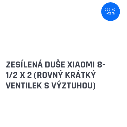
E
T
329 KČ
–12 %
E
N
A
J
Í
ZESÍLENÁ DUŠE XIAOMI 8-
T
1/2 X 2 (ROVNÝ KRÁTKÝ
?
VENTILEK S VÝZTUHOU)
HLEDAT