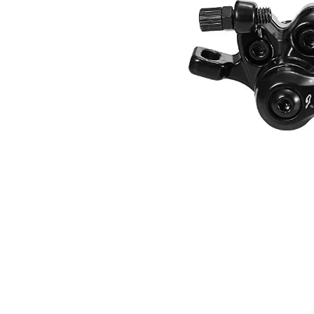
elektrokoloběžka inokim ox super 23ah lg
43 990 Kč
Původně:
47 990 Kč