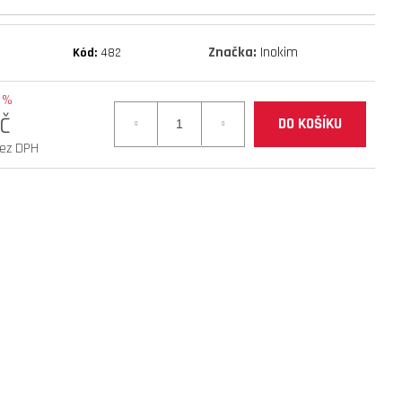
mantis 10 eco 800 facelift
Značka:
Inokim
Kód:
482
 %
č
DO KOŠÍKU
bez DPH