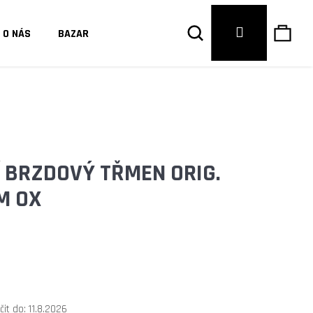
Hledat
Náku
Přihlášení
O NÁS
BAZAR
košík
 BRZDOVÝ TŘMEN ORIG.
M OX
Následující
it do:
11.8.2026