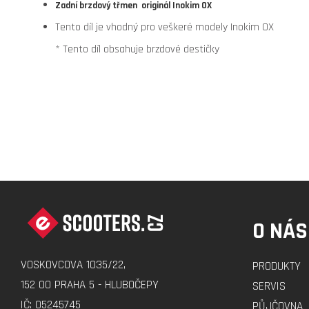
Zadní brzdový třmen originál Inokim OX
Tento díl je vhodný pro veškeré modely Inokim OX
* Tento díl obsahuje brzdové destičky
Z
Á
O NÁS
P
A
VOSKOVCOVA 1035/22,
PRODUKTY
T
152 00 PRAHA 5 - HLUBOČEPY
SERVIS
Í
IČ: 05245745
PŮJČOVNA