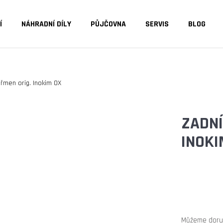
Í
NÁHRADNÍ DÍLY
PŮJČOVNA
SERVIS
BLOG
O POTŘEBUJETE NAJÍT?
třmen orig. Inokim OX
HLEDAT
ZADNÍ
INOKI
DOPORUČUJEME
Můžeme doruč