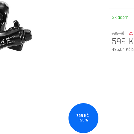
elektrokoloběžka inokim oxo super 60v
elektrokoloběžka 
25,6ah lg
v.2 cz edition
Skladem
54 900 Kč
33 990 Kč
Původně:
58 990 Kč
799 Kč
–25
599 K
495,04 Kč 
Měrná
cena:
799 KČ
–25 %