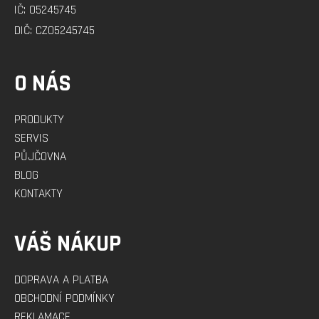
Í
IČ: 05245745
DIČ: CZ05245745
O NÁS
PRODUKTY
SERVIS
PŮJČOVNA
BLOG
KONTAKTY
VÁŠ NÁKUP
DOPRAVA A PLATBA
OBCHODNÍ PODMÍNKY
REKLAMACE