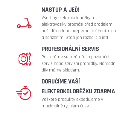
41
NASTUP A JEĎ!
990
Kč
Všechny elektrokoloběžky a
elektrovozíky prochází před prodejem
Původně:
47
naší důkladnou bezpečnostní kontrolou
990
a seřízením. Stačí jen rozbalit a jet!
Kč
PROFESIONÁLNÍ SERVIS
Postaráme se o záruční a pozáruční
servis nebo servisní prohlídky. Náhradní
díly máme skladem.
DORUČÍME VAŠÍ
ELEKTROKOLOBĚŽKU ZDARMA
Veškeré produkty expedujeme v
maximálně rychlém čase.