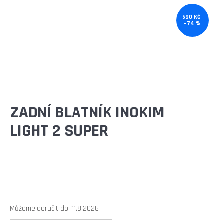
E
T
590 KČ
–74 %
E
N
A
J
Í
ZADNÍ BLATNÍK INOKIM
T
LIGHT 2 SUPER
?
HLEDAT
Můžeme doručit do:
11.8.2026