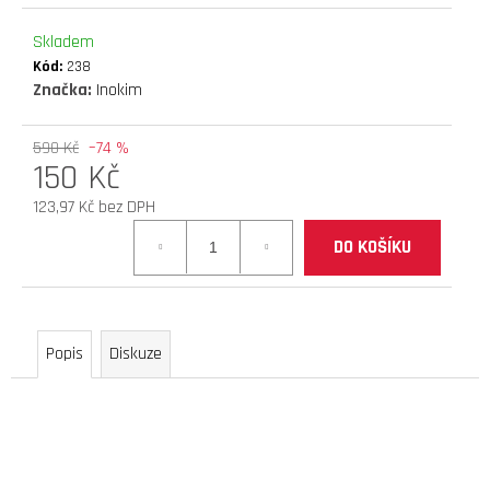
D
Skladem
O
Kód:
238
P
Značka:
Inokim
O
R
U
590 Kč
–74 %
150 Kč
Č
U
123,97 Kč bez DPH
J
Měrná
E
DO KOŠÍKU
cena:
M
E
Popis
Diskuze
elektrokoloběžka
inokim
ox
super
21ah
cn