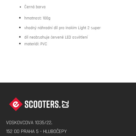
Černá barva
hmotnost: 100g
vhodný náhradní díl pro Inokim Light 2 super
díl neobsahuje červené LED osvětlení
materiál: PVC
Z
Á
P
A
VOSKOVCOVA 1035/22,
T
152 00 PRAHA 5 - HLUBOČEPY