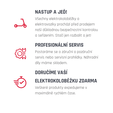
full
metalic
NASTUP A JEĎ!
240
Všechny elektrokoloběžky a
Kč
elektrovozíky prochází před prodejem
naší důkladnou bezpečnostní kontrolou
a seřízením. Stačí jen rozbalit a jet!
PROFESIONÁLNÍ SERVIS
Postaráme se o záruční a pozáruční
servis nebo servisní prohlídky. Náhradní
díly máme skladem.
DORUČÍME VAŠÍ
ELEKTROKOLOBĚŽKU ZDARMA
Veškeré produkty expedujeme v
maximálně rychlém čase.