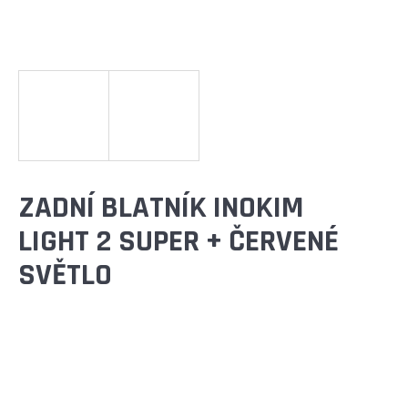
E
T
E
N
A
J
Í
ZADNÍ BLATNÍK INOKIM
T
LIGHT 2 SUPER + ČERVENÉ
?
SVĚTLO
HLEDAT