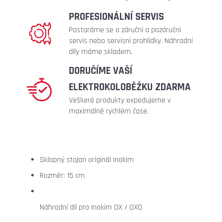
ventilek
90°
PROFESIONÁLNÍ SERVIS
+
Postaráme se o záruční a pozáruční
zesílená)
servis nebo servisní prohlídky. Náhradní
299
díly máme skladem.
Kč
DORUČÍME VAŠÍ
Původně:
399
ELEKTROKOLOBĚŽKU ZDARMA
Kč
Veškeré produkty expedujeme v
maximálně rychlém čase.
Sklopný stojan originál Inokim
Rozměr: 15 cm
Náhradní díl pro Inokim OX / OXO