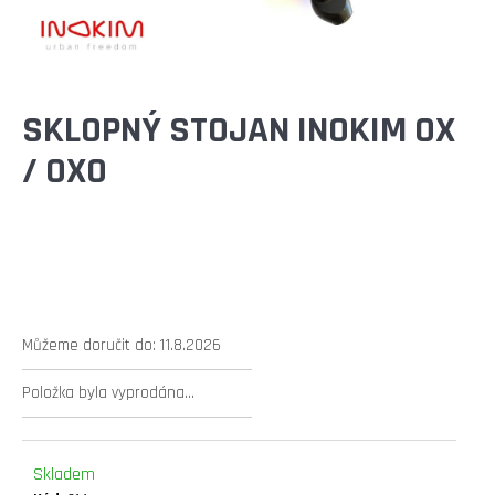
E
T
E
N
SKLOPNÝ STOJAN INOKIM OX
A
/ OXO
J
Í
T
?
Můžeme doručit do:
11.8.2026
Položka byla vyprodána…
HLEDAT
Skladem