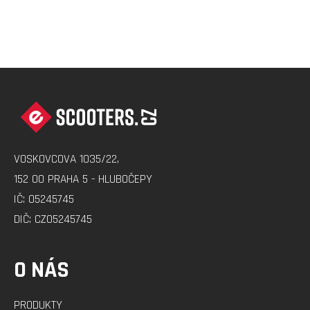
Z
Á
P
A
VOSKOVCOVA 1035/22,
T
152 00 PRAHA 5 - HLUBOČEPY
Í
IČ: 05245745
DIČ: CZ05245745
O NÁS
PRODUKTY