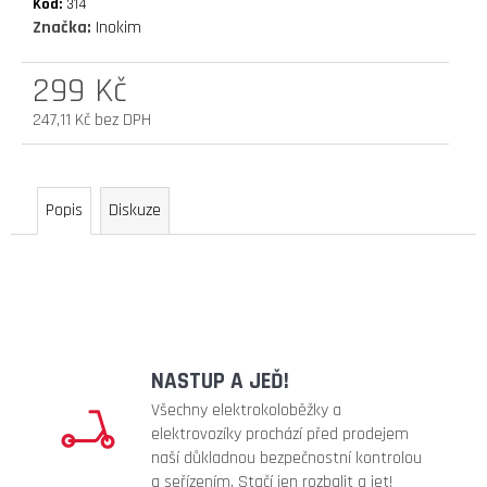
Kód:
314
D
Značka:
Inokim
O
P
299 Kč
O
R
247,11 Kč bez DPH
Měrná
U
cena:
Č
U
Popis
Diskuze
J
E
M
E
náhradní
duše
NASTUP A JEĎ!
10
Všechny elektrokoloběžky a
x
elektrovozíky prochází před prodejem
2,5"
naší důkladnou bezpečnostní kontrolou
(zahnutý
a seřízením. Stačí jen rozbalit a jet!