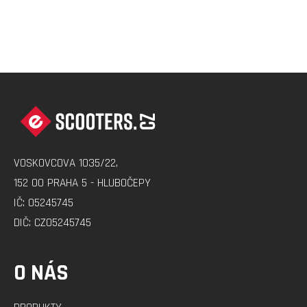
Z
Á
P
A
VOSKOVCOVA 1035/22,
T
152 00 PRAHA 5 - HLUBOČEPY
Í
IČ: 05245745
DIČ: CZ05245745
O NÁS