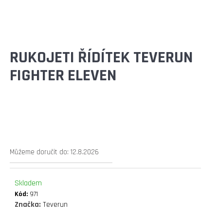
E
T
E
N
RUKOJETI ŘÍDÍTEK TEVERUN
A
FIGHTER ELEVEN
J
Í
T
?
Můžeme doručit do:
12.8.2026
Skladem
HLEDAT
Kód:
971
Značka:
Teverun