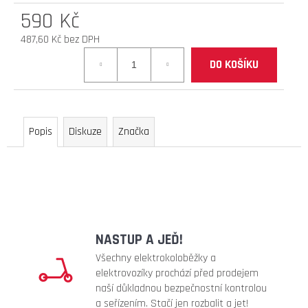
590 Kč
D
O
487,60 Kč bez DPH
P
Měrná
O
DO KOŠÍKU
cena:
R
U
Č
U
Popis
Diskuze
Značka
J
E
M
E
náhradní
NASTUP A JEĎ!
duše
10x3
Všechny elektrokoloběžky a
ventil
elektrovozíky prochází před prodejem
zahnutý
naší důkladnou bezpečnostní kontrolou
90°
a seřízením. Stačí jen rozbalit a jet!