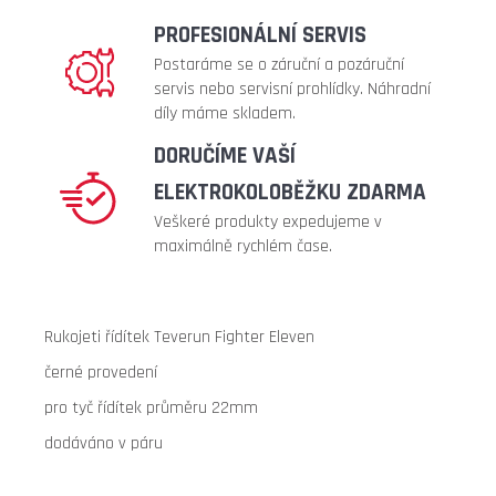
315
PROFESIONÁLNÍ SERVIS
Kč
Postaráme se o záruční a pozáruční
Původně:
399
servis nebo servisní prohlídky. Náhradní
Kč
díly máme skladem.
DORUČÍME VAŠÍ
ELEKTROKOLOBĚŽKU ZDARMA
Veškeré produkty expedujeme v
maximálně rychlém čase.
Rukojeti řídítek Teverun Fighter Eleven
černé provedení
pro tyč řídítek průměru 22mm
dodáváno v páru