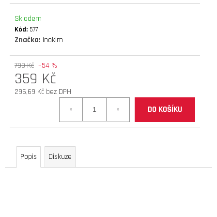
D
Skladem
O
Kód:
577
P
Značka:
Inokim
O
R
U
790 Kč
–54 %
359 Kč
Č
U
296,69 Kč bez DPH
J
Měrná
E
DO KOŠÍKU
cena:
M
E
Popis
Diskuze
brzdové
destičky
(teverun
blade
serie
hydraulic)