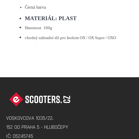
Černá barva
MATERIÁL: PLAST
Hmotnost: 100g
vhodný náhradní díl pro
Inokim OX / OX Super / OXO
Z
Á
P
A
VOSKOVCOVA 1035/22,
T
152 00 PRAHA 5 - HLUBOČEPY
Í
IČ: 05245745