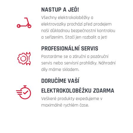
full
metalic
NASTUP A JEĎ!
240
Všechny elektrokoloběžky a
Kč
elektrovozíky prochází před prodejem
naší důkladnou bezpečnostní kontrolou
a seřízením. Stačí jen rozbalit a jet!
PROFESIONÁLNÍ SERVIS
Postaráme se o záruční a pozáruční
servis nebo servisní prohlídky. Náhradní
díly máme skladem.
DORUČÍME VAŠÍ
ELEKTROKOLOBĚŽKU ZDARMA
Veškeré produkty expedujeme v
maximálně rychlém čase.