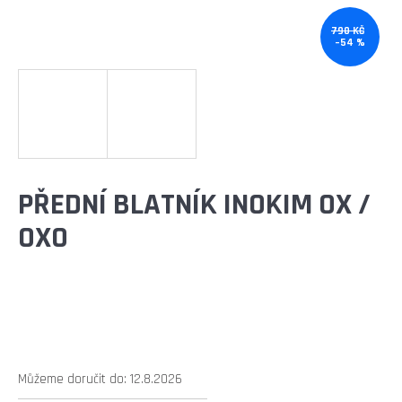
E
T
790 KČ
–54 %
E
N
A
J
Í
PŘEDNÍ BLATNÍK INOKIM OX /
T
OXO
?
HLEDAT
Můžeme doručit do:
12.8.2026