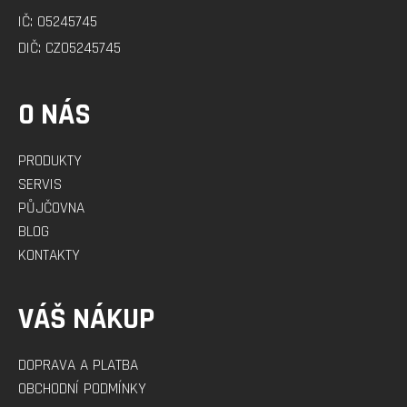
Í
IČ: 05245745
DIČ: CZ05245745
O NÁS
PRODUKTY
SERVIS
PŮJČOVNA
BLOG
KONTAKTY
VÁŠ NÁKUP
DOPRAVA A PLATBA
OBCHODNÍ PODMÍNKY