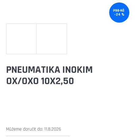
E
T
790 KČ
–24 %
E
N
A
J
Í
PNEUMATIKA INOKIM
T
OX/OXO 10X2,50
?
HLEDAT
Můžeme doručit do:
11.8.2026