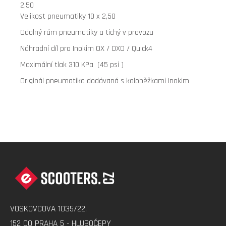
2,50
Velikost pneumatiky 10 x 2,50
Odolný rám pneumatiky a tichý v provozu
Náhradní díl pro Inokim OX / OXO / Quick4
Maximální tlak 310 KPa (45 psi )
Originál pneumatika dodávaná s koloběžkami Inokim
Z
Á
P
A
VOSKOVCOVA 1035/22,
T
152 00 PRAHA 5 - HLUBOČEPY