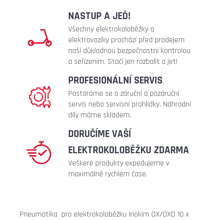
full
metalic
NASTUP A JEĎ!
240
Všechny elektrokoloběžky a
Kč
elektrovozíky prochází před prodejem
naší důkladnou bezpečnostní kontrolou
a seřízením. Stačí jen rozbalit a jet!
PROFESIONÁLNÍ SERVIS
Postaráme se o záruční a pozáruční
servis nebo servisní prohlídky. Náhradní
díly máme skladem.
DORUČÍME VAŠÍ
ELEKTROKOLOBĚŽKU ZDARMA
Veškeré produkty expedujeme v
maximálně rychlém čase.
Pneumatika pro elektrokoloběžku Inokim OX/OXO 10 x