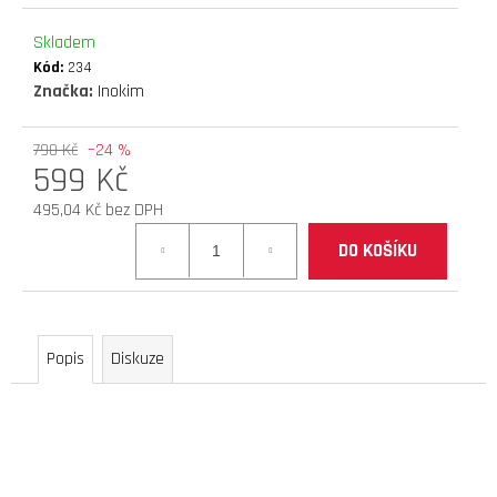
D
Skladem
O
Kód:
234
P
Značka:
Inokim
O
R
U
790 Kč
–24 %
599 Kč
Č
U
495,04 Kč bez DPH
J
Měrná
E
DO KOŠÍKU
cena:
M
E
Popis
Diskuze
brzdové
destičky
(teverun
blade
serie
hydraulic)