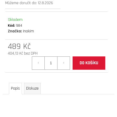
Můžeme doručit do:
12.8.2026
D
O
P
Skladem
O
Kód:
984
R
Značka:
Inokim
U
Č
489 Kč
U
J
404,13 Kč bez DPH
E
Měrná
DO KOŠÍKU
M
cena:
E
elektrokoloběžka
Popis
Diskuze
inokim
ox
super
21ah
cn