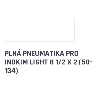
E
T
E
N
A
J
Í
PLNÁ PNEUMATIKA PRO
T
INOKIM LIGHT 8 1/2 X 2 (50-
?
134)
HLEDAT