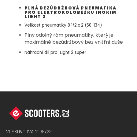
PLNÁ BEZÚDRŽBOVÁ PNEUMATIKA
PRO ELEKTROKOLOBĚŽKU INOKIM
LIGHT 2
Velikost pneumatiky 8 1/2 x 2 (50-134)
Plný odolný rám pneumatiky, který je
maximálně bezúdržbový bez vnitřní duše
Náhradní díl pro
Light 2 super
Z
Á
P
A
VOSKOVCOVA 1035/22,
T