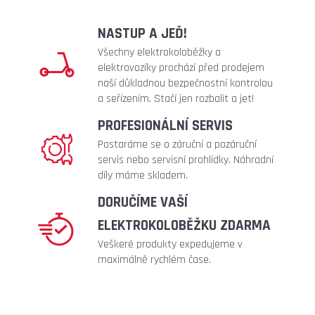
41
990
NASTUP A JEĎ!
Kč
Všechny elektrokoloběžky a
Původně:
elektrovozíky prochází před prodejem
47
990
naší důkladnou bezpečnostní kontrolou
Kč
a seřízením. Stačí jen rozbalit a jet!
PROFESIONÁLNÍ SERVIS
Postaráme se o záruční a pozáruční
servis nebo servisní prohlídky. Náhradní
díly máme skladem.
DORUČÍME VAŠÍ
ELEKTROKOLOBĚŽKU ZDARMA
Veškeré produkty expedujeme v
maximálně rychlém čase.