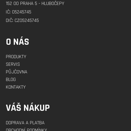
152 00 PRAHA 5 - HLUBOČEPY
Í
IČ: 05245745
DIČ: CZ05245745
O NÁS
PRODUKTY
SERVIS
PŮJČOVNA
BLOG
KONTAKTY
VÁŠ NÁKUP
DOPRAVA A PLATBA
OBCHODNÍ PODMÍNKY