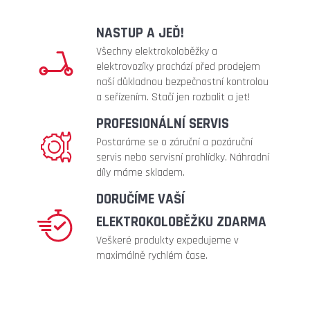
lg
54
NASTUP A JEĎ!
900
Všechny elektrokoloběžky a
Kč
elektrovozíky prochází před prodejem
Původně:
naší důkladnou bezpečnostní kontrolou
58
990
a seřízením. Stačí jen rozbalit a jet!
Kč
PROFESIONÁLNÍ SERVIS
Postaráme se o záruční a pozáruční
servis nebo servisní prohlídky. Náhradní
díly máme skladem.
DORUČÍME VAŠÍ
ELEKTROKOLOBĚŽKU ZDARMA
Veškeré produkty expedujeme v
maximálně rychlém čase.