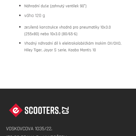
Náhradní duše (zahnutý ventilek 90°)
váha 120 g
zesílená konstrukce vhodná pro pneumatiky 10x3.0
(255x80) nebo 10x3.0 (80/65-6)
Vhodný náhradní díl k elektrokoloběžkám Inokim OX/OXO,
Hiley Tiger, Joyor S serie, Kaabo Mantis 10
Z
Á
P
A
VOSKOVCOVA 1035/22,
T