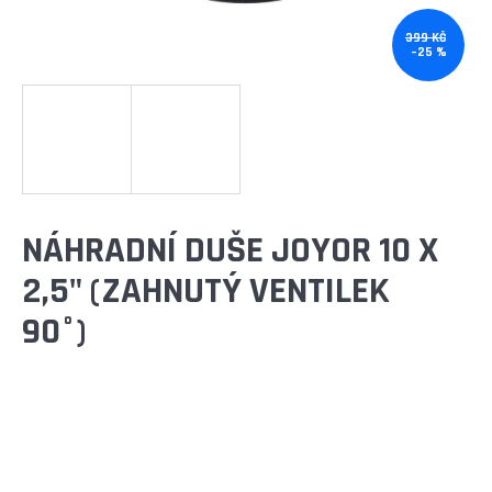
E
T
399 KČ
–25 %
E
N
A
J
Í
NÁHRADNÍ DUŠE JOYOR 10 X
T
2,5" (ZAHNUTÝ VENTILEK
?
90°)
HLEDAT