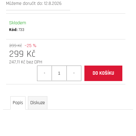
Můžeme doručit do:
12.8.2026
D
O
P
Skladem
O
Kód:
733
R
U
399 Kč
–25 %
Č
299 Kč
U
J
247,11 Kč bez DPH
E
Měrná
DO KOŠÍKU
M
cena:
E
elektrokoloběžka
Popis
Diskuze
inokim
oxo
super
60v
25,6ah