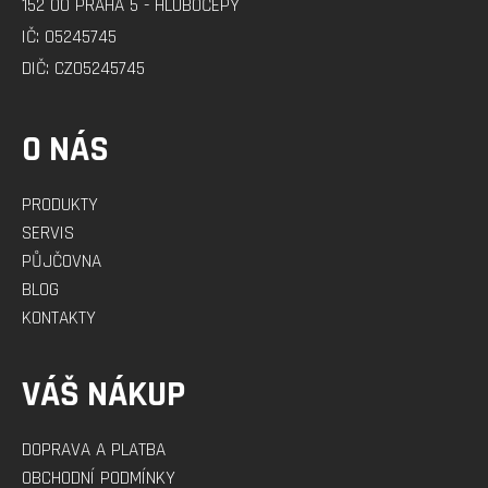
152 00 PRAHA 5 - HLUBOČEPY
Í
IČ: 05245745
DIČ: CZ05245745
O NÁS
PRODUKTY
SERVIS
PŮJČOVNA
BLOG
KONTAKTY
VÁŠ NÁKUP
DOPRAVA A PLATBA
OBCHODNÍ PODMÍNKY