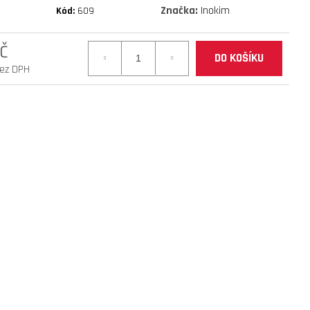
Značka:
Inokim
Kód:
609
mantis 10 eco 800 facelift
č
DO KOŠÍKU
bez DPH