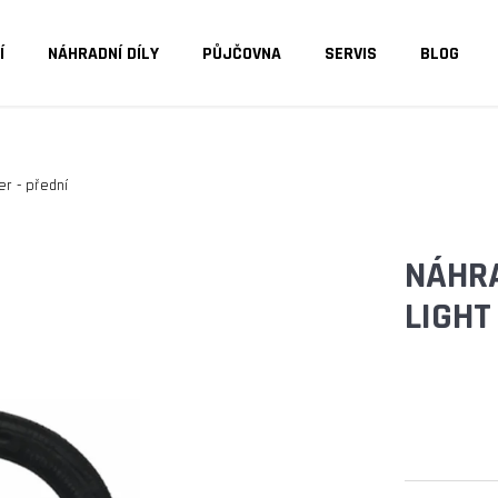
Í
NÁHRADNÍ DÍLY
PŮJČOVNA
SERVIS
BLOG
O POTŘEBUJETE NAJÍT?
er - přední
HLEDAT
NÁHRA
LIGHT
DOPORUČUJEME