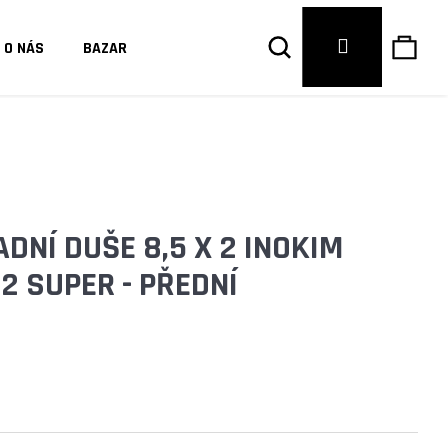
Hledat
Náku
Přihlášení
O NÁS
BAZAR
košík
DNÍ DUŠE 8,5 X 2 INOKIM
 2 SUPER - PŘEDNÍ
Následující