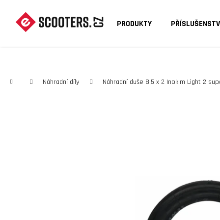
K
O
PRODUKTY
PŘÍSLUŠENSTV
Zpět
Zpět
Š
do
do
Í
C
obchodu
obchodu
K
Domů
Náhradní díly
Náhradní duše 8,5 x 2 Inokim Light 2 sup