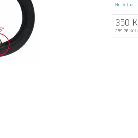
Na dotaz
elektrokoloběžka inokim oxo super 60v
elektrokoloběžka 
25,6ah lg
v.2 cz edition
350 K
54 900 Kč
33 990 Kč
289,26 Kč 
Původně:
58 990 Kč
Měrná
cena: