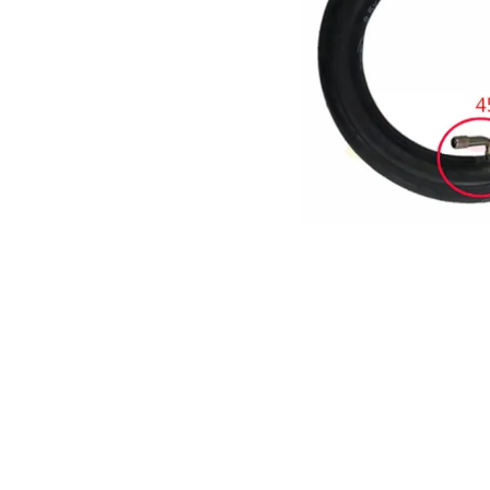
elektrokoloběžka inokim ox super 23ah lg
43 990 Kč
Původně:
47 990 Kč