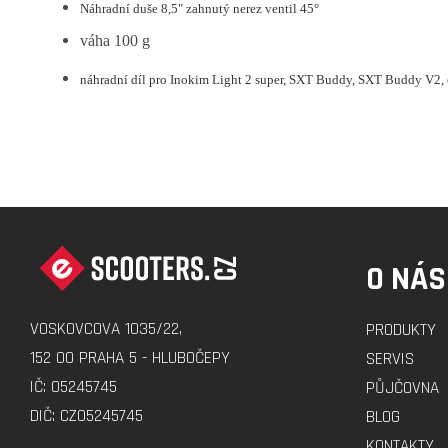
Náhradní duše 8,5" zahnutý nerez ventil 45°
váha 100 g
náhradní díl pro Inokim Light 2 super, SXT Buddy, SXT Buddy V2
Z
Á
O NÁS
P
A
VOSKOVCOVA 1035/22,
PRODUKTY
T
152 00 PRAHA 5 - HLUBOČEPY
SERVIS
Í
IČ: 05245745
PŮJČOVNA
DIČ: CZ05245745
BLOG
KONTAKTY