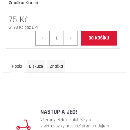
Značka:
Xiaomi
D
O
75 Kč
P
O
61,98 Kč bez DPH
R
Měrná
DO KOŠÍKU
U
cena:
Č
U
J
E
Popis
Diskuze
Značka
M
E
náhradní
duše
10
NASTUP A JEĎ!
x
2,5"
Všechny elektrokoloběžky a
(zahnutý
elektrovozíky prochází před prodejem