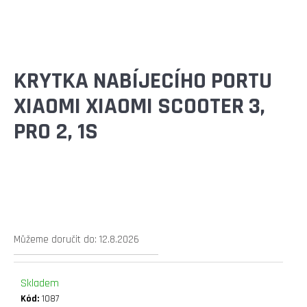
E
T
E
N
KRYTKA NABÍJECÍHO PORTU
A
XIAOMI XIAOMI SCOOTER 3,
J
PRO 2, 1S
Í
T
?
Můžeme doručit do:
12.8.2026
HLEDAT
Skladem
Kód:
1087