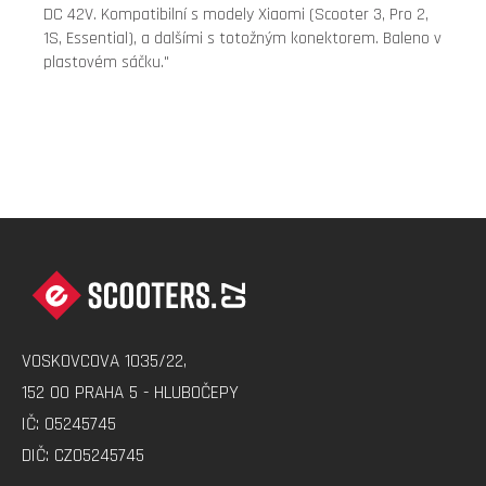
DC 42V. Kompatibilní s modely Xiaomi (Scooter 3, Pro 2,
1S, Essential), a dalšími s totožným konektorem. Baleno v
plastovém sáčku."
Z
Á
P
A
VOSKOVCOVA 1035/22,
T
152 00 PRAHA 5 - HLUBOČEPY
Í
IČ: 05245745
DIČ: CZ05245745