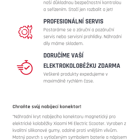
ventilek
naší důkladnou bezpečnostní kontrolou
90°
a seřízením. Stačí jen rozbalit a jet!
+
PROFESIONÁLNÍ SERVIS
zesílená)
Postaráme se o záruční a pozáruční
299
servis nebo servisní prohlídky. Náhradní
Kč
díly máme skladem.
Původně:
399
DORUČÍME VAŠÍ
Kč
ELEKTROKOLOBĚŽKU ZDARMA
Veškeré produkty expedujeme v
maximálně rychlém čase.
Chraňte svůj nabíjecí konektor!
"Náhradní kryt nabíjecího konektoru magnetický pro
elektrické koloběžky Xiaomi Mi Electric Scooter. Vyroben z
kvalitní silikonové gumy, odolné proti vnějším vlivům.
Matný povrch s vytlačeným symbolem baterie a nápisem