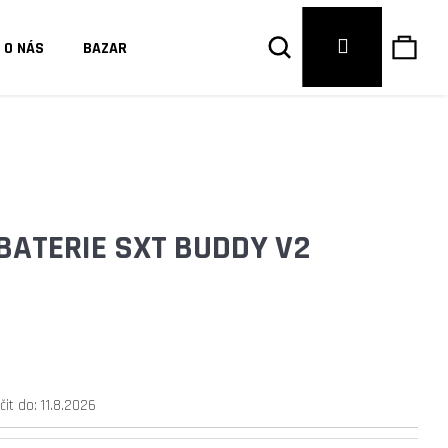
Hledat
Náku
Přihlášení
O NÁS
BAZAR
košík
BATERIE SXT BUDDY V2
it do:
11.8.2026
Následující