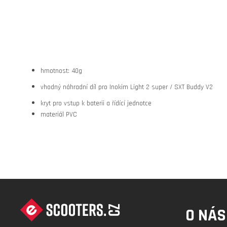
hmotnost: 40g
vhodný náhradní díl pro Inokim Light 2 super / SXT Buddy V2
kryt pro vstup k baterii a řídící jednotce
materiál PVC
Z
Á
O NÁS
P