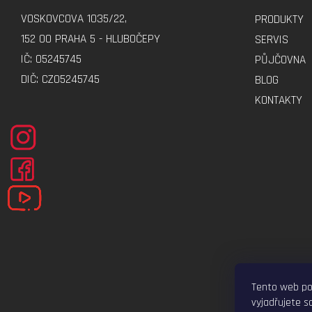
A
VOSKOVCOVA 1035/22,
PRODUKTY
T
152 00 PRAHA 5 - HLUBOČEPY
SERVIS
Í
IČ: 05245745
PŮJČOVNA
DIČ: CZ05245745
BLOG
KONTAKTY
Tento web po
vyjadřujete so