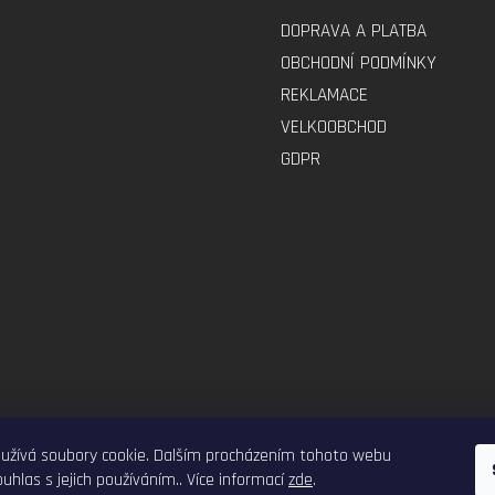
DOPRAVA A PLATBA
OBCHODNÍ PODMÍNKY
REKLAMACE
VELKOOBCHOD
GDPR
ELEKTRO-VOZITKO.CZ
ELEKTROKOLOBEZKY.CZ
užívá soubory cookie. Dalším procházením tohoto webu
uhlas s jejich používáním.. Více informací
zde
.