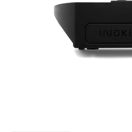
elektrokoloběžka inokim ox super 23ah lg
43 990 Kč
Původně:
47 990 Kč