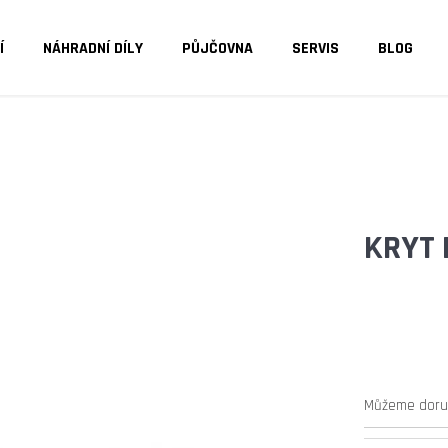
Í
NÁHRADNÍ DÍLY
PŮJČOVNA
SERVIS
BLOG
O POTŘEBUJETE NAJÍT?
HLEDAT
KRYT 
DOPORUČUJEME
Můžeme doruč