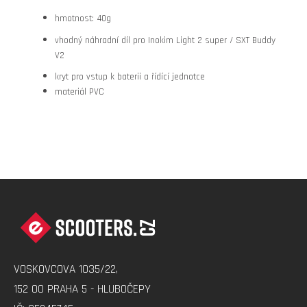
hmotnost: 40g
vhodný náhradní díl pro Inokim Light 2 super / SXT Buddy
V2
kryt pro vstup k baterii a řídící jednotce
materiál PVC
Z
Á
P
A
VOSKOVCOVA 1035/22,
T
152 00 PRAHA 5 - HLUBOČEPY
Í