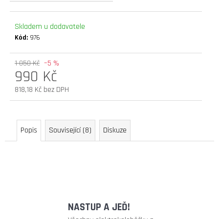
D
O
Skladem u dodavatele
P
Kód:
976
O
R
1 050 Kč
–5 %
U
990 Kč
Č
U
818,18 Kč bez DPH
J
Měrná
E
cena:
M
E
Popis
Související (8)
Diskuze
elektrokoloběžka
inokim
ox
super
23ah
NASTUP A JEĎ!
lg