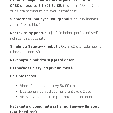
Helma splňuje americkou bezpečnostní normu
CPSC a nese certifikát EU CE
, takže si můžete být jisti,
že děláte maximum pro svou bezpečnost.
S hmotností pouhých 390 gramů
si ani nevšimnete,
že ji máte na hlavě.
Nastavitelný popruh
zajistí, že helma perfektně sedí a
nehrozí její sklouznutí.
S helmou Segway-Ninebot L/XL
si užijete jízdu naplno
a bez kompromisů!
Neváhejte a pořiďte si ji ještě dnes!
Bezpečnost a styl na prvním místě!
Další vlastnosti:
Vhodná pro obvod hlavy 54-60 cm
Dostupná v barvách: černá, oranžová a žlutá
Vícevrstvá konstrukce pro maximální ochranu
Nečekejte a objednejte si helmu Segway-Ninebot
L/XL hned teď!