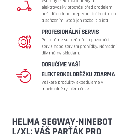
Všechny elektrokoloběžky a
43
elektrovozíky prochází před prodejem
990
naší důkladnou bezpečnostní kontrolou
Kč
a seřízením. Stačí jen rozbalit a jet!
Původně:
47
PROFESIONÁLNÍ SERVIS
990
Kč
Postaráme se o záruční a pozáruční
servis nebo servisní prohlídky. Náhradní
díly máme skladem.
DORUČÍME VAŠÍ
ELEKTROKOLOBĚŽKU ZDARMA
Veškeré produkty expedujeme v
maximálně rychlém čase.
HELMA SEGWAY-NINEBOT
L/XL: VÁŠ PARŤÁK PRO