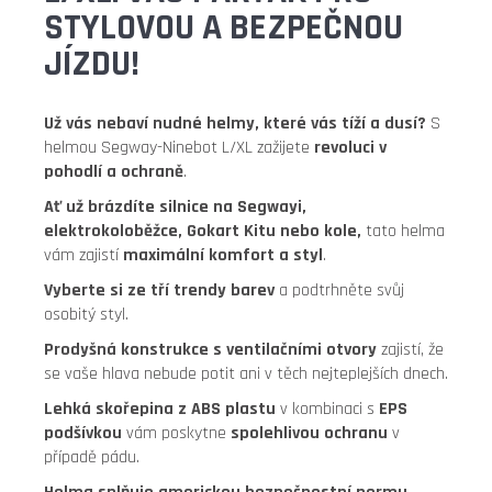
STYLOVOU A BEZPEČNOU
JÍZDU!
Už vás nebaví nudné helmy, které vás tíží a dusí?
S
helmou Segway-Ninebot L/XL zažijete
revoluci v
pohodlí a ochraně
.
Ať už brázdíte silnice na Segwayi,
elektrokoloběžce, Gokart Kitu nebo kole,
tato helma
vám zajistí
maximální komfort a styl
.
Vyberte si ze tří trendy barev
a podtrhněte svůj
osobitý styl.
Prodyšná konstrukce s ventilačními otvory
zajistí, že
se vaše hlava nebude potit ani v těch nejteplejších dnech.
Lehká skořepina z ABS plastu
v kombinaci s
EPS
podšívkou
vám poskytne
spolehlivou ochranu
v
případě pádu.