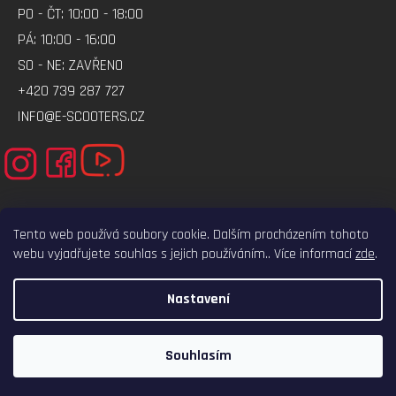
PO - ČT: 10:00 - 18:00
PÁ: 10:00 - 16:00
SO - NE: ZAVŘENO
+420 739 287 727
INFO@E-SCOOTERS.CZ
Tento web používá soubory cookie. Dalším procházením tohoto
webu vyjadřujete souhlas s jejich používáním.. Více informací
zde
.
ELEKTRO-VOZITKO.CZ
ELEKTROKOLOBEZKY.CZ
Nastavení
VYTVOŘIL SHOPTET
COPYRIGHT 2026
E-SCOOTERS.CZ
. VŠECHNA PRÁVA VYHRAZENA.
Souhlasím