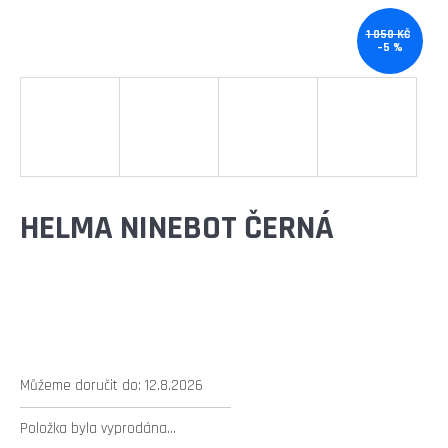
E
T
1 050 KČ
–5 %
E
N
A
J
Í
HELMA NINEBOT ČERNÁ
T
?
HLEDAT
Můžeme doručit do:
12.8.2026
Položka byla vyprodána…