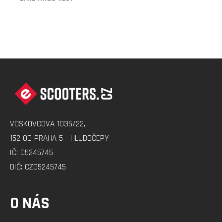
Z
Á
P
A
VOSKOVCOVA 1035/22,
T
152 00 PRAHA 5 - HLUBOČEPY
Í
IČ: 05245745
DIČ: CZ05245745
O NÁS