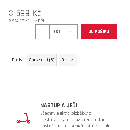
D
3 599 Kč
O
P
2 974,38 Kč bez DPH
O
Měrná
DO KOŠÍKU
R
cena:
U
Č
U
J
Popis
Související (8)
Diskuze
E
M
E
brzdové
destičky
NASTUP A JEĎ!
(teverun
blade
Všechny elektrokoloběžky a
serie
elektrovozíky prochází před prodejem
hydraulic)
naší důkladnou bezpečnostní kontrolou