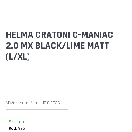
E
T
E
N
HELMA CRATONI C-MANIAC
A
2.0 MX BLACK/LIME MATT
J
(L/XL)
Í
T
?
Můžeme doručit do:
12.8.2026
HLEDAT
Skladem
Kód:
996