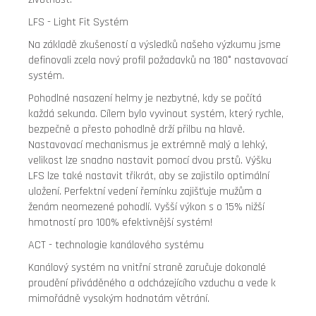
LFS - Light Fit Systém
Na základě zkušeností a výsledků našeho výzkumu jsme
definovali zcela nový profil požadavků na 180° nastavovací
systém.
Pohodlné nasazení helmy je nezbytné, kdy se počítá
každá sekunda. Cílem bylo vyvinout systém, který rychle,
bezpečně a přesto pohodlně drží přilbu na hlavě.
Nastavovací mechanismus je extrémně malý a lehký,
velikost lze snadno nastavit pomocí dvou prstů. Výšku
LFS lze také nastavit třikrát, aby se zajistilo optimální
uložení. Perfektní vedení řemínku zajišťuje mužům a
ženám neomezené pohodlí. Vyšší výkon s o 15% nižší
hmotností pro 100% efektivnější systém!
ACT - technologie kanálového systému
Kanálový systém na vnitřní straně zaručuje dokonalé
proudění přiváděného a odcházejícího vzduchu a vede k
mimořádně vysokým hodnotám větrání.