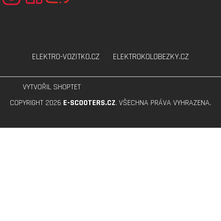
ELEKTRO-VOZITKO.CZ
ELEKTROKOLOBEZKY.CZ
VYTVOŘIL SHOPTET
COPYRIGHT 2026
E-SCOOTERS.CZ
. VŠECHNA PRÁVA VYHRAZENA.
Přejít
na
obsah