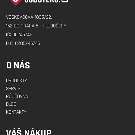
P
A
VOSKOVCOVA 1035/22,
T
152 00 PRAHA 5 - HLUBOČEPY
Í
IČ: 05245745
DIČ: CZ05245745
O NÁS
PRODUKTY
SERVIS
PŮJČOVNA
BLOG
KONTAKTY
VÁŠ NÁKUP