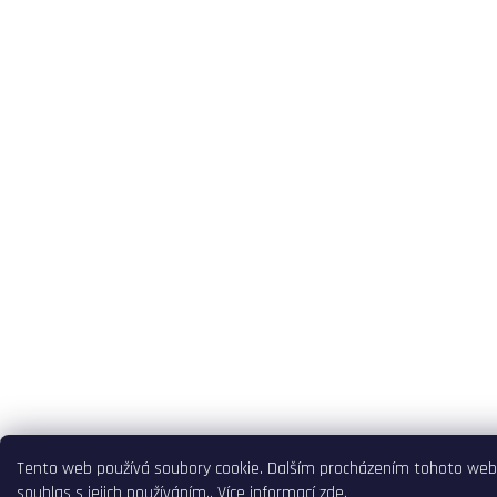
Tento web používá soubory cookie. Dalším procházením tohoto web
souhlas s jejich používáním.. Více informací
zde
.