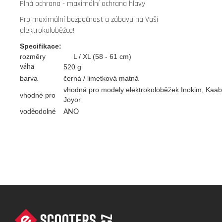
Plná ochrana - maximální ochrana hlavy
Pro maximální bezpečnost a zábavu na Vaší
elektrokoloběžce!
Specifikace:
rozměry L / XL (58 - 61 cm)
520 g
váha
barva
černá / limetková matná
vhodná pro modely elektrokoloběžek Inokim, Kaabo,
vhodné pro
Joyor
voděodolné
ANO
Z
Á