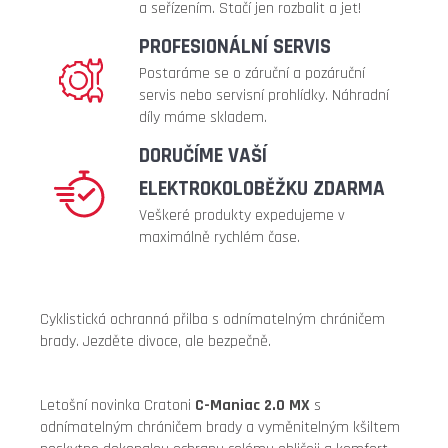
full
a seřízením. Stačí jen rozbalit a jet!
metalic
PROFESIONÁLNÍ SERVIS
240
Postaráme se o záruční a pozáruční
Kč
servis nebo servisní prohlídky. Náhradní
díly máme skladem.
DORUČÍME VAŠÍ
ELEKTROKOLOBĚŽKU ZDARMA
Veškeré produkty expedujeme v
maximálně rychlém čase.
Cyklistická ochranná přilba s odnímatelným chráničem
brady. Jezděte divoce, ale bezpečně.
Letošní novinka Cratoni
C-Maniac 2.0 MX
s
odnímatelným chráničem brady a vyměnitelným kšiltem