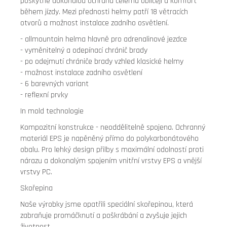
poskytne dokonalou ochranu celému obličeji a komfort
během jízdy. Mezi přednosti helmy patří 18 větracích
otvorů a možnost instalace zadního osvětlení.
- allmountain helma hlavně pro adrenalinové jezdce
- vyměnitelný a odepínací chránič brady
- po odejmutí chrániče brady vzhled klasické helmy
- možnost instalace zadního osvětlení
- 6 barevných variant
- reflexní prvky
In mold technologie
Kompozitní konstrukce - neoddělitelně spojena. Ochranný
materiál EPS je napěněný přímo do polykarbonátového
obalu. Pro lehký design přilby s maximální odolností proti
nárazu a dokonalým spojením vnitřní vrstvy EPS a vnější
vrstvy PC.
Skořepina
Naše výrobky jsme opatřili speciální skořepinou, která
zabraňuje promáčknutí a poškrábání a zvyšuje jejich
životnost.