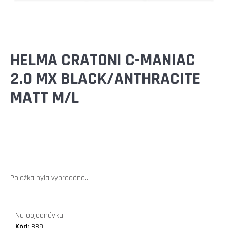
E
T
E
N
HELMA CRATONI C-MANIAC
A
2.0 MX BLACK/ANTHRACITE
J
MATT M/L
Í
T
?
Položka byla vyprodána…
HLEDAT
Na objednávku
Kód:
889