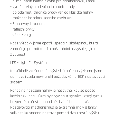
- allmountain helma hlavně pro adrenalinové jezdce
- vyměnitelný a odepínací chránič brady
- po odejmutí chrániče brady vzhled klasické helmy
- možnost instalace zadního osvětlení
- 6 barevných variant
- reflexní prvky
- váha 520 g
Naše výrobky jsme opatřili speciální skořepinou, která
zabraňuje promáčknutí a poškrábání a zvyšuje jejich
životnost.
LFS - Light Fit Systém
Na základě zkušeností a výsledků našeho výzkumu jsme
definovali zcela nový profil požadavků na 180° nastavovací
systém.
Pohodlné nasazení helmy je nezbytné, kdy se počítá
každá sekunda. Cílem bylo vyvinout systém, který rychle,
bezpečně a přesto pohodlně drží přilbu na hlavě.
Nastavovací mechanismus je extrémně malý a lehký,
velikost lze snadno nastavit pomocí dvou prstů. Výšku