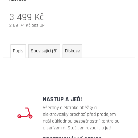
D
O
3 499 Kč
P
2 891,74 Kč bez DPH
O
Měrná
R
cena:
U
Č
Popis
Související (8)
Diskuze
U
J
E
M
E
NASTUP A JEĎ!
náhradní
duše
Všechny elektrokoloběžky a
10
elektrovozíky prochází před prodejem
x
naší důkladnou bezpečnostní kontrolou
2,5"
a seřízením. Stačí jen rozbalit a jet!
(zahnutý