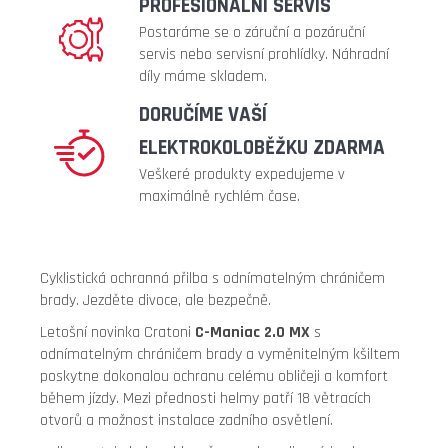
PROFESIONÁLNÍ SERVIS
ventilek
90°
Postaráme se o záruční a pozáruční
+
servis nebo servisní prohlídky. Náhradní
zesílená)
díly máme skladem.
299
DORUČÍME VAŠÍ
Kč
Původně:
ELEKTROKOLOBĚŽKU ZDARMA
399
Veškeré produkty expedujeme v
Kč
maximálně rychlém čase.
Cyklistická ochranná přilba s odnímatelným chráničem
brady. Jezděte divoce, ale bezpečně.
Letošní novinka Cratoni
C-Maniac 2.0 MX
s
odnímatelným chráničem brady a vyměnitelným kšiltem
poskytne dokonalou ochranu celému obličeji a komfort
během jízdy. Mezi přednosti helmy patří 18 větracích
otvorů a možnost instalace zadního osvětlení.