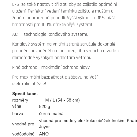
LFS lze také nastavit třikrát, aby se zajistilo optimální
uložení. Perfektní vedení řemínku zajišťuje mužům a
ženám neomezené pohodlí. Vyšší výkon s o 15% nižší
hmotností pro 100% efektivnější systém!
ACT - technologie kanálového systému
Kanálový systém na vnitřní straně zaručuje dokonalé
proudění přiváděného a odcházejícího vzduchu a vede k
mimořádně vysokým hodnotám větrání.
Plná ochrana - maximální ochrana hlavy
Pro maximální bezpečnost a zábavu na Vaší
elektrokoloběžce!
Specifikace:
rozměry M / L (54 - 58 cm)
520 g
váha
barva
černá matná
vhodná pro modely elektrokoloběžek Inokim, Kaabo,
vhodné pro
Joyor
voděodolné
ANO