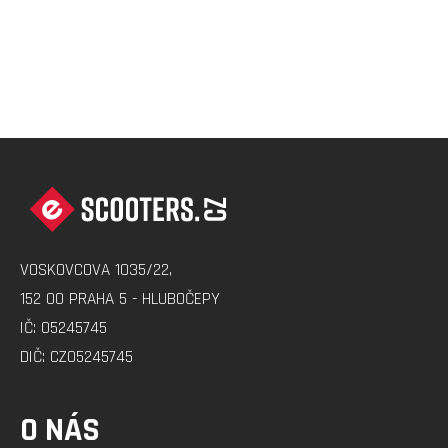
Z
Á
P
A
VOSKOVCOVA 1035/22,
T
152 00 PRAHA 5 - HLUBOČEPY
Í
IČ: 05245745
DIČ: CZ05245745
O NÁS