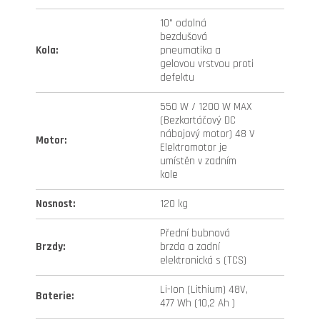
10" odolná
bezdušová
Kola
:
pneumatika a
gelovou vrstvou proti
defektu
550 W / 1200 W MAX
(Bezkartáčový DC
nábojový motor) 48 V
Motor
:
Elektromotor je
umístěn v zadním
kole
Nosnost
:
120 kg
Přední bubnová
Brzdy
:
brzda a zadní
elektronická s (TCS)
Li-Ion (Lithium) 48V,
Baterie
:
477 Wh (10,2 Ah )