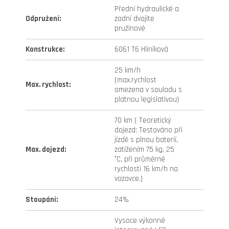
Přední hydraulické a
Odpružení
:
zadní dvojite
pružinové
Konstrukce
:
6061 T6 Hliníková
25 km/h
(max.rychlost
Max. rychlost
:
omezena v souladu s
platnou legislativou)
70 km ( Teoretický
dojezd: Testováno při
jízdě s plnou baterií,
Max. dojezd
:
zatížením 75 kg, 25
°C, při průměrné
rychlosti 16 km/h na
vozovce.)
Stoupání
:
24%
Vysoce výkonné