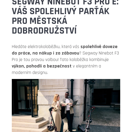
SEGWAY NINEBOT F3 PRO E:
VÁŠ SPOLEHLIVÝ PARŤÁK
PRO MĚSTSKÁ
DOBRODRUŽSTVÍ
Hledáte elektrokoloběžku, která vás
spolehlivě doveze
do práce, na nákup i za zábavou
? Segway Ninebot F3
Pro je tou pravou volbou! Tato koloběžka kombinuje
výkon, pohodlí a bezpečnost
v elegantním a
moderním designu.