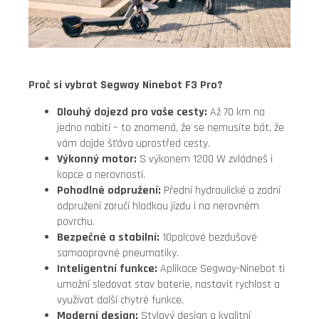
Proč si vybrat Segway Ninebot F3 Pro?
Dlouhý dojezd pro vaše cesty:
Až 70 km na
jedno nabití – to znamená, že se nemusíte bát, že
vám dojde šťáva uprostřed cesty.
Výkonný motor:
S výkonem 1200 W zvládneš i
kopce a nerovnosti.
Pohodlné odpružení:
Přední hydraulické a zadní
odpružení zaručí hladkou jízdu i na nerovném
povrchu.
Bezpečné a stabilní:
10palcové bezdušové
samoopravné pneumatiky.
Inteligentní funkce:
Aplikace Segway-Ninebot ti
umožní sledovat stav baterie, nastavit rychlost a
využívat další chytré funkce.
Moderní design:
Stylový design a kvalitní