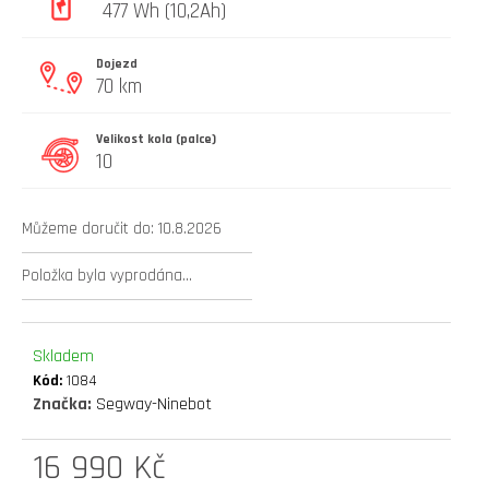
477 Wh (10,2Ah)
D
O
Dojezd
P
70 km
O
R
Velikost kola (palce)
U
10
Č
U
J
Můžeme doručit do:
10.8.2026
E
M
Položka byla vyprodána…
E
náhradní
Skladem
duše
Kód:
1084
10x3
Značka:
Segway-Ninebot
ventil
zahnutý
16 990 Kč
90°