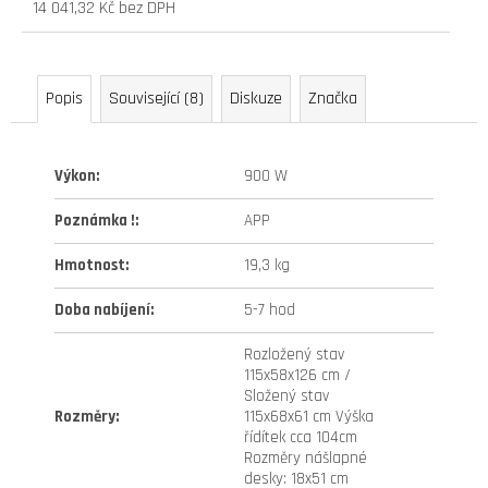
14 041,32 Kč bez DPH
315
Měrná
Kč
cena:
Původně:
399
Popis
Související (8)
Diskuze
Značka
Kč
Výkon
:
900 W
Poznámka !
:
APP
Hmotnost
:
19,3 kg
Doba nabíjení
:
5-7 hod
Rozložený stav
115x58x126 cm /
Složený stav
Rozměry
:
115x68x61 cm Výška
řídítek cca 104cm
Rozměry nášlapné
desky: 18x51 cm