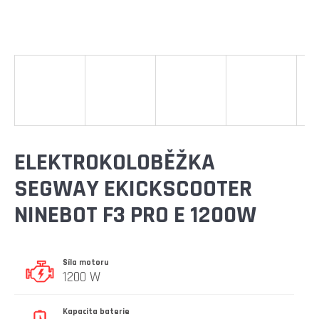
E
T
E
N
A
J
Í
ELEKTROKOLOBĚŽKA
T
SEGWAY EKICKSCOOTER
?
NINEBOT F3 PRO E 1200W
Síla motoru
HLEDAT
1200 W
Kapacita baterie