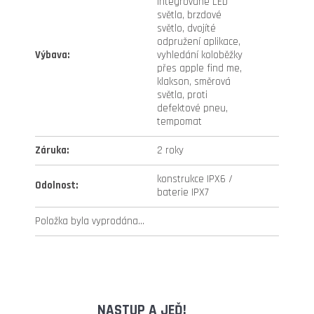
integrované LED
světla, brzdové
světlo, dvojíté
odpružení aplikace,
Výbava
:
vyhledání koloběžky
přes apple find me,
klakson, směrová
světla, proti
defektové pneu,
tempomat
Záruka
:
2 roky
konstrukce IPX6 /
Odolnost
:
baterie IPX7
Položka byla vyprodána…
NASTUP A JEĎ!