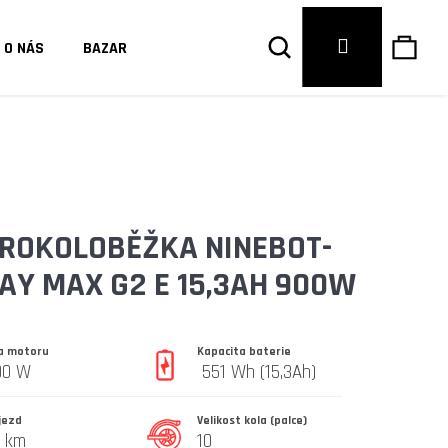
Hledat
Náku
Přihlášení
O NÁS
BAZAR
košík
ROKOLOBĚŽKA NINEBOT-
Y MAX G2 E 15,3AH 900W
la motoru
Kapacita baterie
00 W
551 Wh (15,3Ah)
jezd
Velikost kola (palce)
Následující
0 km
10