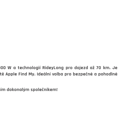
900 W
a technologií
RideyLong
pro dojezd až 70 km. Je
ítě
Apple Find My
. Ideální volba pro bezpečné a pohodlné
aším dokonalým společníkem!