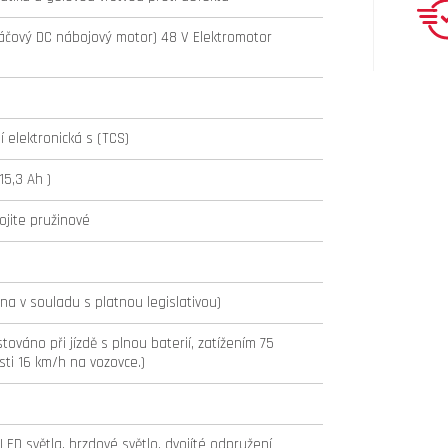
čový DC nábojový motor) 48 V Elektromotor
 elektronická s (TCS)
15,3 Ah )
ojite pružinové
a v souladu s platnou legislativou)
továno při jízdě s plnou baterií, zatížením 75
sti 16 km/h na vozovce.)
ED světla, brzdové světlo, dvojíté odpružení