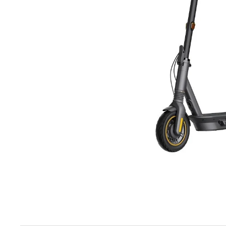
elektrokoloběžka inokim ox super 23ah lg
43 990 Kč
Původně:
47 990 Kč