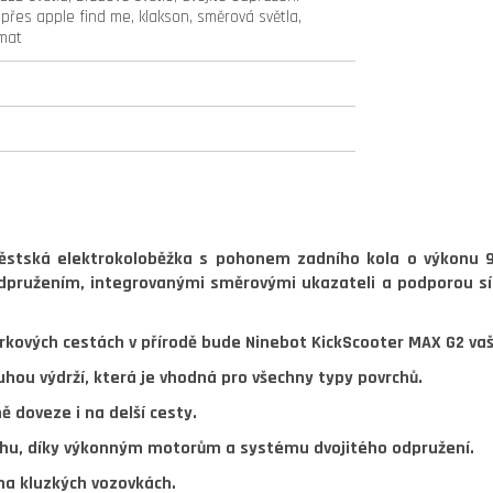
 přes apple find me, klakson, směrová světla,
mat
městská elektrokoloběžka s pohonem zadního kola o výkonu
odpružením
, integrovanými směrovými ukazateli a podporou s
rkových cestách v přírodě bude Ninebot KickScooter MAX G2 v
uhou výdrží, která je vhodná pro všechny typy povrchů.
 doveze i na delší cesty.
rchu, díky výkonným motorům a systému dvojitého odpružení.
na kluzkých vozovkách.