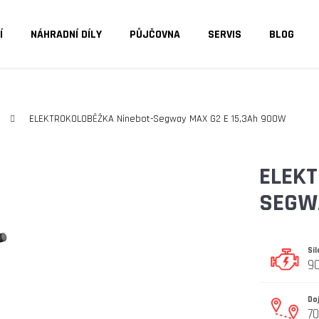
Í
NÁHRADNÍ DÍLY
PŮJČOVNA
SERVIS
BLOG
O POTŘEBUJETE NAJÍT?
ELEKTROKOLOBĚŽKA Ninebot-Segway MAX G2 E 15,3Ah 900W
HLEDAT
ELEKT
SEGWA
DOPORUČUJEME
Sí
9
Do
7