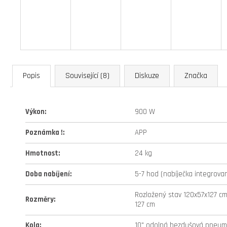
Popis
Související (8)
Diskuze
Značka
Výkon
:
900 W
Poznámka !
:
APP
Hmotnost
:
24 kg
Doba nabíjení
:
5-7 hod (nabíječka integrova
Rozložený stav 120x57x127 cm
Rozměry
:
127 cm
Kola
:
10" odolná bezdušová pneuma