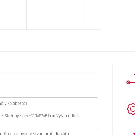
ná v koloběžce)
 / Složený stav -120x57x61 cm Výška řídítek
tika a gelovou vrstvou proti defektu