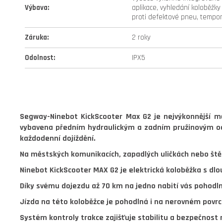
Výbava
:
aplikace, vyhledání koloběžky
proti defektové pneu, tempo
Záruka
:
2 roky
Odolnost
:
IPX5
Segway-Ninebot KickScooter Max G2
je nejvýkonnější 
vybavena
předním hydraulickým a zadním pružinovým 
každodenní dojíždění.
Na městských komunikacích, zapadlých uličkách nebo ště
Ninebot KickScooter MAX G2 je elektrická koloběžka s dlo
Díky svému dojezdu až 70 km na jedno nabití vás pohodlně
Jízda na této koloběžce je pohodlná i na nerovném pov
Systém kontroly trakce zajišťuje stabilitu a bezpečnost 