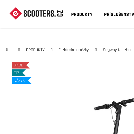
K
O
PRODUKTY
PŘÍSLUŠENSTV
Zpět
Zpět
Š
do
do
Í
C
obchodu
obchodu
K
Domů
PRODUKTY
Elektrokoloběžky
Segway-Ninebot
AKCE
TIP
DÁREK