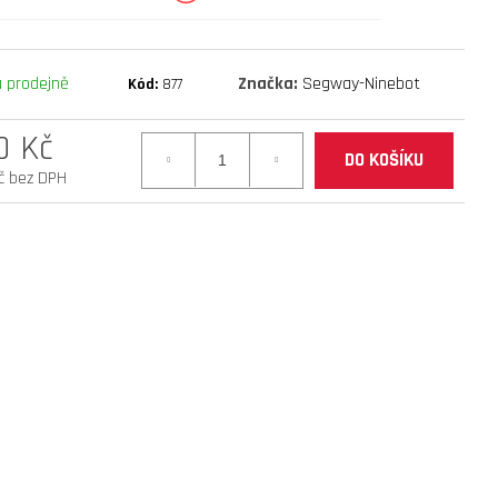
mantis 10 eco 800 facelift
 prodejně
Značka:
Segway-Ninebot
Kód:
877
0 Kč
DO KOŠÍKU
č bez DPH