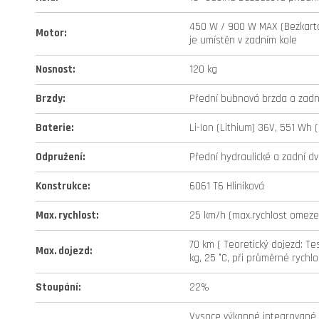
450 W / 900 W MAX (Bezkartá
Motor
:
je umístěn v zadním kole
Nosnost
:
120 kg
Brzdy
:
Přední bubnová brzda a zadní
Baterie
:
Li-Ion (Lithium) 36V, 551 Wh (
Odpružení
:
Přední hydraulické a zadní dv
Konstrukce
:
6061 T6 Hliníková
Max. rychlost
:
25 km/h (max.rychlost omezen
70 km ( Teoretický dojezd: Tes
Max. dojezd
:
kg, 25 °C, při průměrné rychlo
Stoupání
:
22%
Vysoce výkonné integrované L