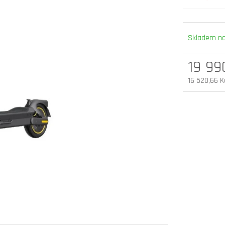
elektrokoloběžka inokim oxo super 60v
elektrokoloběžka 
25,6ah lg
v.2 cz edition
Skladem na
54 900 Kč
33 990 Kč
Původně:
58 990 Kč
19 99
16 520,66 K
Měrná
cena: