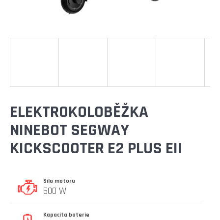
E
T
E
N
A
J
Í
ELEKTROKOLOBĚŽKA
T
NINEBOT SEGWAY
?
KICKSCOOTER E2 PLUS EII
Síla motoru
HLEDAT
500 W
Kapacita baterie