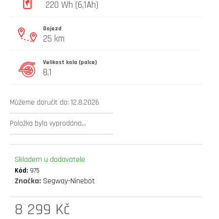
220 Wh (6,1Ah)
D
O
Dojezd
P
25 km
O
R
Velikost kola (palce)
U
8,1
Č
U
J
Můžeme doručit do:
12.8.2026
E
M
Položka byla vyprodána…
E
elektrokoloběžka
Skladem u dodavatele
inokim
Kód:
975
oxo
Značka:
Segway-Ninebot
super
60v
8 299 Kč
25,6ah