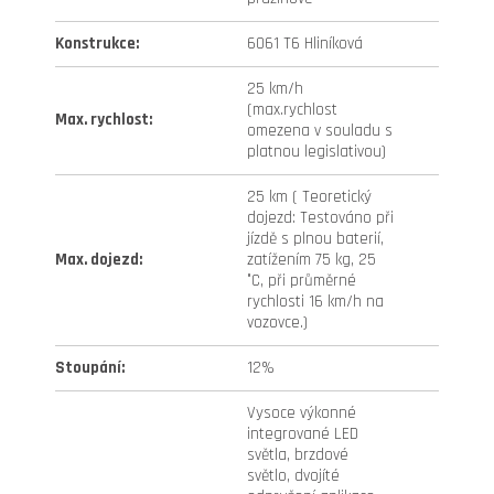
Konstrukce
:
6061 T6 Hliníková
25 km/h
(max.rychlost
Max. rychlost
:
omezena v souladu s
platnou legislativou)
25 km ( Teoretický
dojezd: Testováno při
jízdě s plnou baterií,
Max. dojezd
:
zatížením 75 kg, 25
°C, při průměrné
rychlosti 16 km/h na
vozovce.)
Stoupání
:
12%
Vysoce výkonné
integrované LED
světla, brzdové
světlo, dvojíté