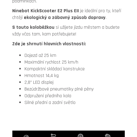
podmínkách.
Ninebot KickScooter E2 Plus EII
je ideální pro ty,
kteří
chtějí
ekologický a zábavný způsob dopravy
.
S touto koloběžkou
si užijete jízdu městem a budete
vždy včas tam,
kam potřebujete!
Zde je shrnutí hlavních vlastností:
Dojezd až 25 km
Maximální rychlost 25 km/h
Kompaktní skládací konstrukce
Hmotnost 14,
4 kg
2,
8" LED displej
Bezúdržbové pneumatiky plné pěny
Odpružení předního kola
Silné přední a zadní světlo