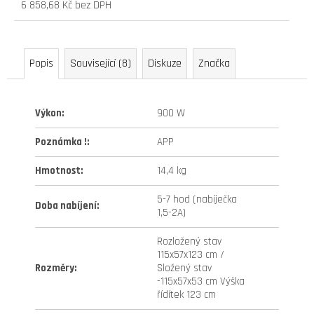
lg
6 858,68 Kč bez DPH
Měrná
54
cena:
900
Kč
Popis
Související (8)
Diskuze
Značka
Původně:
58
990
Kč
Výkon
:
900 W
Poznámka !
:
APP
Hmotnost
:
14,4 kg
5-7 hod (nabíječka
Doba nabíjení
:
1,5-2A)
Rozložený stav
115x57x123 cm /
Rozměry
:
Složený stav
-115x57x53 cm Výška
řídítek 123 cm