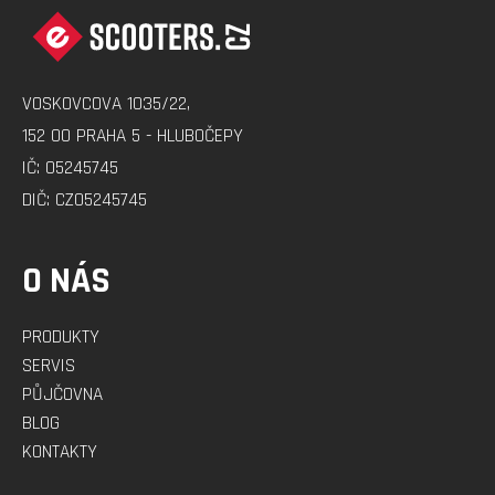
Á
P
A
VOSKOVCOVA 1035/22,
T
152 00 PRAHA 5 - HLUBOČEPY
Í
IČ: 05245745
DIČ: CZ05245745
O NÁS
PRODUKTY
SERVIS
PŮJČOVNA
BLOG
KONTAKTY