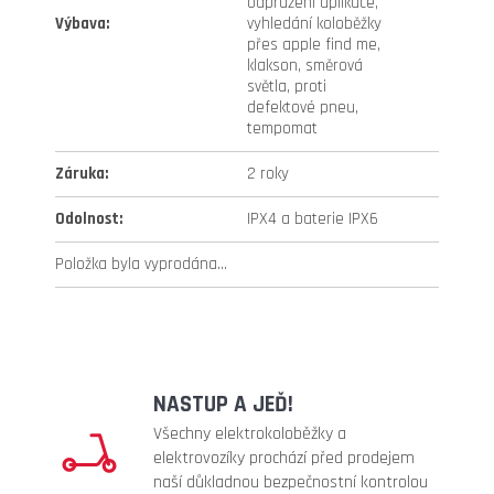
odpružení aplikace,
Výbava
:
vyhledání koloběžky
přes apple find me,
klakson, směrová
světla, proti
defektové pneu,
tempomat
Záruka
:
2 roky
Odolnost
:
IPX4 a baterie IPX6
Položka byla vyprodána…
NASTUP A JEĎ!
Všechny elektrokoloběžky a
elektrovozíky prochází před prodejem
naší důkladnou bezpečnostní kontrolou