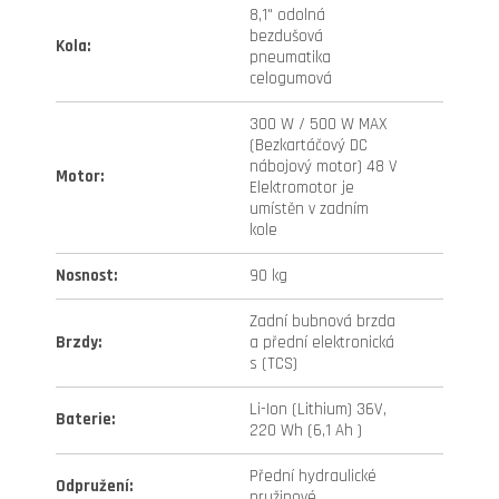
8,1" odolná
bezdušová
Kola
:
pneumatika
celogumová
300 W / 500 W MAX
(Bezkartáčový DC
nábojový motor) 48 V
Motor
:
Elektromotor je
umístěn v zadním
kole
Nosnost
:
90 kg
Zadní bubnová brzda
Brzdy
:
a přední elektronická
s (TCS)
Li-Ion (Lithium) 36V,
Baterie
:
220 Wh (6,1 Ah )
Přední hydraulické
Odpružení
:
pružinové