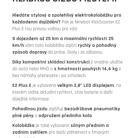
Hledáte stylový a spolehlivý elektrokoloběžku pro
každodenní dojíždění?
Pak je Ninebot KickScooter E2
Plus E tou pravou volbou pro vás!
S dojezdem až 25 km a maximální rychlostí 25
km/h
vám tato koloběžka zajistí
rychlý a pohodlný
způsob dopravy
do práce,
školy i za zábavou.
Díky kompaktní skládací konstrukci
ji snadno uložíte
do auta nebo MHD a
s hmotností pouhých 14,4 kg
ji
bez námahy přenesete i po schodech.
E2 Plus E
je vybavena
velkým 2,8" LED displejem
,
na
kterém vidíte aktuální rychlost,
stav baterie a další
důležité informace.
Pohodlnou jízdu
zajišťují
bezúdržbové pneumatiky
plné pěny
a
odpružení předního kola
.
Koloběžka
je také vybavena
silným předním a
zadním světlem
pro lepší viditelnost v tmavých