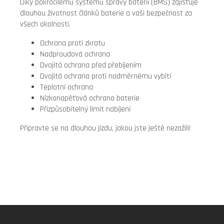
Díky pokročilému systému správy baterií (BMS) zajišťuje
dlouhou životnost článků baterie a vaši bezpečnost za
všech okolností.
Ochrana proti zkratu
Nadproudová ochrana
Dvojitá ochrana před přebíjením
Dvojitá ochrana proti nadměrnému vybití
Teplotní ochrana
Nízkonapěťová ochrana baterie
Přizpůsobitelný limit nabíjení
Připravte se na dlouhou jízdu, jakou jste ještě nezažili!
Z