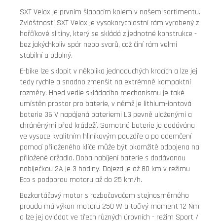
SXT Velox je prvním šlapacím kolem v našem sortimentu.
Zvláštností SXT Velox je vysokorychlostní rám vyrobený z
hořčíkové slitiny, který se skládá z jednotné konstrukce -
bez jakýchkoliv spár nebo svarů, což činí rám velmi
stabilní a odolný.
E-bike lze sklopit v několika jednoduchých krocích a lze jej
tedy rychle a snadno zmenšit na extrémně kompaktní
rozměry. Hned vedle skládacího mechanismu je také
umístěn prostor pro baterie, v němž je lithium-iontová
baterie 36 V napájená bateriemi LG pevně uloženými a
chráněnými před krádeží. Samotná baterie je dodávána
ve vysoce kvalitním hliníkovým pouzdře a po odemčení
pomocí přiloženého klíče může být okamžitě odpojena na
přiložené držadlo. Doba nabíjení baterie s dodávanou
nabíječkou 2A je 3 hodiny. Dojezd je až 80 km v režimu
Eco s podporou motoru až do 25 km/h.
Bezkartáčový motor s rozbočovačem stejnosměrného
proudu má výkon motoru 250 W a točivý moment 12 Nm
a lze jej ovládat ve třech různých úrovních - režim Sport /