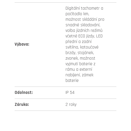
Digitální tachometr a
počítadlo km,
možnost skládání pro
snadné skladování,
volba jízdních režimů
včetně ECO jízdy, LED
přední a zadní
Výbava
:
svítilna, kotoučové
brzdy, stojánek,
zvonek, možnost
vyjmutí baterie z
rámu a externí
nabíjení, zámek
baterie
Odolnost
:
IP 54
Záruka
:
2 roky