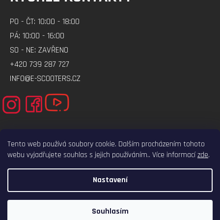
PO - ČT: 10:00 - 18:00
PÁ: 10:00 - 16:00
SO - NE: ZAVŘENO
+420 739 287 727
INFO@E-SCOOTERS.CZ
Tento web používá soubory cookie. Dalším procházením tohoto
webu vyjadřujete souhlas s jejich používáním.. Více informací
zde
.
ELEKTRO-VOZITKO.CZ
ELEKTROKOLOBEZKY.CZ
Nastavení
VYTVOŘIL SHOPTET
COPYRIGHT 2026
E-SCOOTERS.CZ
. VŠECHNA PRÁVA VYHRAZENA.
Souhlasím