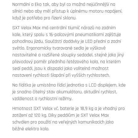
Normální a Eko tak, aby byl co možná nejúčinnější na
silnici nebo aby měl přístup k úplnému motoru napájení,
když je potřeba pro řízení sklonu.
SXT Velox Max má centrální tlumič nárazů na zadním
kole, který spolu s 16-palcovými pneumatikami zajišťuje
pohodlnou jízdu. Součástí dodávky je LED přední a zadní
světlo. Ergonomicky tvarované sedlo je výškově
nastavitelné a rozšířené sloupky sedadel, stejně jako jiný
převodový poměr předního řetězového kola, na kterém
sedí pedál, jsou k dispozici jako volitelná možnost
nastavení rychlosti šlapání při vyšších rychlostech.
Na řídítka je umístěna řídicí jednotka s LCD displejem, kde
je snadno čitelný stav akumulátoru, aktuální rychlost,
vzdálenost a rychlostní režimy.
Hmotnost SXT Velox vč. baterie je 18,9 kg a je vhodný pro
zatížení až 120 kg. Díky pedálům je SXT Velox Max
schválen pro použití na veřejných komunikacích jako
běžné elektro kolo.