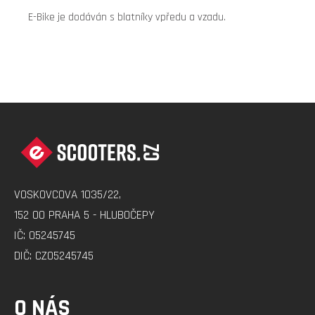
E-Bike je dodáván s blatníky vpředu a vzadu.
Z
Á
P
A
VOSKOVCOVA 1035/22,
T
152 00 PRAHA 5 - HLUBOČEPY
Í
IČ: 05245745
DIČ: CZ05245745
O NÁS