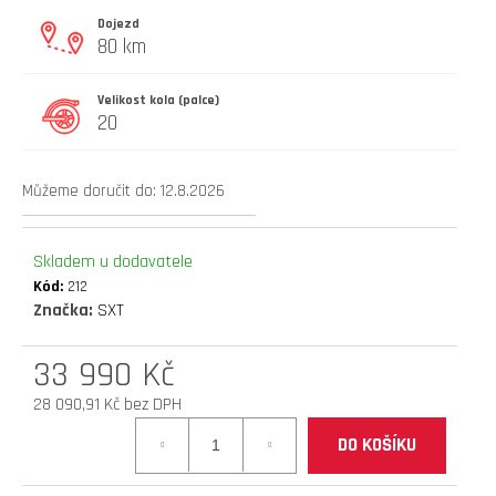
D
Dojezd
80 km
O
P
O
Velikost kola (palce)
20
R
U
Č
Můžeme doručit do:
12.8.2026
U
J
E
Skladem u dodavatele
M
Kód:
212
E
Značka:
SXT
brzdové
33 990 Kč
destičky
28 090,91 Kč bez DPH
(teverun
Měrná
blade
DO KOŠÍKU
cena:
serie
hydraulic)