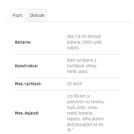
full
metalic
Popis
Diskuze
240
Kč
36V 7,8 Ah lithiová
Baterie
:
baterie (1000 cyklů
nabití)
Rám vyrobený z
Konstrukce
:
hořčíkové slitiny,
hliník, plast
Max. rychlost
:
25 km/h
cca 80 km (v
závislosti na terénu,
stylu jízdy, stavu
Max. dojezd
:
nabití baterie,
teploty, váhy jezdce
atd.)stoupání až do
15 °