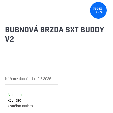
E
T
790 KČ
–63 %
E
N
BUBNOVÁ BRZDA SXT BUDDY
A
V2
J
Í
T
?
Můžeme doručit do:
12.8.2026
Skladem
HLEDAT
Kód:
589
Značka:
Inokim