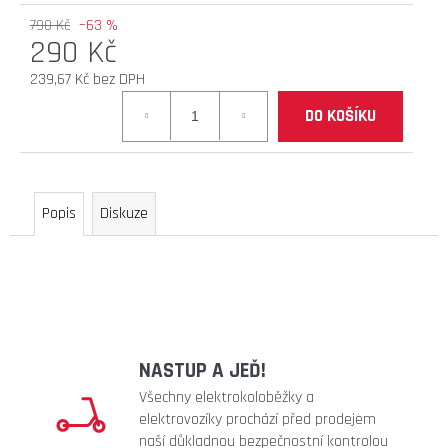
D
790 Kč
–63 %
290 Kč
O
P
239,67 Kč bez DPH
O
Měrná
R
DO KOŠÍKU
cena:
U
Č
U
J
Popis
Diskuze
E
M
E
brzdové
destičky
NASTUP A JEĎ!
(teverun
blade
Všechny elektrokoloběžky a
serie
elektrovozíky prochází před prodejem
hydraulic)
naší důkladnou bezpečnostní kontrolou