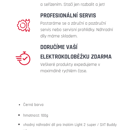
full
a seřízením. Stačí jen rozbalit a jet!
metalic
PROFESIONÁLNÍ SERVIS
240
Kč
Postaráme se o záruční a pozáruční
servis nebo servisní prohlídky. Náhradní
díly máme skladem.
DORUČÍME VAŠÍ
ELEKTROKOLOBĚŽKU ZDARMA
Veškeré produkty expedujeme v
maximálně rychlém čase.
Černá barva
hmotnost: 100g
vhodný náhradní díl pro Inokim Light 2 super / SXT Buddy