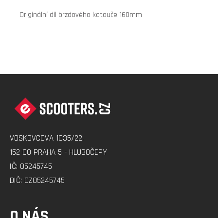
Originální díl brzdového kotouče 160mm
Z
Á
P
A
VOSKOVCOVA 1035/22,
T
152 00 PRAHA 5 - HLUBOČEPY
Í
IČ: 05245745
DIČ: CZ05245745
O NÁS