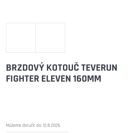
E
T
E
N
A
J
Í
BRZDOVÝ KOTOUČ TEVERUN
T
FIGHTER ELEVEN 160MM
?
HLEDAT
Můžeme doručit do:
12.8.2026