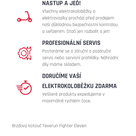
NASTUP A JEĎ!
43
990
Všechny elektrokoloběžky a
Kč
elektrovozíky prochází před prodejem
naší důkladnou bezpečnostní kontrolou
Původně:
47
a seřízením. Stačí jen rozbalit a jet!
990
Kč
PROFESIONÁLNÍ SERVIS
Postaráme se o záruční a pozáruční
servis nebo servisní prohlídky. Náhradní
díly máme skladem.
DORUČÍME VAŠÍ
ELEKTROKOLOBĚŽKU ZDARMA
Veškeré produkty expedujeme v
maximálně rychlém čase.
Brzdový kotouč Teverun Fighter Eleven