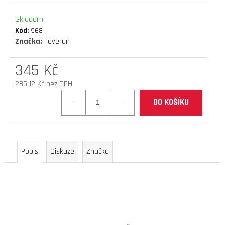
D
Skladem
O
Kód:
968
P
Značka:
Teverun
O
R
345 Kč
U
Č
285,12 Kč bez DPH
U
Měrná
J
DO KOŠÍKU
cena:
E
M
E
Popis
Diskuze
Značka
elektrokoloběžka
inokim
ox
super
23ah
lg