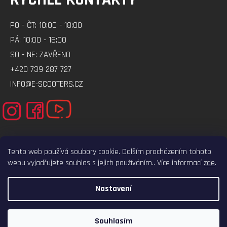
PO - ČT: 10:00 - 18:00
PÁ: 10:00 - 16:00
SO - NE: ZAVŘENO
+420 739 287 727
INFO@E-SCOOTERS.CZ
Tento web používá soubory cookie. Dalším procházením tohoto
webu vyjadřujete souhlas s jejich používáním.. Více informací
zde
.
ELEKTRO-VOZITKO.CZ
ELEKTROKOLOBEZKY.CZ
Nastavení
VYTVOŘIL SHOPTET
COPYRIGHT 2026
E-SCOOTERS.CZ
. VŠECHNA PRÁVA VYHRAZENA.
Souhlasím