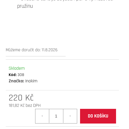
pružinu
D
O
P
O
R
U
Č
Můžeme doručit do:
11.8.2026
U
J
E
Skladem
M
Kód:
308
E
Značka:
Inokim
náhradní
220 Kč
duše
181,82 Kč bez DPH
10
Měrná
x
DO KOŠÍKU
cena:
2,5"
(zahnutý