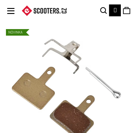
K
Hledat
Ná
Přihláš
O
Zpět
Zpět
Š
Í
ko
C
NOVINKA
K
O
P
O
T
Ř
E
B
U
J