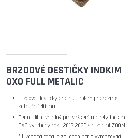
E
T
E
N
A
J
Í
BRZDOVÉ DESTIČKY INOKIM
T
OXO FULL METALIC
?
Brzdové destičky originál Inokim pro rozměr
kotouče 140 mm.
Tento díl je vhodný pro veškeré modely Inokim
HLEDAT
OXO vyrobeny roku 2018-2020 s brzdami ZOOM
* Uvedená cena je za jeden pár a vymezovací