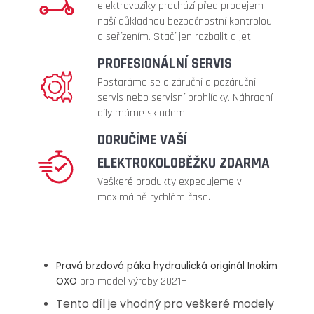
full
elektrovozíky prochází před prodejem
metalic
naší důkladnou bezpečnostní kontrolou
a seřízením. Stačí jen rozbalit a jet!
240
Kč
PROFESIONÁLNÍ SERVIS
Postaráme se o záruční a pozáruční
servis nebo servisní prohlídky. Náhradní
díly máme skladem.
DORUČÍME VAŠÍ
ELEKTROKOLOBĚŽKU ZDARMA
Veškeré produkty expedujeme v
maximálně rychlém čase.
Pravá brzdová páka hydraulická originál Inokim
pro model výroby 2021+
OXO
Tento díl je vhodný pro veškeré modely