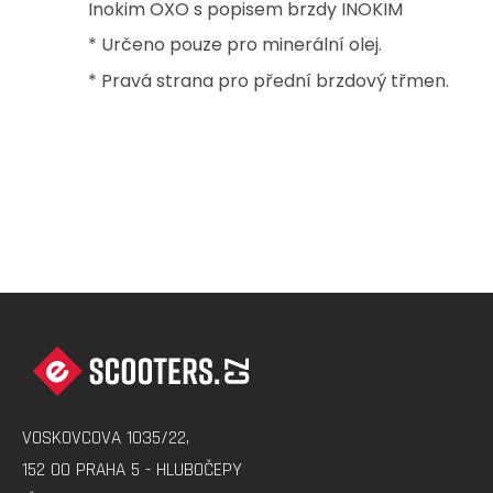
Inokim OXO s popisem brzdy INOKIM
* Určeno pouze pro minerální olej.
* Pravá strana pro přední brzdový třmen.
Z
Á
P
A
VOSKOVCOVA 1035/22,
T
152 00 PRAHA 5 - HLUBOČEPY
Í