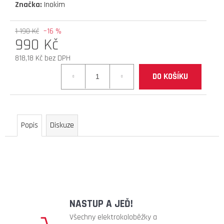
Značka:
Inokim
D
O
1 190 Kč
–16 %
P
990 Kč
O
R
818,18 Kč bez DPH
U
Měrná
DO KOŠÍKU
Č
cena:
U
J
E
M
Popis
Diskuze
E
brzdové
destičky
(teverun
blade
NASTUP A JEĎ!
serie
hydraulic)
Všechny elektrokoloběžky a