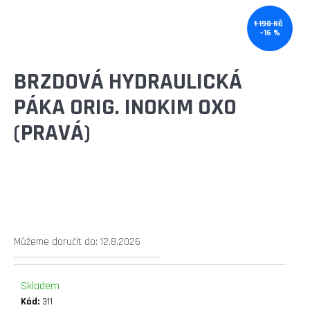
E
T
1 190 KČ
–16 %
E
N
BRZDOVÁ HYDRAULICKÁ
A
PÁKA ORIG. INOKIM OXO
J
(PRAVÁ)
Í
T
?
Můžeme doručit do:
12.8.2026
HLEDAT
Skladem
Kód:
311