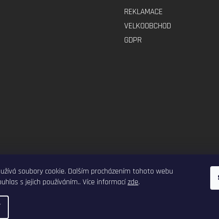
REKLAMACE
VELKOOBCHOD
GDPR
ELEKTRO-VOZITKO.CZ
ELEKTROKOLOBEZKY.CZ
užívá soubory cookie. Dalším procházením tohoto webu
uhlas s jejich používáním.. Více informací
zde
.
í