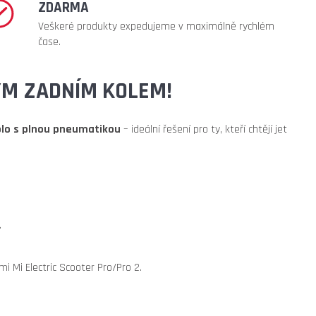
ZDARMA
Veškeré produkty expedujeme v maximálně rychlém
čase.
VÝM ZADNÍM KOLEM!
olo s plnou pneumatikou
– ideální řešení pro ty,
kteří chtějí jet
.
i Mi Electric
Scooter Pro/Pro 2.