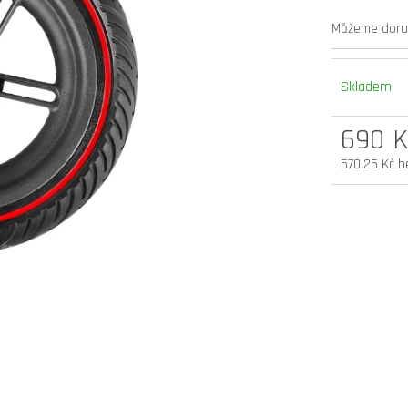
elektrokoloběžka inokim oxo super 60v
elektrokoloběžka 
Můžeme doruč
25,6ah lg
v.2 cz edition
54 900 Kč
33 990 Kč
Skladem
Původně:
58 990 Kč
690 K
570,25 Kč b
Měrná
cena: