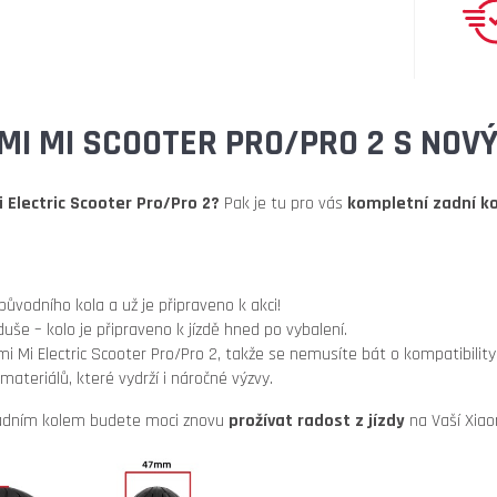
OMI MI SCOOTER PRO/PRO 2 S NO
i Electric Scooter Pro/Pro 2?
Pak je tu pro vás
kompletní zadní k
vodního kola a už je připraveno k akci!
še – kolo je připraveno k jízdě hned po vybalení.
i Mi Electric Scooter Pro/Pro 2,
takže se nemusíte bát o kompatibility
 materiálů,
které vydrží i náročné výzvy.
adním kolem budete moci znovu
prožívat radost z jízdy
na Vaší Xiaom