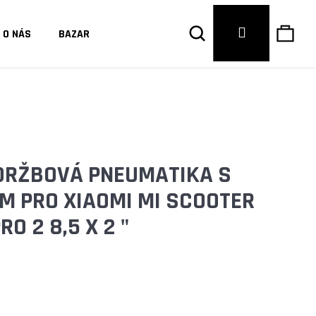
Hledat
Náku
Přihlášení
O NÁS
BAZAR
košík
DRŽBOVÁ PNEUMATIKA S
M PRO XIAOMI MI SCOOTER
O 2 8,5 X 2 "
Následující