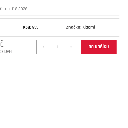
mantis 10 eco 800 facelift
it do:
11.8.2026
Značka:
Xiaomi
Kód:
955
č
DO KOŠÍKU
ez DPH