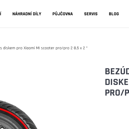
Í
NÁHRADNÍ DÍLY
PŮJČOVNA
SERVIS
BLOG
O POTŘEBUJETE NAJÍT?
 diskem pro Xiaomi MI scooter pro/pro 2 8,5 x 2 "
HLEDAT
BEZÚ
DISKE
DOPORUČUJEME
PRO/PR