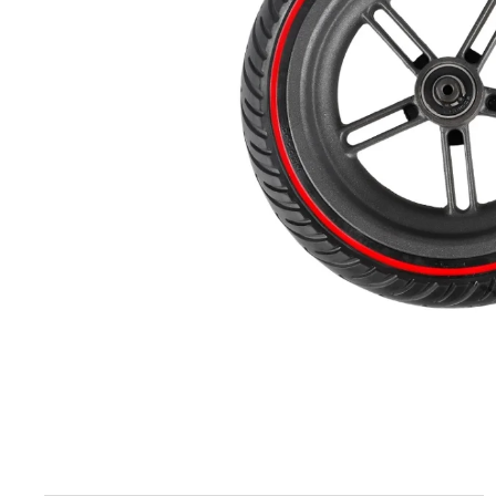
elektrokoloběžka inokim ox super 23ah lg
43 990 Kč
Původně:
47 990 Kč