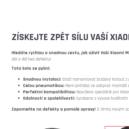
ZÍSKEJTE ZPĚT SÍLU VAŠÍ XIA
Hledáte rychlou a snadnou cestu, jak oživit Vaši Xiaomi M
dál a dál bez defektu!
Toto kolo se pyšní:
Snadnou instalací:
Stačí namontovat brzdový kotouč z pů
Celou pneumatikou:
Není potřeba se zabývat montáží du
Perfektní kompatibilitou:
Navrženo speciálně pro Xiaom
Odolností a spolehlivostí:
Vyrobeno z vysoce kvalitních
Zapomeňte na defekty a pomalé opravy!
S tímto novým z