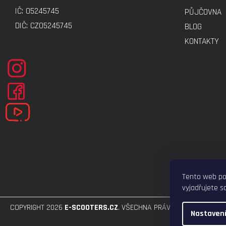
Í
IČ: 05245745
PŮJČOVNA
DIČ: CZ05245745
BLOG
KONTAKTY
Tento web po
vyjadřujete so
COPYRIGHT 2026
E-SCOOTERS.CZ
. VŠECHNA PRÁVA VYHRAZENA.
Nastaven