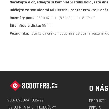
Nečekejte a objednejte si kompletní zadní kolo ještě dne
Udělejte ze své Xiaomi Mi Electric Scooter Pro/Pro 2 opět
Rozměry pneu:
230 x 47mm (8,5"x 2 ) nebo 8 1/2 x 2
Šíře hřídele disku:
97mm
Poznámka:
Toto kolo není kompatibilní s ostatními verzemi Xiaom
Z
Á
O NÁS
P
A
VOSKOVCOVA 1035/22,
PRODUKTY
T
152 00 PRAHA 5 - HLUBOČEPY
SERVIS