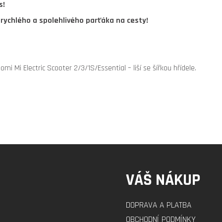
s!
 rychlého a spolehlivého parťáka na cesty!
i Mi Electric Scooter 2/3/1S/Essential – liší se šířkou hřídele.
VÁŠ NÁKUP
DOPRAVA A PLATBA
OBCHODNÍ PODMÍNKY