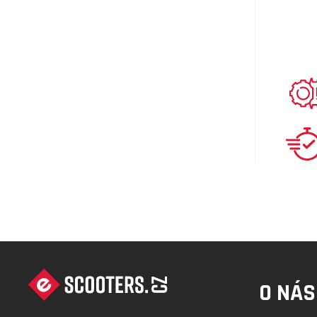
Z
Á
O NÁS
P