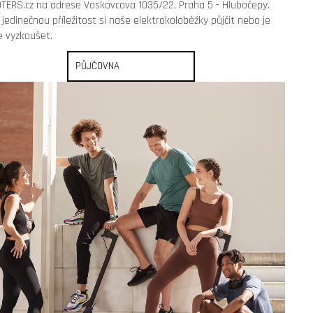
ERS.cz na adrese Voskovcova 1035/22, Praha 5 - Hlubočepy.
jedinečnou příležitost si naše elektrokoloběžky půjčit nebo je
mantis 10 eco 800 facelift
e vyzkoušet.
PŮJČOVNA