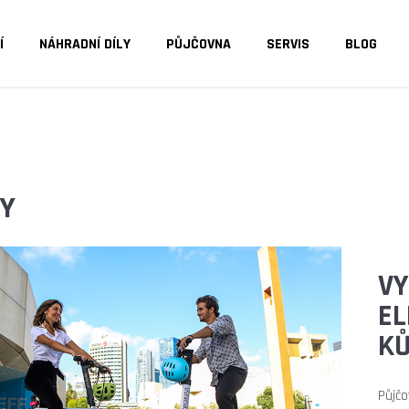
Í
NÁHRADNÍ DÍLY
PŮJČOVNA
SERVIS
BLOG
O POTŘEBUJETE NAJÍT?
HLEDAT
Y
DOPORUČUJEME
VY
EL
KŮ
Půjčo