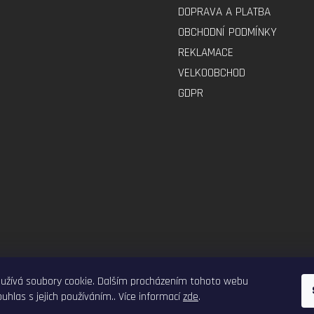
DOPRAVA A PLATBA
OBCHODNÍ PODMÍNKY
REKLAMACE
VELKOOBCHOD
GDPR
ELEKTRO-VOZITKO.CZ
ELEKTROKOLOBEZKY.CZ
užívá soubory cookie. Dalším procházením tohoto webu
uhlas s jejich používáním.. Více informací
zde
.