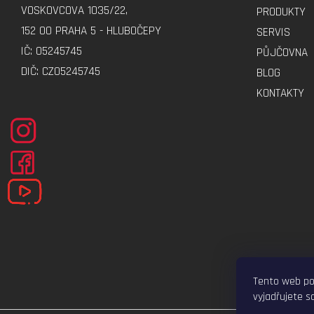
A
VOSKOVCOVA 1035/22,
PRODUKTY
T
152 00 PRAHA 5 - HLUBOČEPY
SERVIS
Í
IČ: 05245745
PŮJČOVNA
DIČ: CZ05245745
BLOG
KONTAKTY
Tento web po
vyjadřujete so