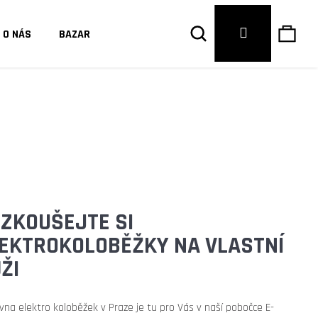
Hledat
Náku
Přihlášení
O NÁS
BAZAR
košík
ZKOUŠEJTE SI
EKTROKOLOBĚŽKY NA VLASTNÍ
ŽI
Následující
vna elektro koloběžek v Praze je tu pro Vás v naší pobočce E-