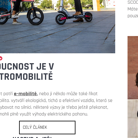
SCOOT
Máte 
elektrokoloběžka inokim oxo super 60v
elektrokoloběžka 
25,6ah lg
v.2 cz edition
pouz
54 900 Kč
33 990 Kč
Původně:
58 990 Kč
UCNOST JE V
TROMOBILITĚ
t patří
e
-mobilitě
,
nebo ji někdo může také říkat
lita. vytváří ekologická, tichá a efektivní vozidla, která se
bovat na silnici. některé výzvy je třeba ještě překonat,
hli plně využít výhody elektrického pohonu.
CELÝ ČLÁNEK