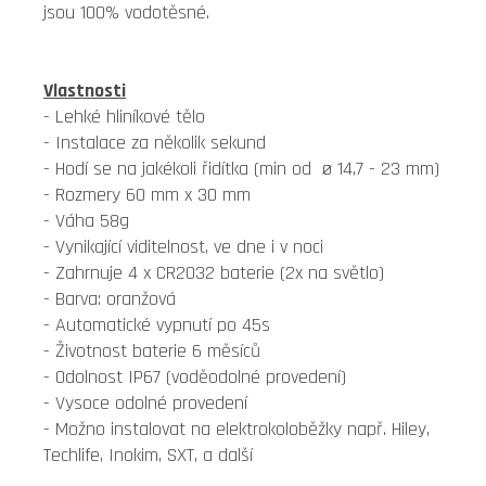
jsou 100% vodotěsné.
Vlastnosti
- Lehké hliníkové tělo
- Instalace za několik sekund
- Hodí se na jakékoli řidítka (min od ø 14,7 - 23 mm)
- Rozmery 60 mm x 30 mm
- Váha 58g
- Vynikající viditelnost, ve dne i v noci
- Zahrnuje 4 x CR2032 baterie (2x na světlo)
- Barva: oranžová
- Automatické vypnutí po 45s
- Životnost baterie 6 měsíců
- Odolnost IP67 (voděodolné provedení)
- Vysoce odolné provedení
- Možno instalovat na elektrokoloběžky např. Hiley,
Techlife, Inokim, SXT, a další