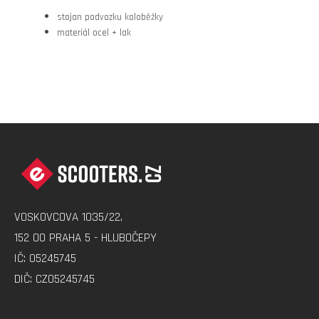
stojan podvozku koloběžky
materiál ocel + lak
Z
Á
P
A
VOSKOVCOVA 1035/22,
T
152 00 PRAHA 5 - HLUBOČEPY
Í
IČ: 05245745
DIČ: CZ05245745