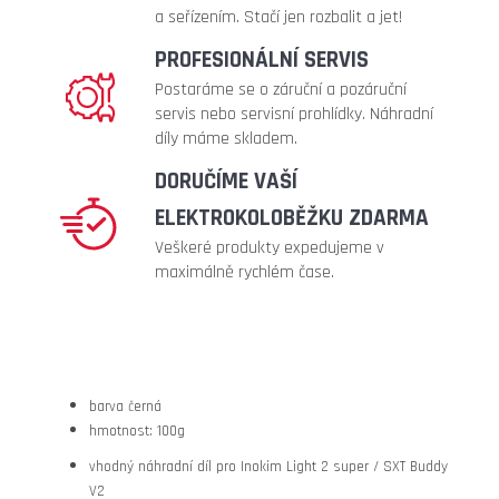
41
a seřízením. Stačí jen rozbalit a jet!
990
PROFESIONÁLNÍ SERVIS
Kč
Postaráme se o záruční a pozáruční
Původně:
47
servis nebo servisní prohlídky. Náhradní
990
díly máme skladem.
Kč
DORUČÍME VAŠÍ
ELEKTROKOLOBĚŽKU ZDARMA
Veškeré produkty expedujeme v
maximálně rychlém čase.
barva černá
hmotnost: 100g
vhodný náhradní díl pro Inokim Light 2 super / SXT Buddy
V2