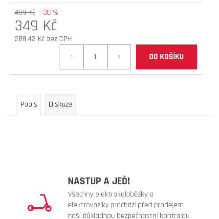
D
499 Kč
–30 %
349 Kč
O
P
288,43 Kč bez DPH
O
Měrná
R
DO KOŠÍKU
cena:
U
Č
U
J
Popis
Diskuze
E
M
E
elektrokoloběžka
inokim
NASTUP A JEĎ!
ox
super
Všechny elektrokoloběžky a
21ah
elektrovozíky prochází před prodejem
cn
naší důkladnou bezpečnostní kontrolou