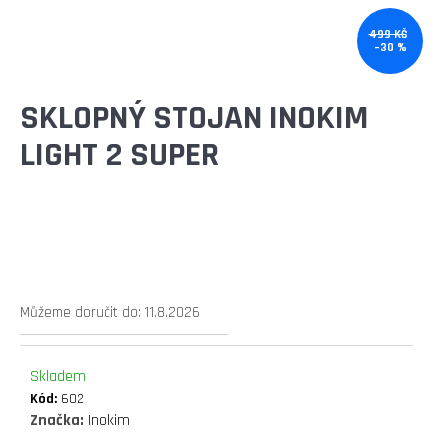
E
T
499 KČ
–30 %
E
N
SKLOPNÝ STOJAN INOKIM
A
LIGHT 2 SUPER
J
Í
T
?
Můžeme doručit do:
11.8.2026
Skladem
HLEDAT
Kód:
602
Značka:
Inokim