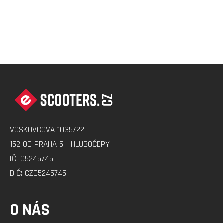
Z
Á
P
A
VOSKOVCOVA 1035/22,
T
152 00 PRAHA 5 - HLUBOČEPY
Í
IČ: 05245745
DIČ: CZ05245745
O NÁS