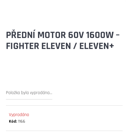
E
T
E
N
PŘEDNÍ MOTOR 60V 1600W –
A
FIGHTER ELEVEN / ELEVEN+
J
Í
T
?
Položka byla vyprodána…
HLEDAT
Vyprodáno
Kód:
1166