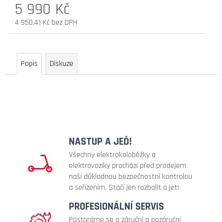
5 990 Kč
D
O
4 950,41 Kč bez DPH
P
Měrná
O
cena:
R
Popis
Diskuze
U
Č
U
J
E
M
E
NASTUP A JEĎ!
Všechny elektrokoloběžky a
náhradní
elektrovozíky prochází před prodejem
duše
naší důkladnou bezpečnostní kontrolou
10
a seřízením. Stačí jen rozbalit a jet!
x
2,5"
PROFESIONÁLNÍ SERVIS
(zesílená
Postaráme se o záruční a pozáruční