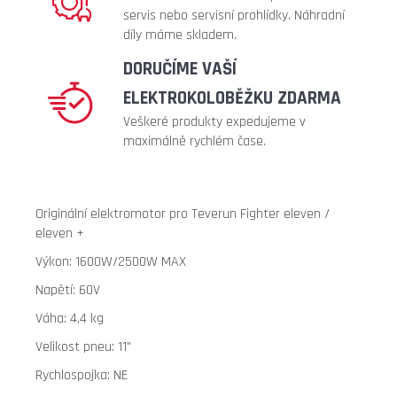
konstrukce)
servis nebo servisní prohlídky. Náhradní
299
díly máme skladem.
Kč
DORUČÍME VAŠÍ
Původně:
399
ELEKTROKOLOBĚŽKU ZDARMA
Kč
Veškeré produkty expedujeme v
maximálně rychlém čase.
Originální elektromotor pro Teverun Fighter eleven /
eleven +
Výkon: 1600W/2500W MAX
Napětí: 60V
Váha: 4,4 kg
Velikost pneu: 11"
Rychlospojka: NE