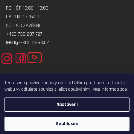
PO - ČT: 10:00 - 18:00
PÁ: 10:00 - 16:00
SO - NE: ZAVŘENO
+420 739 287 727
INFO@E-SCOOTERS.CZ
Tento web používá soubory cookie. Dalším procházením tohoto
webu vyjadřujete souhlas s jejich používáním.. Více informací
zde
.
ELEKTRO-VOZITKO.CZ
ELEKTROKOLOBEZKY.CZ
Nastavení
VYTVOŘIL SHOPTET
COPYRIGHT 2026
E-SCOOTERS.CZ
. VŠECHNA PRÁVA VYHRAZENA.
Souhlasím