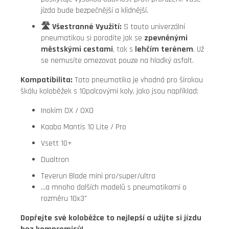
jízda bude bezpečnější a klidnější.
🛣️ Všestranné Využití:
S touto univerzální
pneumatikou si poradíte jak se
zpevněnými
městskými cestami
, tak s
lehčím terénem
. Už
se nemusíte omezovat pouze na hladký asfalt.
Kompatibilita:
Tato pneumatika je vhodná pro širokou
škálu koloběžek s 10palcovými koly, jako jsou například:
Inokim OX / OXO
Kaabo Mantis 10 Lite / Pro
Vsett 10+
Dualtron
Teverun Blade mini pro/super/ultra
...a mnoho dalších modelů s pneumatikami o
rozměru 10x3"
Dopřejte své koloběžce to nejlepší a užijte si jízdu