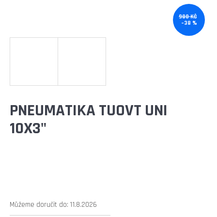
E
T
980 KČ
–38 %
E
N
A
J
Í
PNEUMATIKA TUOVT UNI
T
10X3"
?
HLEDAT
Můžeme doručit do:
11.8.2026