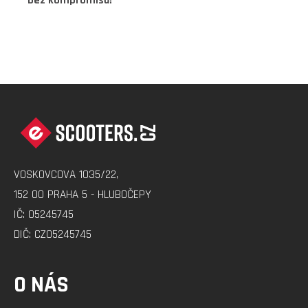
bez kompromisů!
Z
Á
P
A
VOSKOVCOVA 1035/22,
T
152 00 PRAHA 5 - HLUBOČEPY
Í
IČ: 05245745
DIČ: CZ05245745
O NÁS