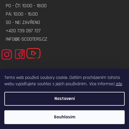
PO - ČT: 10:00 - 18:00
PÁ: 10:00 - 16:00
SO - NE: ZAVŘENO
+420 739 287 727
INFO@E-SCOOTERS.CZ
Tento web používá soubory cookie. Dalším procházením tohoto
webu vyjadřujete souhlas s jejich používáním.. Více informací
zde
.
ELEKTRO-VOZITKO.CZ
ELEKTROKOLOBEZKY.CZ
Nastavení
VYTVOŘIL SHOPTET
COPYRIGHT 2026
E-SCOOTERS.CZ
. VŠECHNA PRÁVA VYHRAZENA.
Souhlasím