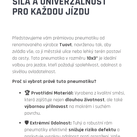
SÍLA A UNIVERZÁLNOST
PRO KAŽDOU JÍZDU
Představujeme vám prémiovou pneumatiku od
renomovaného výrobce
Tuovt
, navrženou tak, aby
zvládla vše, co jí městské ulice nebo lehký terén postaví
do cesty. Tato pneumatika v rozměru
10x3"
je ideální
volbou pro jezdce, kteří požadují spolehlivost, odolnost a
skvělou ovladatelnost.
Proč si vybrat právě tuto pneumatiku?
🏆 Prvotřídní Materiál:
Vyrobena z kvalitní směsi,
která zajišťuje nejen
dlouhou životnost
, ale také
výbornou přilnavost
na mokrém i suchém
povrchu.
🛡️ Extrémní Odolnost:
Tuhý a robustní rám
pneumatiky efektivně
snižuje riziko defektu
a
poskytuje vysokou odolnost proti proražení. Vaše