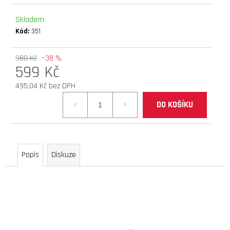
D
Skladem
O
Kód:
351
P
O
R
980 Kč
–38 %
599 Kč
U
Č
495,04 Kč bez DPH
U
Měrná
J
DO KOŠÍKU
cena:
E
M
E
Popis
Diskuze
brzdové
destičky
joyor
s
serie
(full