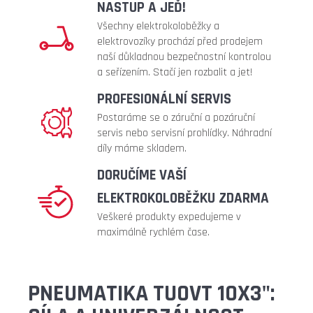
metalic)
NASTUP A JEĎ!
219
Všechny elektrokoloběžky a
Kč
elektrovozíky prochází před prodejem
naší důkladnou bezpečnostní kontrolou
a seřízením. Stačí jen rozbalit a jet!
PROFESIONÁLNÍ SERVIS
Postaráme se o záruční a pozáruční
servis nebo servisní prohlídky. Náhradní
díly máme skladem.
DORUČÍME VAŠÍ
ELEKTROKOLOBĚŽKU ZDARMA
Veškeré produkty expedujeme v
maximálně rychlém čase.
PNEUMATIKA TUOVT 10X3":